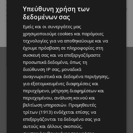
όμορφο κυπριακό χωριό, τότε
Λάρνακας υπάρχει ένα
Υπεύθυνη χρήση των
το Πανηγύρι Λάγιας αποτελεί μια
ξεχωριστό εκκλησιαστικό
εξαιρετική...
δεδομένων σας
συγκρότημα που αξίζει να
επισκεφθείς #VisitCyprus
Εμείς και οι συνεργάτες μας
#larnaca #churches...
χρησιμοποιούμε cookies και παρόμοιες
τεχνολογίες για να αποθηκεύουμε και να
έχουμε πρόσβαση σε πληροφορίες στη
συσκευή σας και να επεξεργαζόμαστε
προσωπικά δεδομένα, όπως τη
διεύθυνση IP σας, μοναδικά
αναγνωριστικά και δεδομένα περιήγησης,
για εξατομικευμένες διαφημίσεις και
περιεχόμενο, μέτρηση διαφημίσεων και
περιεχομένου, ανάλυση κοινού και
βελτίωση υπηρεσιών.
Προμηθευτές
τρίτων (1913)
ενδέχεται επίσης να
επεξεργάζονται τα δεδομένα σας για
αυτούς και άλλους σκοπούς,