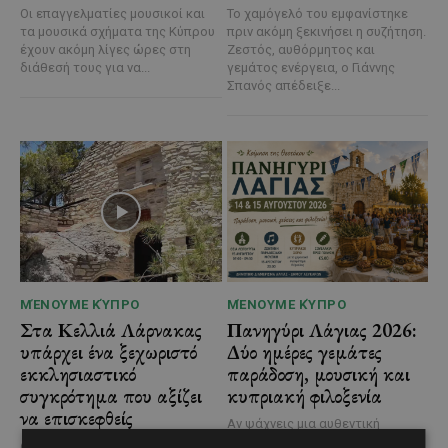
Οι επαγγελματίες μουσικοί και
Το χαμόγελό του εμφανίστηκε
τα μουσικά σχήματα της Κύπρου
πριν ακόμη ξεκινήσει η συζήτηση.
έχουν ακόμη λίγες ώρες στη
Ζεστός, αυθόρμητος και
διάθεσή τους για να...
γεμάτος ενέργεια, ο Γιάννης
Σπανός απέδειξε...
ΜΈΝΟΥΜΕ ΚΎΠΡΟ
ΜΈΝΟΥΜΕ ΚΎΠΡΟ
Στα Κελλιά Λάρνακας
Πανηγύρι Λάγιας 2026:
υπάρχει ένα ξεχωριστό
Δύο ημέρες γεμάτες
εκκλησιαστικό
παράδοση, μουσική και
συγκρότημα που αξίζει
κυπριακή φιλοξενία
να επισκεφθείς
Αν ψάχνεις μια αυθεντική
καλοκαιρινή εμπειρία σε ένα
@menoumekypro Στα Κελλιά