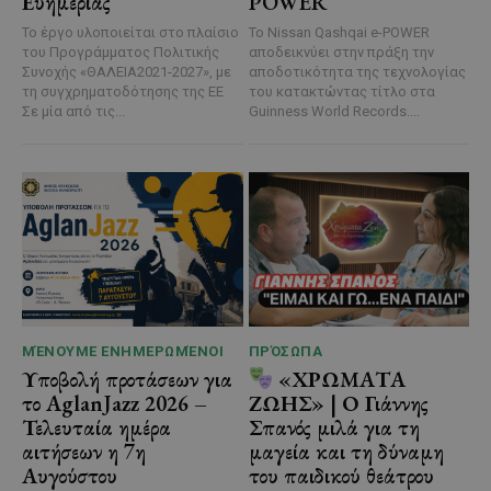
Ευημερίας
POWER
Το έργο υλοποιείται στο πλαίσιο
Το Nissan Qashqai e-POWER
του Προγράμματος Πολιτικής
αποδεικνύει στην πράξη την
Συνοχής «ΘΑΛΕΙΑ2021-2027», με
αποδοτικότητα της τεχνολογίας
τη συγχρηματοδότησης της ΕΕ
του κατακτώντας τίτλο στα
Σε μία από τις...
Guinness World Records....
ΜΈΝΟΥΜΕ ΕΝΗΜΕΡΩΜΈΝΟΙ
ΠΡΌΣΩΠΑ
Υποβολή προτάσεων για
«ΧΡΩΜΑΤΑ
το AglanJazz 2026 –
ΖΩΗΣ» | Ο Γιάννης
Τελευταία ημέρα
Σπανός μιλά για τη
αιτήσεων η 7η
μαγεία και τη δύναμη
Αυγούστου
του παιδικού θεάτρου