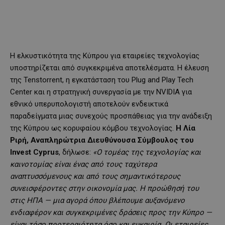
Η ελκυστικότητα της Κύπρου για εταιρείες τεχνολογίας
υποστηρίζεται από συγκεκριμένα αποτελέσματα. Η έλευση
της Tenstorrent, η εγκατάσταση του Plug and Play Tech
Center και η στρατηγική συνεργασία με την NVIDIA για
εθνικό υπερυπολογιστή αποτελούν ενδεικτικά
παραδείγματα μιας συνεχούς προσπάθειας για την ανάδειξη
της Κύπρου ως κορυφαίου κόμβου τεχνολογίας.
Η Λία
Ριρή, Αναπληρώτρια Διευθύνουσα Σύμβουλος του
Invest Cyprus
, δήλωσε:
«Ο τομέας της τεχνολογίας και
καινοτομίας είναι ένας από τους ταχύτερα
αναπτυσσόμενους και από τους σημαντικότερους
συνεισφέροντες στην οικονομία μας. Η προώθησή του
στις ΗΠΑ — μια αγορά όπου βλέπουμε αυξανόμενο
ενδιαφέρον και συγκεκριμένες δράσεις προς την Κύπρο —
είναι τόσο προτεραιότητα όσο και ευκαιρία. Οι εταιρείες