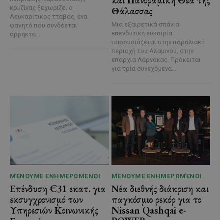
κουζίνας ξεχωρίζει ο
Θάλασσας
Λευκαρίτικος τταβάς, ένα
Μια εξαιρετικά σπάνια
φαγητό που συνδέεται
επενδυτική ευκαιρία
άρρηκτα...
παρουσιάζεται στην παραλιακή
περιοχή του Αλαμινού, στην
επαρχία Λάρνακας. Πρόκειται
για τρία συνεχόμενα...
ΜΈΝΟΥΜΕ ΕΝΗΜΕΡΩΜΈΝΟΙ
ΜΈΝΟΥΜΕ ΕΝΗΜΕΡΩΜΈΝΟΙ
Επένδυση €31 εκατ. για
Νέα διεθνής διάκριση και
εκσυγχρονισμό των
παγκόσμιο ρεκόρ για το
Υπηρεσιών Κοινωνικής
Nissan Qashqai e-