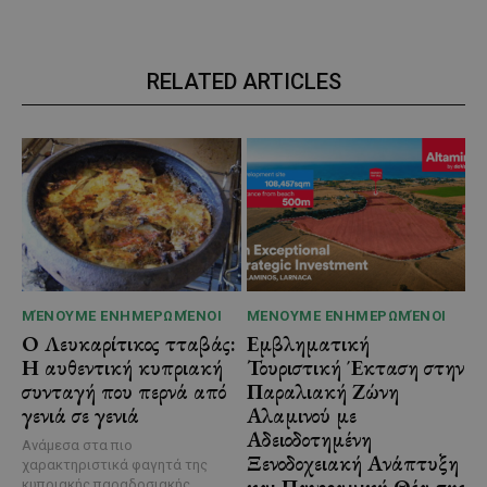
RELATED ARTICLES
ΜΈΝΟΥΜΕ ΕΝΗΜΕΡΩΜΈΝΟΙ
ΜΈΝΟΥΜΕ ΕΝΗΜΕΡΩΜΈΝΟΙ
Ο Λευκαρίτικος τταβάς:
Εμβληματική
Η αυθεντική κυπριακή
Τουριστική Έκταση στην
συνταγή που περνά από
Παραλιακή Ζώνη
γενιά σε γενιά
Αλαμινού με
Αδειοδοτημένη
Ανάμεσα στα πιο
Ξενοδοχειακή Ανάπτυξη
χαρακτηριστικά φαγητά της
και Πανοραμική Θέα της
κυπριακής παραδοσιακής