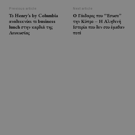
Previous article
Next article
Το Henry’s by Columbia
Ο Γάιδαρος που “Έσωσε”
αναδεικνύει το business
την Κύπρο – Η Αληθινή
lunch στην καρδιά της
Ιστορία που δεν σου έμαθαν
Λευκωσίας
ποτέ