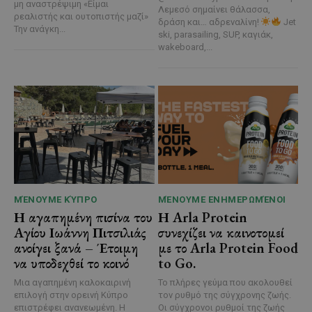
μη αναστρέψιμη «Είμαι
Λεμεσό σημαίνει θάλασσα,
ρεαλιστής και ουτοπιστής μαζί»
δράση και… αδρεναλίνη!
Jet
Την ανάγκη...
ski, parasailing, SUP, καγιάκ,
wakeboard,...
ΜΈΝΟΥΜΕ ΚΎΠΡΟ
ΜΈΝΟΥΜΕ ΕΝΗΜΕΡΩΜΈΝΟΙ
Η αγαπημένη πισίνα του
Η Arla Protein
Αγίου Ιωάννη Πιτσιλιάς
συνεχίζει να καινοτομεί
ανοίγει ξανά – Έτοιμη
με το Arla Protein Food
να υποδεχθεί το κοινό
to Go.
Μια αγαπημένη καλοκαιρινή
Το πλήρες γεύμα που ακολουθεί
επιλογή στην ορεινή Κύπρο
τον ρυθμό της σύγχρονης ζωής.
επιστρέφει ανανεωμένη. Η
Οι σύγχρονοι ρυθμοί της ζωής