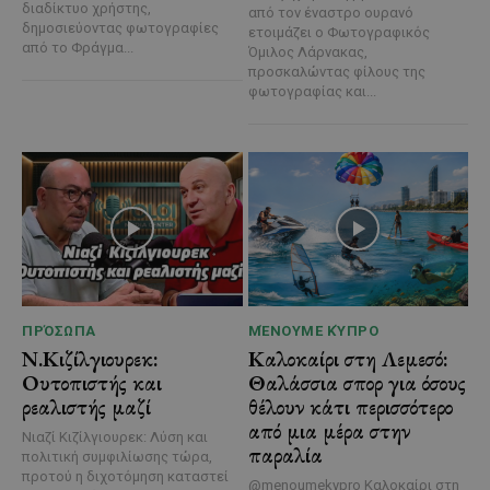
διαδίκτυο χρήστης,
από τον έναστρο ουρανό
δημοσιεύοντας φωτογραφίες
ετοιμάζει ο Φωτογραφικός
από το Φράγμα...
Όμιλος Λάρνακας,
προσκαλώντας φίλους της
φωτογραφίας και...
ΠΡΌΣΩΠΑ
ΜΈΝΟΥΜΕ ΚΎΠΡΟ
Ν.Κιζίλγιουρεκ:
Καλοκαίρι στη Λεμεσό:
Ουτοπιστής και
Θαλάσσια σπορ για όσους
ρεαλιστής μαζί
θέλουν κάτι περισσότερο
από μια μέρα στην
Νιαζί Κιζίλγιουρεκ: Λύση και
παραλία
πολιτική συμφιλίωσης τώρα,
προτού η διχοτόμηση καταστεί
@menoumekypro Καλοκαίρι στη