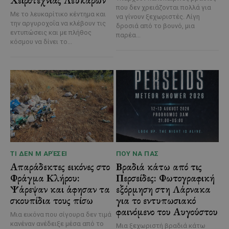
που δεν χρειάζονται πολλά για
Με το λευκαρίτικο κέντημα και
να γίνουν ξεχωριστές. Λίγη
την αργυροχοΐα να κλέβουν τις
δροσιά από το βουνό, μια
εντυπώσεις και με πλήθος
παρέα...
κόσμου να δίνει το...
ΤΙ ΔΕΝ Μ ΑΡΈΣΕΙ
ΠΟΥ ΝΑ ΠΑΣ
Απαράδεκτες εικόνες στο
Βραδιά κάτω από τις
Φράγμα Κλήρου:
Περσείδες: Φωτογραφική
Ψάρεψαν και άφησαν τα
εξόρμηση στη Λάρνακα
σκουπίδια τους πίσω
για το εντυπωσιακό
φαινόμενο του Αυγούστου
Μια εικόνα που σίγουρα δεν τιμά
κανέναν ανέδειξε μέσα από το
Μια ξεχωριστή βραδιά κάτω