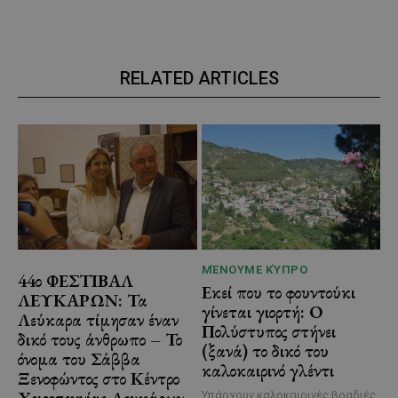
RELATED ARTICLES
ΜΈΝΟΥΜΕ ΚΎΠΡΟ
44ο ΦΕΣΤΙΒΑΛ
Εκεί που το φουντούκι
ΛΕΥΚΑΡΩΝ: Τα
γίνεται γιορτή: Ο
Λεύκαρα τίμησαν έναν
Πολύστυπος στήνει
δικό τους άνθρωπο – Το
(ξανά) το δικό του
όνομα του Σάββα
καλοκαιρινό γλέντι
Ξενοφώντος στο Κέντρο
Χειροτεχνίας Λευκάρων
Υπάρχουν καλοκαιρινές βραδιές