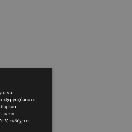
για να
 επεξεργαζόμαστε
δεδομένα
εων και
913)
ενδέχεται