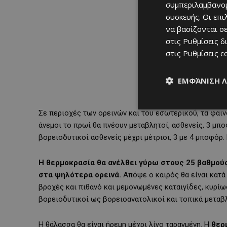
συμπεριλαμβανομ
συσκευής. Οι επ
να βασίζονται σε
στις
Ρυθμίσεις δ
στις
Ρυθμίσεις c
ΕΜΦΆΝΙΣΗ 
Σε περιοχές των ορεινών και του εσωτερικού, τα φαινό
άνεμοι το πρωί θα πνέουν μεταβλητοί, ασθενείς, 3 μπ
βορειοδυτικοί ασθενείς μέχρι μέτριοι, 3 με 4 μποφόρ. 
Η θερμοκρασία θα ανέλθει γύρω στους 25 βαθμούς
στα ψηλότερα ορεινά.
Απόψε ο καιρός θα είναι κατά
βροχές και πιθανό και μεμονωμένες καταιγίδες, κυρίω
βορειοδυτικοί ως βορειοανατολικοί και τοπικά μεταβλ
Η θάλασσα θα είναι ήρεμη μέχρι λίγο ταραγμένη. Η
θερμ