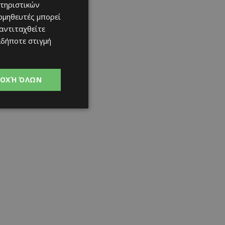
τηριστικών
ομηθευτές μπορεί
 αντιταχθείτε
αδήποτε στιγμή
ΟΧΉ ΌΛΩΝ