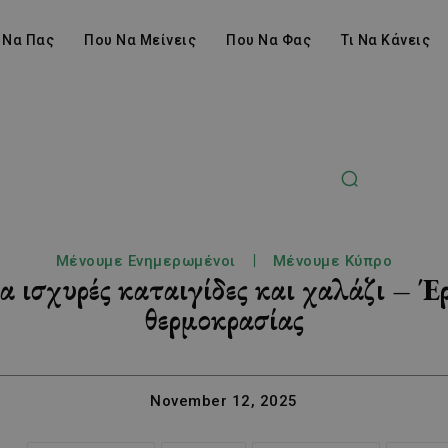
 Να Πας
Που Να Μείνεις
Που Να Φας
Τι Να Κάνεις
Μένουμε Ενημερωμένοι
Μένουμε Κύπρο
α ισχυρές καταιγίδες και χαλάζι – 
θερμοκρασίας
November 12, 2025