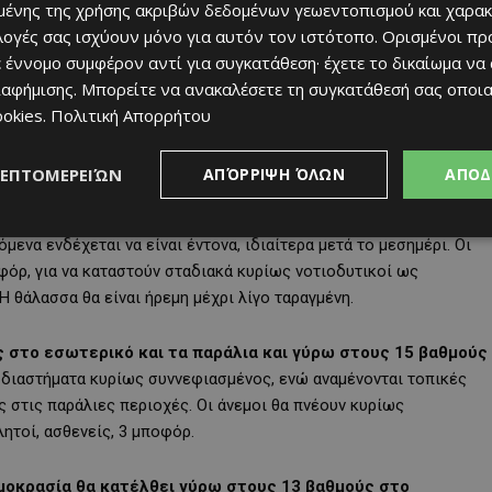
ένης της χρήσης ακριβών δεδομένων γεωεντοπισμού και χαρακ
ιλογές σας ισχύουν μόνο για αυτόν τον ιστότοπο. Ορισμένοι πρ
 έννομο συμφέρον αντί για συγκατάθεση· έχετε το δικαίωμα να
ιαφήμισης
. Μπορείτε να ανακαλέσετε τη συγκατάθεσή σας οποι
ookies
.
Πολιτική Απορρήτου
ΛΕΠΤΟΜΕΡΕΙΏΝ
ΑΠΌΡΡΙΨΗ ΌΛΩΝ
ΑΠΟΔ
μενα ενδέχεται να είναι έντονα, ιδιαίτερα μετά το μεσημέρι. Οι
οφόρ, για να καταστούν σταδιακά κυρίως νοτιοδυτικοί ως
Η θάλασσα θα είναι ήρεμη μέχρι λίγο ταραγμένη.
 στο εσωτερικό και τα παράλια και γύρω στους 15 βαθμούς
 διαστήματα κυρίως συννεφιασμένος, ενώ αναμένονται τοπικές
ς στις παράλιες περιοχές. Οι άνεμοι θα πνέουν κυρίως
ητοί, ασθενείς, 3 μποφόρ.
οκρασία θα κατέλθει γύρω στους 13 βαθμούς στο