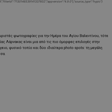
"filterId":"7130146539141337602","appversion":"4.9.0"},"source_type":"hypic"}
ωριστές φωτογραφίες για την Ημέρα του Αγίου Βαλεντίνου, τότε
ίας Λάρνακας είναι μια από τις πιο όμορφες επιλογές στην
ειο, φυσικό τοπίο και δύο ιδιαίτερα photo spots: τη μεγάλη
σσα.