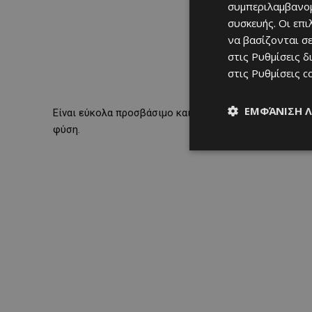
συμπεριλαμβανομ
συσκευής. Οι επ
να βασίζονται σε
στις
Ρυθμίσεις δ
στις
Ρυθμίσεις c
ΕΜΦΆΝΙΣΗ 
Είναι εύκολα προσβάσιμο και ιδανικό για ζευγάρια πο
φύση.