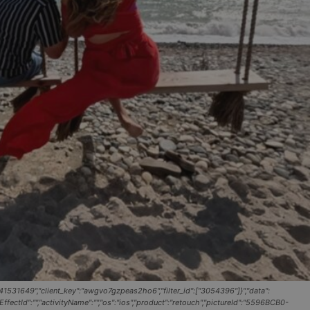
531649","client_key":"awgvo7gzpeas2ho6","filter_id":["3054396"]}","data":
ectId":"","activityName":"","os":"ios","product":"retouch","pictureId":"5596BCB0-