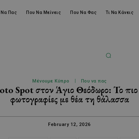
 Να Πας
Που Να Μείνεις
Που Να Φας
Τι Να Κάνεις
Μένουμε Κύπρο
Που να πας
to Spot στον Άγιο Θεόδωρο: Το πιο c
φωτογραφίες με θέα τη θάλασσα
February 12, 2026