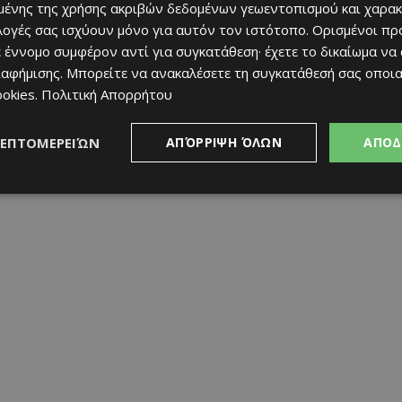
ένης της χρήσης ακριβών δεδομένων γεωεντοπισμού και χαρακ
ιλογές σας ισχύουν μόνο για αυτόν τον ιστότοπο. Ορισμένοι πρ
 έννομο συμφέρον αντί για συγκατάθεση· έχετε το δικαίωμα να
ιαφήμισης
. Μπορείτε να ανακαλέσετε τη συγκατάθεσή σας οποι
ookies
.
Πολιτική Απορρήτου
ΛΕΠΤΟΜΕΡΕΙΏΝ
ΑΠΌΡΡΙΨΗ ΌΛΩΝ
ΑΠΟΔ
υ θέλουν χαλαρές, γλυκές και αυθόρμητες φωτογραφίες μέσα στη