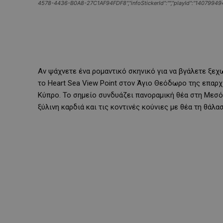
4578-4436-B0A8-27C1AF94FDF8","infoStickerId":"","playId":"140799494",
Αν ψάχνετε ένα ρομαντικό σκηνικό για να βγάλετε ξεχ
το Heart Sea View Point στον Άγιο Θεόδωρο της επαρχ
Κύπρο. Το σημείο συνδυάζει πανοραμική θέα στη Μεσόγ
ξύλινη καρδιά και τις κοντινές κούνιες με θέα τη θάλα