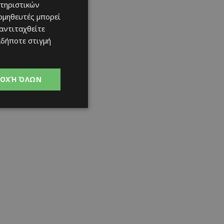
τηριστικών
ομηθευτές μπορεί
 αντιταχθείτε
αδήποτε στιγμή
ΟΧΉ ΌΛΩΝ