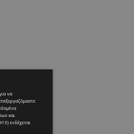
για να
 επεξεργαζόμαστε
δεδομένα
εων και
913)
ενδέχεται