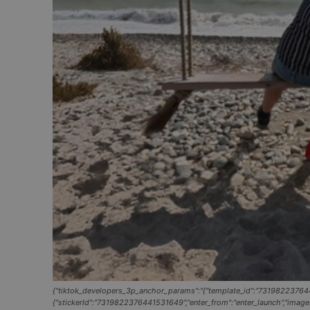
{"tiktok_developers_3p_anchor_params":"{"template_id":"7319822376441
{"stickerId":"7319822376441531649","enter_from":"enter_launch","imageEff