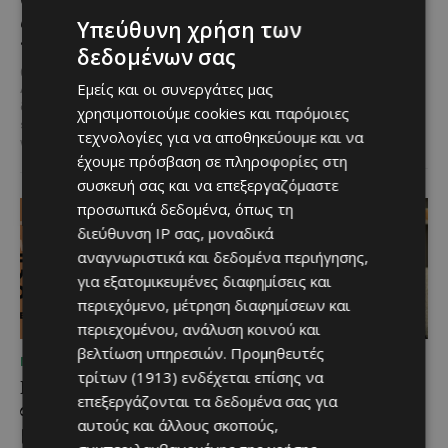
από μια μέρα στην
να υποδεχθεί το κοινό
Υπεύθυνη χρήση των
παραλία
Μια αγαπημένη καλοκαιρινή
δεδομένων σας
επιλογή στην ορεινή Κύπρο
@menoumekypro Καλοκαίρι στη
επιστρέφει ανανεωμένη. Η
Εμείς και οι συνεργάτες μας
Λεμεσό σημαίνει θάλασσα,
υπαίθρια πισίνα στον Άγιο
δράση και… αδρεναλίνη!
Jet
χρησιμοποιούμε cookies και παρόμοιες
Ιωάννη Πιτσιλιάς ολοκλήρωσε
ski, parasailing, SUP, καγιάκ,
τεχνολογίες για να αποθηκεύουμε και να
τις...
wakeboard,...
έχουμε πρόσβαση σε πληροφορίες στη
συσκευή σας και να επεξεργαζόμαστε
προσωπικά δεδομένα, όπως τη
διεύθυνση IP σας, μοναδικά
αναγνωριστικά και δεδομένα περιήγησης,
για εξατομικευμένες διαφημίσεις και
περιεχόμενο, μέτρηση διαφημίσεων και
περιεχομένου, ανάλυση κοινού και
βελτίωση υπηρεσιών.
Προμηθευτές
ΜΈΝΟΥΜΕ ΕΝΗΜΕΡΩΜΈΝΟΙ
ΜΈΝΟΥΜΕ ΕΝΗΜΕΡΩΜΈΝΟΙ
τρίτων (1913)
ενδέχεται επίσης να
Η Arla Protein
Νέος Γενικός Διευθυντής
επεξεργάζονται τα δεδομένα σας για
συνεχίζει να καινοτομεί
του Hilton Nicosia ο
αυτούς και άλλους σκοπούς,
με το Arla Protein Food
Ilio Rodoni