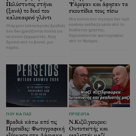
Πολύστυπος στήνει
Ψάρεψαν και άφησαν τα
(ξανά) το δικό του
σκουπίδια τους πίσω
καλοκαιρινό γλέντι
Μια εικόνα που σίγουρα δεν τιμά
κανέναν ανέδειξε μέσα από το
Υπάρχουν καλοκαιρινές βραδιές
διαδίκτυο χρήστης,
που δεν χρειάζονται πολλά για
δημοσιεύοντας φωτογραφίες
να γίνουν ξεχωριστές. Λίγη
από το Φράγμα...
δροσιά από το βουνό, μια
παρέα...
ΠΟΥ ΝΑ ΠΑΣ
ΠΡΌΣΩΠΑ
Βραδιά κάτω από τις
Ν.Κιζίλγιουρεκ:
Περσείδες: Φωτογραφική
Ουτοπιστής και
εξόρμηση στη Λάρνακα
ρεαλιστής μαζί