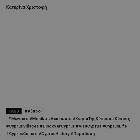
Κατερίνα Χριστοφή
#Κύπρο
TAGS
#Μένοικο #Meniko #Λευκωσία #ΧωριάΤηςΚύπρου #Κύπρος
#CyprusVillages #DiscoverCyprus #VisitCyprus #CyprusLife
#CyprusCulture #CyprusHistory #Παράδοση