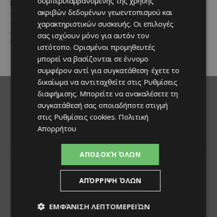
συμπεριλαμβανομένης της χρήσης
to Go.
Καθήκοντα Γενικού Διευθυντή
ακριβών δεδομένων γεωεντοπισμού και
στο Hilton Nicosia αναλαμβάνει ο
Το πλήρες γεύμα που ακολουθεί
χαρακτηριστικών συσκευής. Οι επιλογές
Ilio Rodoni, παίρνοντας τη
τον ρυθμό της σύγχρονης ζωής.
σκυτάλη από τον κ. Εύρο
Οι σύγχρονοι ρυθμοί της ζωής
σας ισχύουν μόνο για αυτόν τον
Στυλιανού,...
αλλάζουν τον τρόπο που...
ιστότοπο. Ορισμένοι προμηθευτές
μπορεί να βασίζονται σε έννομο
συμφέρον αντί για συγκατάθεση· έχετε το
δικαίωμα να αντιταχθείτε στις
Ρυθμίσεις
διαφήμισης
. Μπορείτε να ανακαλέσετε τη
συγκατάθεσή σας οποιαδήποτε στιγμή
στις
Ρυθμίσεις cookies
.
Πολιτική
Απορρήτου
ΑΠΟΔΟΧΉ ΌΛΩΝ
ΑΠΌΡΡΙΨΗ ΌΛΩΝ
ΕΜΦΆΝΙΣΗ ΛΕΠΤΟΜΕΡΕΙΏΝ