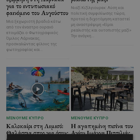
για το εντυπωσιακό
Νιαζί Κιζίλγιουρεκ: Λύση και
φαινόμενο του Αυγούστου
πολιτική συμφιλίωσης τώρα,
προτού η διχοτόμηση καταστεί
Μια ξεχωριστή βραδιά κάτω
μη αναστρέψιμη «Είμαι
από τον έναστρο ουρανό
ρεαλιστής και ουτοπιστής μαζί»
ετοιμάζει ο Φωτογραφικός
Την ανάγκη...
Όμιλος Λάρνακας,
προσκαλώντας φίλους της
φωτογραφίας και...
ΜΈΝΟΥΜΕ ΚΎΠΡΟ
ΜΈΝΟΥΜΕ ΚΎΠΡΟ
Καλοκαίρι στη Λεμεσό:
Η αγαπημένη πισίνα του
Θαλάσσια σπορ για όσους
Αγίου Ιωάννη Πιτσιλιάς
θέλουν κάτι περισσότερο
ανοίγει ξανά – Έτοιμη