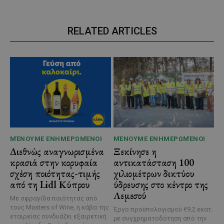
RELATED ARTICLES
ΜΈΝΟΥΜΕ ΕΝΗΜΕΡΩΜΈΝΟΙ
ΜΈΝΟΥΜΕ ΕΝΗΜΕΡΩΜΈΝΟΙ
Διεθνώς αναγνωρισμένα
Ξεκίνησε η
κρασιά στην κορυφαία
αντικατάσταση 100
σχέση ποιότητας-τιμής
χιλιομέτρων δικτύου
από τη Lidl Κύπρου
ύδρευσης στο κέντρο της
Λεμεσού
Με σφραγίδα ποιότητας από
τους Masters of Wine, η κάβα της
Έργο προϋπολογισμού €9,2 εκατ.
εταιρείας συνδυάζει εξαιρετική
με συγχρηματοδότηση από την