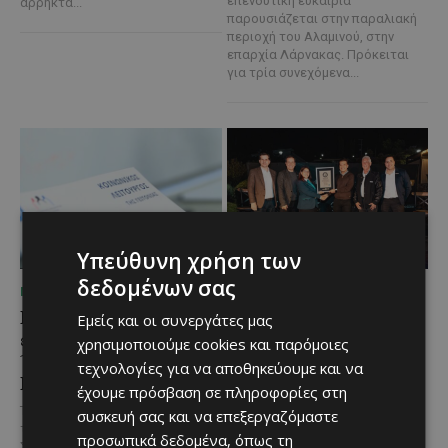
επενδυτική ευκαιρία
άρρηκτα...
παρουσιάζεται στην παραλιακή
περιοχή του Αλαμινού, στην
επαρχία Λάρνακας. Πρόκειται
για τρία συνεχόμενα...
Υπεύθυνη χρήση των
δεδομένων σας
ΜΈΝΟΥΜΕ ΕΝΗΜΕΡΩΜΈΝΟΙ
ΜΈΝΟΥΜΕ ΕΝΗΜΕΡΩΜΈΝΟΙ
Επένδυση €31 εκατ. για
Νέα διεθνής διάκριση και
Εμείς και οι συνεργάτες μας
εκσυγχρονισμό των
παγκόσμιο ρεκόρ για το
χρησιμοποιούμε cookies και παρόμοιες
Υπηρεσιών Κοινωνικής
Nissan Qashqai e-
τεχνολογίες για να αποθηκεύουμε και να
Ευημερίας
POWER
έχουμε πρόσβαση σε πληροφορίες στη
Το έργο υλοποιείται στο πλαίσιο
Το Nissan Qashqai e-POWER
συσκευή σας και να επεξεργαζόμαστε
του Προγράμματος Πολιτικής
αποδεικνύει στην πράξη την
προσωπικά δεδομένα, όπως τη
Συνοχής «ΘΑΛΕΙΑ2021-2027», με
αποδοτικότητα της τεχνολογίας