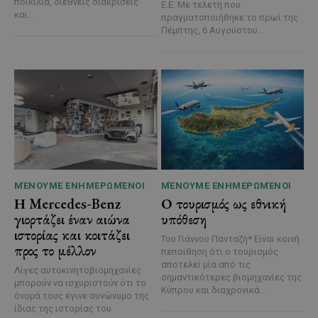
ποικιλία, διεθνείς διακρίσεις
Ε.Ε. Με τελετή που
και...
πραγματοποιήθηκε το πρωί της
Πέμπτης, 6 Αυγούστου...
ΜΈΝΟΥΜΕ ΕΝΗΜΕΡΩΜΈΝΟΙ
ΜΈΝΟΥΜΕ ΕΝΗΜΕΡΩΜΈΝΟΙ
Η Mercedes-Benz
Ο τουρισμός ως εθνική
γιορτάζει έναν αιώνα
υπόθεση
ιστορίας και κοιτάζει
Του Γιάννου Πανταζή* Είναι κοινή
προς το μέλλον
πεποίθηση ότι ο τουρισμός
αποτελεί μία από τις
Λίγες αυτοκινητοβιομηχανίες
σημαντικότερες βιομηχανίες της
μπορούν να ισχυριστούν ότι το
Κύπρου και διαχρονικά...
όνομά τους έγινε συνώνυμο της
ίδιας της ιστορίας του