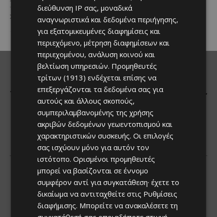
διεύθυνση IP σας, μοναδικά
τη συγχρηματοδότησης της ΕΕ
του κατακτώντας τίτλο στα
Σε μία από τις...
Guinness World Records....
αναγνωριστικά και δεδομένα περιήγησης,
για εξατομικευμένες διαφημίσεις και
περιεχόμενο, μέτρηση διαφημίσεων και
περιεχομένου, ανάλυση κοινού και
βελτίωση υπηρεσιών.
Προμηθευτές
τρίτων (1913)
ενδέχεται επίσης να
επεξεργάζονται τα δεδομένα σας για
αυτούς και άλλους σκοπούς,
συμπεριλαμβανομένης της χρήσης
ακριβών δεδομένων γεωεντοπισμού και
χαρακτηριστικών συσκευής. Οι επιλογές
σας ισχύουν μόνο για αυτόν τον
ιστότοπο. Ορισμένοι προμηθευτές
μπορεί να βασίζονται σε έννομο
συμφέρον αντί για συγκατάθεση· έχετε το
δικαίωμα να αντιταχθείτε στις
Ρυθμίσεις
διαφήμισης
. Μπορείτε να ανακαλέσετε τη