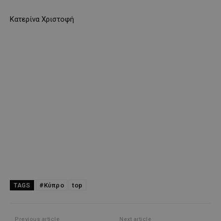
Κατερίνα Χριστοφή
#Κύπρο
top
TAGS
Previous article
Next article