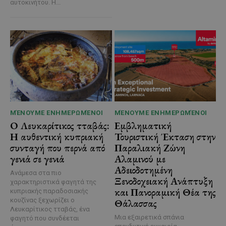
αυτοκινήτου. Η...
ΜΈΝΟΥΜΕ ΕΝΗΜΕΡΩΜΈΝΟΙ
ΜΈΝΟΥΜΕ ΕΝΗΜΕΡΩΜΈΝΟΙ
Ο Λευκαρίτικος τταβάς:
Εμβληματική
Η αυθεντική κυπριακή
Τουριστική Έκταση στην
συνταγή που περνά από
Παραλιακή Ζώνη
γενιά σε γενιά
Αλαμινού με
Αδειοδοτημένη
Ανάμεσα στα πιο
Ξενοδοχειακή Ανάπτυξη
χαρακτηριστικά φαγητά της
και Πανοραμική Θέα της
κυπριακής παραδοσιακής
κουζίνας ξεχωρίζει ο
Θάλασσας
Λευκαρίτικος τταβάς, ένα
Μια εξαιρετικά σπάνια
φαγητό που συνδέεται