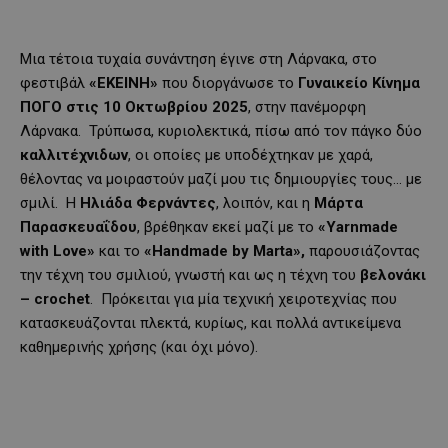
Μια τέτοια τυχαία συνάντηση έγινε στη Λάρνακα, στο
φεστιβάλ
«ΕΚΕΙΝΗ»
που διοργάνωσε το
Γυναικείο Κίνημα
ΠΟΓΟ στις 10 Οκτωβρίου 2025
, στην πανέμορφη
Λάρνακα. Τρύπωσα, κυριολεκτικά, πίσω από τον πάγκο δύο
καλλιτέχνιδων
, οι οποίες με υποδέχτηκαν με χαρά,
θέλοντας να μοιραστούν μαζί μου τις δημιουργίες τους… με
σμιλί. Η
Ηλιάδα
Φερνάντες
, λοιπόν, και η
Μάρτα
Παρασκευαΐδου
, βρέθηκαν εκεί μαζί με το
«Yarnmade
with Love»
και το
«
Handmade by Marta»,
παρουσιάζοντας
την τέχνη του σμιλιού, γνωστή και ως η τέχνη του
βελονάκι
– crochet
. Πρόκειται για μία τεχνική χειροτεχνίας που
κατασκευάζονται πλεκτά, κυρίως, και πολλά αντικείμενα
καθημερινής χρήσης (και όχι μόνο).