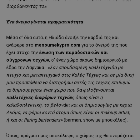
διορθώνοντάς το».
Ένα όνειρο γίνεται πραγματικότητα
Μέσα σ’ όλα αυτά, η Ηλιάδα άνοιξε την καρδιά της και
ανάφερε στο
menoumekypro
.com
για το όνειρό της που
έχει στόχο την
ένωση των παραδοσιακών και
σύγχρονων τεχνών
, σ’ έναν χώρο άκρως δημιουργικό με
έδρα την Λάρνακα.
«Σαν σπουδασμένη καλλιτέχνιδα με
πτυχίο και μεταπτυχιακό στις Καλές Τέχνες και σε μία δική
μου προσπάθεια να διατηρήσω αυτές τις τέχνες επιθυμώ
να δημιουργήσω έναν χώρο που θα φιλοξενούνται
καλλιτέχνες διαφόρων τεχνών
, όπως είναι η
καλαθοπλεκτική, το βελονάκι και οι δημιουργίες με κεριά.
Ακόμα, να φέρω κοντά άτομα όπως είναι οι
makeup
artist
,
ή και οι flaring
bartenders
»
(barman, show με μπουκάλες)
.
Όπως, πράγματι μας αποκάλυψε, ο χώρος της θα ονομάζεται