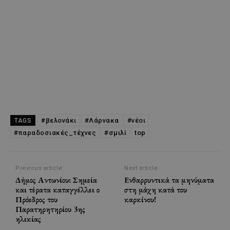
#βελονάκι
#Λάρνακα
#νέοι
TAGS
#παραδοσιακές_τέχνες
#σμιλί
top
Previous article
Next article
Δήμος Αντωνίου: Σημεία
Ενθαρρυντικά τα μηνύματα
και τέρατα καταγγέλλει ο
στη μάχη κατά του
Πρόεδρος του
καρκίνου!
Παρατηρητηρίου 3ης
ηλικίας