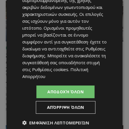
συμπεριλαμβανομένης της χρήσης
ακριβών δεδομένων γεωεντοπισμού και
χαρακτηριστικών συσκευής. Οι επιλογές
σας ισχύουν μόνο για αυτόν τον
ιστότοπο. Ορισμένοι προμηθευτές
μπορεί να βασίζονται σε έννομο
συμφέρον αντί για συγκατάθεση· έχετε το
δικαίωμα να αντιταχθείτε στις
Ρυθμίσεις
ΜΈΝΟΥΜΕ ΕΝΗΜΕΡΩΜΈΝΟΙ
ΜΈΝΟΥΜΕ ΕΝΗΜΕΡΩΜΈΝΟΙ
Ξεκίνησε η
Η Mercedes-Benz
διαφήμισης
. Μπορείτε να ανακαλέσετε τη
αντικατάσταση 100
γιορτάζει έναν αιώνα
συγκατάθεσή σας οποιαδήποτε στιγμή
χιλιομέτρων δικτύου
ιστορίας και κοιτάζει
στις
Ρυθμίσεις cookies
.
Πολιτική
ύδρευσης στο κέντρο της
προς το μέλλον
Απορρήτου
Λεμεσού
Λίγες αυτοκινητοβιομηχανίες
μπορούν να ισχυριστούν ότι το
Έργο προϋπολογισμού €9,2 εκατ.
ΑΠΟΔΟΧΉ ΌΛΩΝ
όνομά τους έγινε συνώνυμο της
με συγχρηματοδότηση από την
ίδιας της ιστορίας του
Ε.Ε. Με τελετή που
αυτοκινήτου. Η...
πραγματοποιήθηκε το πρωί της
ΑΠΌΡΡΙΨΗ ΌΛΩΝ
Πέμπτης, 6 Αυγούστου...
ΕΜΦΆΝΙΣΗ ΛΕΠΤΟΜΕΡΕΙΏΝ