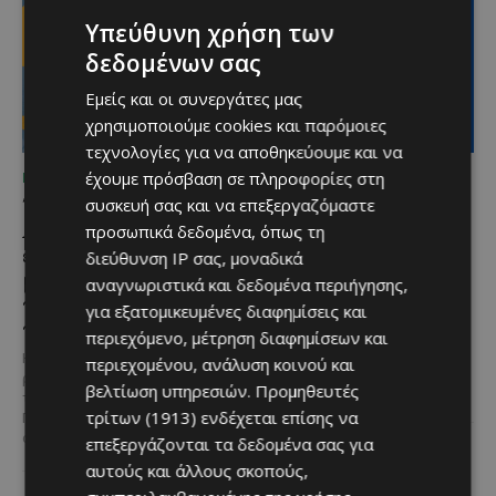
Υπεύθυνη χρήση των
δεδομένων σας
Εμείς και οι συνεργάτες μας
χρησιμοποιούμε cookies και παρόμοιες
τεχνολογίες για να αποθηκεύουμε και να
έχουμε πρόσβαση σε πληροφορίες στη
ΜΈΝΟΥΜΕ ΚΎΠΡΟ
ΜΈΝΟΥΜΕ ΕΝΗΜΕΡΩΜΈΝΟΙ
Το 10ο Φεστιβάλ
Διεθνώς αναγνωρισμένα
συσκευή σας και να επεξεργαζόμαστε
Αγροτικού Πολιτισμού
κρασιά στην κορυφαία
προσωπικά δεδομένα, όπως τη
επιστρέφει στον Πρωταρά
σχέση ποιότητας-τιμής
διεύθυνση IP σας, μοναδικά
με μουσική,
από τη Lidl Κύπρου
αναγνωριστικά και δεδομένα περιήγησης,
παραδοσιακές γεύσεις και
για εξατομικευμένες διαφημίσεις και
Με σφραγίδα ποιότητας από
πλούσιο πρόγραμμα
τους Masters of Wine, η κάβα της
περιεχόμενο, μέτρηση διαφημίσεων και
εταιρείας συνδυάζει εξαιρετική
Η κυπριακή παράδοση δίνει ξανά
περιεχομένου, ανάλυση κοινού και
ποικιλία, διεθνείς διακρίσεις
ραντεβού στον Πρωταρά, καθώς
βελτίωση υπηρεσιών.
Προμηθευτές
και...
το 10ο Φεστιβάλ Αγροτικού
τρίτων (1913)
ενδέχεται επίσης να
Πολιτισμού θα πραγματοποιηθεί
στις 2...
επεξεργάζονται τα δεδομένα σας για
αυτούς και άλλους σκοπούς,