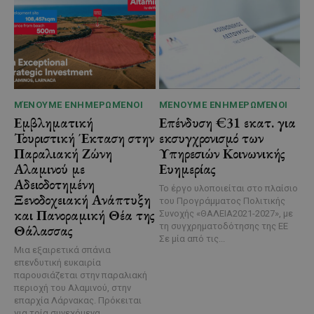
ΜΈΝΟΥΜΕ ΕΝΗΜΕΡΩΜΈΝΟΙ
ΜΈΝΟΥΜΕ ΕΝΗΜΕΡΩΜΈΝΟΙ
Εμβληματική
Επένδυση €31 εκατ. για
Τουριστική Έκταση στην
εκσυγχρονισμό των
Παραλιακή Ζώνη
Υπηρεσιών Κοινωνικής
Αλαμινού με
Ευημερίας
Αδειοδοτημένη
Το έργο υλοποιείται στο πλαίσιο
Ξενοδοχειακή Ανάπτυξη
του Προγράμματος Πολιτικής
και Πανοραμική Θέα της
Συνοχής «ΘΑΛΕΙΑ2021-2027», με
τη συγχρηματοδότησης της ΕΕ
Θάλασσας
Σε μία από τις...
Μια εξαιρετικά σπάνια
επενδυτική ευκαιρία
παρουσιάζεται στην παραλιακή
περιοχή του Αλαμινού, στην
επαρχία Λάρνακας. Πρόκειται
για τρία συνεχόμενα...