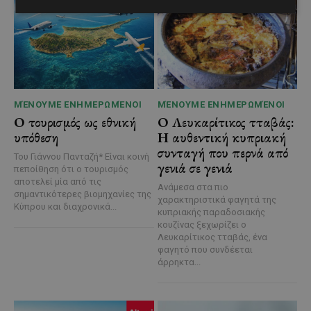
ΜΈΝΟΥΜΕ ΕΝΗΜΕΡΩΜΈΝΟΙ
ΜΈΝΟΥΜΕ ΕΝΗΜΕΡΩΜΈΝΟΙ
Ο τουρισμός ως εθνική
Ο Λευκαρίτικος τταβάς:
υπόθεση
Η αυθεντική κυπριακή
συνταγή που περνά από
Του Γιάννου Πανταζή* Είναι κοινή
γενιά σε γενιά
πεποίθηση ότι ο τουρισμός
αποτελεί μία από τις
Ανάμεσα στα πιο
σημαντικότερες βιομηχανίες της
χαρακτηριστικά φαγητά της
Κύπρου και διαχρονικά...
κυπριακής παραδοσιακής
κουζίνας ξεχωρίζει ο
Λευκαρίτικος τταβάς, ένα
φαγητό που συνδέεται
άρρηκτα...