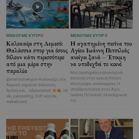
ΜΈΝΟΥΜΕ ΚΎΠΡΟ
ΜΈΝΟΥΜΕ ΚΎΠΡΟ
Καλοκαίρι στη Λεμεσό:
Η αγαπημένη πισίνα του
Θαλάσσια σπορ για όσους
Αγίου Ιωάννη Πιτσιλιάς
θέλουν κάτι περισσότερο
ανοίγει ξανά – Έτοιμη
από μια μέρα στην
να υποδεχθεί το κοινό
παραλία
Μια αγαπημένη καλοκαιρινή
επιλογή στην ορεινή Κύπρο
@menoumekypro Καλοκαίρι στη
επιστρέφει ανανεωμένη. Η
Λεμεσό σημαίνει θάλασσα,
υπαίθρια πισίνα στον Άγιο
δράση και… αδρεναλίνη!
Jet
Ιωάννη Πιτσιλιάς ολοκλήρωσε
ski, parasailing, SUP, καγιάκ,
τις...
wakeboard,...