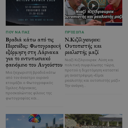
ΠΟΥ ΝΑ ΠΑΣ
ΠΡΌΣΩΠΑ
Βραδιά κάτω από τις
Ν.Κιζίλγιουρεκ:
Περσείδες: Φωτογραφική
Ουτοπιστής και
εξόρμηση στη Λάρνακα
ρεαλιστής μαζί
για το εντυπωσιακό
Νιαζί Κιζίλγιουρεκ: Λύση και
φαινόμενο του Αυγούστου
πολιτική συμφιλίωσης τώρα,
προτού η διχοτόμηση καταστεί
Μια ξεχωριστή βραδιά κάτω
μη αναστρέψιμη «Είμαι
από τον έναστρο ουρανό
ρεαλιστής και ουτοπιστής μαζί»
ετοιμάζει ο Φωτογραφικός
Την ανάγκη...
Όμιλος Λάρνακας,
προσκαλώντας φίλους της
φωτογραφίας και...