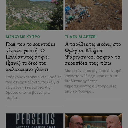
ΜΈΝΟΥΜΕ ΚΎΠΡΟ
ΤΙ ΔΕΝ Μ ΑΡΈΣΕΙ
Εκεί που το φουντούκι
Απαράδεκτες εικόνες στο
γίνεται γιορτή: Ο
Φράγμα Κλήρου:
Πολύστυπος στήνει
Ψάρεψαν και άφησαν τα
(ξανά) το δικό του
σκουπίδια τους πίσω
καλοκαιρινό γλέντι
Μια εικόνα που σίγουρα δεν τιμά
κανέναν ανέδειξε μέσα από το
Υπάρχουν καλοκαιρινές βραδιές
διαδίκτυο χρήστης,
που δεν χρειάζονται πολλά για
δημοσιεύοντας φωτογραφίες
να γίνουν ξεχωριστές. Λίγη
από το Φράγμα...
δροσιά από το βουνό, μια
παρέα...