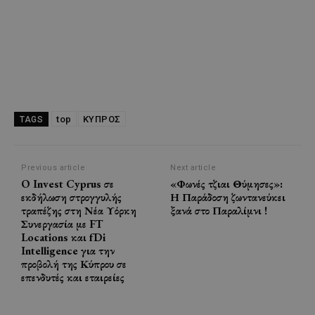
top
ΚΥΠΡΟΣ
TAGS
Previous article
Next article
O Invest Cyprus σε
«Φωνές τζιαι Θύμησες»:
εκδήλωση στρογγυλής
Η Παράδοση ζωντανεύκει
τραπέζης στη Νέα Υόρκη
ξανά στο Παραλίμνι !
Συνεργασία με FT
Locations και fDi
Intelligence για την
προβολή της Κύπρου σε
επενδυτές και εταιρείες