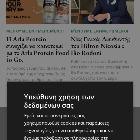
ΜΈΝΟΥΜΕ ΕΝΗΜΕΡΩΜΈΝΟΙ
ΜΈΝΟΥΜΕ ΕΝΗΜΕΡΩΜΈΝΟΙ
Η Arla Protein
Νέος Γενικός Διευθυντής
συνεχίζει να καινοτομεί
του Hilton Nicosia ο
με το Arla Protein Food
Ilio Rodoni
to Go.
Καθήκοντα Γενικού Διευθυντή
στο Hilton Nicosia αναλαμβάνει ο
Το πλήρες γεύμα που ακολουθεί
Ilio Rodoni, παίρνοντας τη
τον ρυθμό της σύγχρονης ζωής.
σκυτάλη από τον κ. Εύρο
Οι σύγχρονοι ρυθμοί της ζωής
Στυλιανού,...
αλλάζουν τον τρόπο που...
Υπεύθυνη χρήση των
δεδομένων σας
Εμείς και οι συνεργάτες μας
χρησιμοποιούμε cookies και παρόμοιες
τεχνολογίες για να αποθηκεύουμε και να
έχουμε πρόσβαση σε πληροφορίες στη