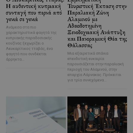
Η αυθεντική κυπριακή
Τουριστική Έκταση στην
συνταγή που περνά από
Παραλιακή Ζώνη
γενιά σε γενιά
Αλαμινού με
Αδειοδοτημένη
Ανάμεσα στα πιο
Ξενοδοχειακή Ανάπτυξη
χαρακτηριστικά φαγητά της
και Πανοραμική Θέα της
κυπριακής παραδοσιακής
κουζίνας ξεχωρίζει ο
Θάλασσας
Λευκαρίτικος τταβάς, ένα
Μια εξαιρετικά σπάνια
φαγητό που συνδέεται
επενδυτική ευκαιρία
άρρηκτα...
παρουσιάζεται στην παραλιακή
περιοχή του Αλαμινού, στην
επαρχία Λάρνακας. Πρόκειται
για τρία συνεχόμενα...