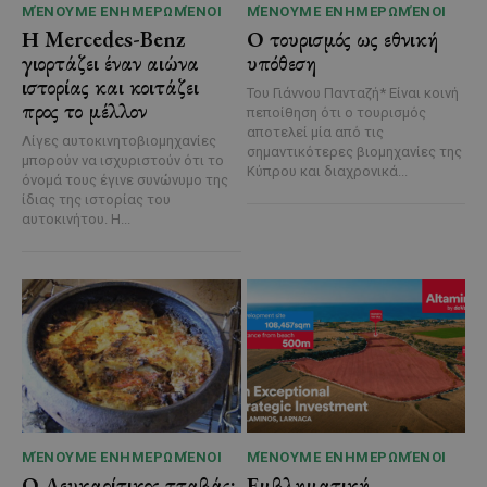
ΜΈΝΟΥΜΕ ΕΝΗΜΕΡΩΜΈΝΟΙ
ΜΈΝΟΥΜΕ ΕΝΗΜΕΡΩΜΈΝΟΙ
Η Mercedes-Benz
Ο τουρισμός ως εθνική
γιορτάζει έναν αιώνα
υπόθεση
ιστορίας και κοιτάζει
Του Γιάννου Πανταζή* Είναι κοινή
προς το μέλλον
πεποίθηση ότι ο τουρισμός
αποτελεί μία από τις
Λίγες αυτοκινητοβιομηχανίες
σημαντικότερες βιομηχανίες της
μπορούν να ισχυριστούν ότι το
Κύπρου και διαχρονικά...
όνομά τους έγινε συνώνυμο της
ίδιας της ιστορίας του
αυτοκινήτου. Η...
ΜΈΝΟΥΜΕ ΕΝΗΜΕΡΩΜΈΝΟΙ
ΜΈΝΟΥΜΕ ΕΝΗΜΕΡΩΜΈΝΟΙ
Ο Λευκαρίτικος τταβάς:
Εμβληματική