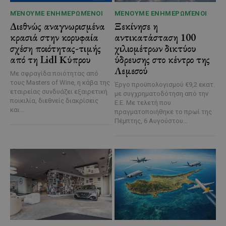
ΜΈΝΟΥΜΕ ΕΝΗΜΕΡΩΜΈΝΟΙ
ΜΈΝΟΥΜΕ ΕΝΗΜΕΡΩΜΈΝΟΙ
Διεθνώς αναγνωρισμένα
Ξεκίνησε η
κρασιά στην κορυφαία
αντικατάσταση 100
σχέση ποιότητας-τιμής
χιλιομέτρων δικτύου
από τη Lidl Κύπρου
ύδρευσης στο κέντρο της
Λεμεσού
Με σφραγίδα ποιότητας από
τους Masters of Wine, η κάβα της
Έργο προϋπολογισμού €9,2 εκατ.
εταιρείας συνδυάζει εξαιρετική
με συγχρηματοδότηση από την
ποικιλία, διεθνείς διακρίσεις
Ε.Ε. Με τελετή που
και...
πραγματοποιήθηκε το πρωί της
Πέμπτης, 6 Αυγούστου...