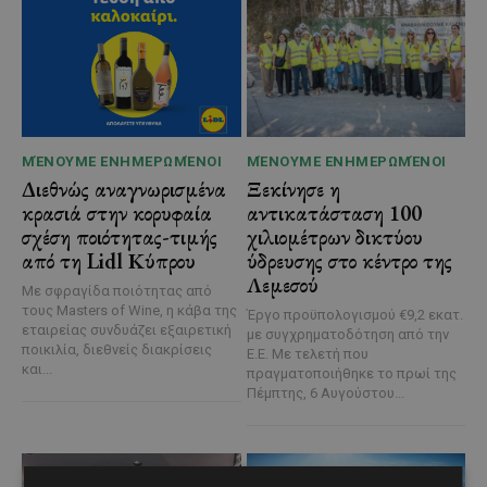
ΜΈΝΟΥΜΕ ΕΝΗΜΕΡΩΜΈΝΟΙ
ΜΈΝΟΥΜΕ ΕΝΗΜΕΡΩΜΈΝΟΙ
Διεθνώς αναγνωρισμένα
Ξεκίνησε η
κρασιά στην κορυφαία
αντικατάσταση 100
σχέση ποιότητας-τιμής
χιλιομέτρων δικτύου
από τη Lidl Κύπρου
ύδρευσης στο κέντρο της
Λεμεσού
Με σφραγίδα ποιότητας από
τους Masters of Wine, η κάβα της
Έργο προϋπολογισμού €9,2 εκατ.
εταιρείας συνδυάζει εξαιρετική
με συγχρηματοδότηση από την
ποικιλία, διεθνείς διακρίσεις
Ε.Ε. Με τελετή που
και...
πραγματοποιήθηκε το πρωί της
Πέμπτης, 6 Αυγούστου...