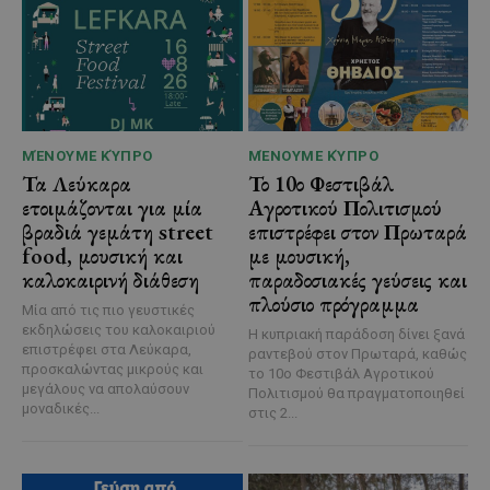
ΜΈΝΟΥΜΕ ΚΎΠΡΟ
ΜΈΝΟΥΜΕ ΚΎΠΡΟ
Τα Λεύκαρα
Το 10ο Φεστιβάλ
ετοιμάζονται για μία
Αγροτικού Πολιτισμού
βραδιά γεμάτη street
επιστρέφει στον Πρωταρά
food, μουσική και
με μουσική,
καλοκαιρινή διάθεση
παραδοσιακές γεύσεις και
πλούσιο πρόγραμμα
Μία από τις πιο γευστικές
εκδηλώσεις του καλοκαιριού
Η κυπριακή παράδοση δίνει ξανά
επιστρέφει στα Λεύκαρα,
ραντεβού στον Πρωταρά, καθώς
προσκαλώντας μικρούς και
το 10ο Φεστιβάλ Αγροτικού
μεγάλους να απολαύσουν
Πολιτισμού θα πραγματοποιηθεί
μοναδικές...
στις 2...