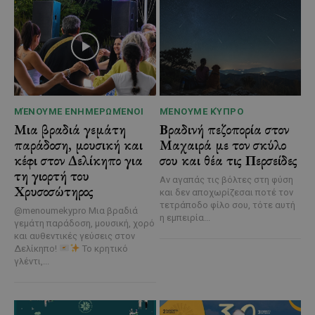
ΜΈΝΟΥΜΕ ΕΝΗΜΕΡΩΜΈΝΟΙ
ΜΈΝΟΥΜΕ ΚΎΠΡΟ
Μια βραδιά γεμάτη
Βραδινή πεζοπορία στον
παράδοση, μουσική και
Μαχαιρά με τον σκύλο
κέφι στον Δελίκηπο για
σου και θέα τις Περσείδες
τη γιορτή του
Αν αγαπάς τις βόλτες στη φύση
Χρυσοσώτηρος
και δεν αποχωρίζεσαι ποτέ τον
τετράποδο φίλο σου, τότε αυτή
@menoumekypro Μια βραδιά
η εμπειρία...
γεμάτη παράδοση, μουσική, χορό
και αυθεντικές γεύσεις στον
Δελίκηπο!
Το κρητικό
γλέντι,...