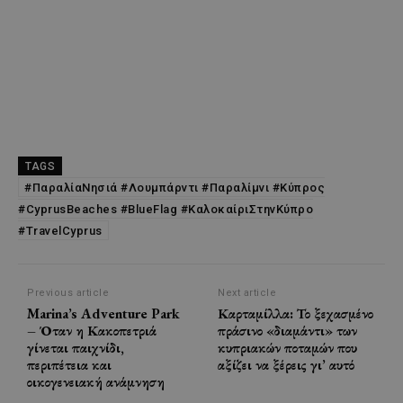
TAGS
#ΠαραλίαΝησιά #Λουμπάρντι #Παραλίμνι #Κύπρος
#CyprusBeaches #BlueFlag #ΚαλοκαίριΣτηνΚύπρο
#TravelCyprus
Previous article
Next article
Marina’s Adventure Park
Καρταμίλλα: Το ξεχασμένο
– Όταν η Κακοπετριά
πράσινο «διαμάντι» των
γίνεται παιχνίδι,
κυπριακών ποταμών που
περιπέτεια και
αξίζει να ξέρεις γι’ αυτό
οικογενειακή ανάμνηση