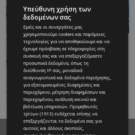
Υπεύθυνη χρήση των
δεδομένων σας
Εμείς και οι συνεργάτες μας
χρησιμοποιούμε cookies και παρόμοιες
ΜΈΝΟΥΜΕ ΕΝΗΜΕΡΩΜΈΝΟΙ
ΜΈΝΟΥΜΕ ΕΝΗΜΕΡΩΜΈΝΟΙ
τεχνολογίες για να αποθηκεύουμε και να
Η Mercedes-Benz
Ο τουρισμός ως εθνική
έχουμε πρόσβαση σε πληροφορίες στη
γιορτάζει έναν αιώνα
υπόθεση
συσκευή σας και να επεξεργαζόμαστε
ιστορίας και κοιτάζει
προσωπικά δεδομένα, όπως τη
Του Γιάννου Πανταζή* Είναι κοινή
προς το μέλλον
πεποίθηση ότι ο τουρισμός
διεύθυνση IP σας, μοναδικά
αποτελεί μία από τις
Λίγες αυτοκινητοβιομηχανίες
αναγνωριστικά και δεδομένα περιήγησης,
σημαντικότερες βιομηχανίες της
μπορούν να ισχυριστούν ότι το
για εξατομικευμένες διαφημίσεις και
Κύπρου και διαχρονικά...
όνομά τους έγινε συνώνυμο της
περιεχόμενο, μέτρηση διαφημίσεων και
ίδιας της ιστορίας του
αυτοκινήτου. Η...
περιεχομένου, ανάλυση κοινού και
βελτίωση υπηρεσιών.
Προμηθευτές
τρίτων (1913)
ενδέχεται επίσης να
επεξεργάζονται τα δεδομένα σας για
αυτούς και άλλους σκοπούς,