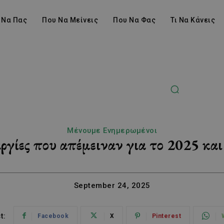
 Να Πας
Που Να Μείνεις
Που Να Φας
Τι Να Κάνεις
Μένουμε Ενημερωμένοι
ργίες που απέμειναν για το 2025 κα
September 24, 2025
t:
Facebook
X
Pinterest