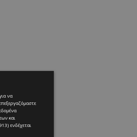
για να
 επεξεργαζόμαστε
δεδομένα
εων και
913)
ενδέχεται