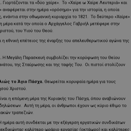
ή.
Γιορτάζονται τα «δύο χαίρε». Το «Χαίρε ω Χαίρε Λευτεριά» και
 αναφέρεται στην ημέρα «ορόσημο» για την ιστορία, η οποία
, ενάντια στην οθωμανική κυριαρχία το 1821. Το δεύτερο «Χαίρε»
η μέρα κατά την οποία ο Αρχάγγελος Γαβριήλ μετέφερε στην
ριστού, του Υιού του Θεού.
ι η εθνική επέτειος της έναρξης του απελευθερωτικού αγώνα της
.
Η Μεγάλη Παρασκευή συμβολίζει την κορύφωση του Θείου
νάτου, της Σταύρωσης και της ταφής Του. Οι πιστοί στολίζουν
λλιώς το Άγιο Πάσχα.
Θεωρείται κορυφαία ημέρα για τους
ησού Χριστού.
ίναι η επόμενη μέρα της Κυριακής του Πάσχα, όπου αναβιώνουν
ηλώσεων. Αυτή τη μέρα, οι άνθρωποι έχουν ως κύριο έθιμο το
ιακών τραπεζιών.
 Η ημέρα αυτή συνδέεται με την εξέγερση εργατικών συνδικάτων
διεκδικώντας καλύτερο ωράριο εργασίας (οκτάωρο) και καλύτερες