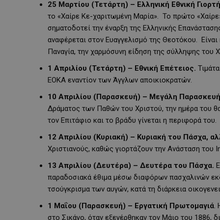
25 Μαρτίου (Τετάρτη) – Ελληνική Εθνική Γιορτ
το «Χαίρε Κε-χαριτωμένη Μαρία». Το πρώτο «Χαίρε»
σηματοδοτεί την έναρξη της Ελληνικής Επανάστασης
αναφέρεται στον Ευαγγελισμό της Θεοτόκου. Είναι 
Παναγία, την χαρμόσυνη είδηση της σύλληψης του Χ
1 Απριλίου (Τετάρτη) – Εθνική Επέτειος.
Τιμάτα
ΕΟΚΑ εναντίον των Άγγλων αποικιοκρατών.
10 Απριλίου (Παρασκευή) – Μεγάλη Παρασκευή
Δράματος των Παθών του Χριστού, την ημέρα του θα
τον Επιτάφιο και το βράδυ γίνεται η περιφορά του.
12 Απριλίου (Κυριακή) – Κυριακή του Πάσχα, α
Χριστιανούς, καθώς γιορτάζουν την Ανάσταση του Ι
13 Απριλίου (Δευτέρα) – Δευτέρα του Πάσχα.
Ε
παραδοσιακά έθιμα μέσω διαφόρων πασχαλινών εκδ
τσούγκρισμα των αυγών, κατά τη διάρκεια οικογενε
1 Μαΐου (Παρασκευή) – Εργατική Πρωτομαγιά
.
στο Σικάγο, όταν εξεγέρθηκαν τον Μάιο του 1886, 