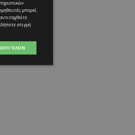
τηριστικών
ομηθευτές μπορεί
 αντιταχθείτε
αδήποτε στιγμή
ΟΧΉ ΌΛΩΝ