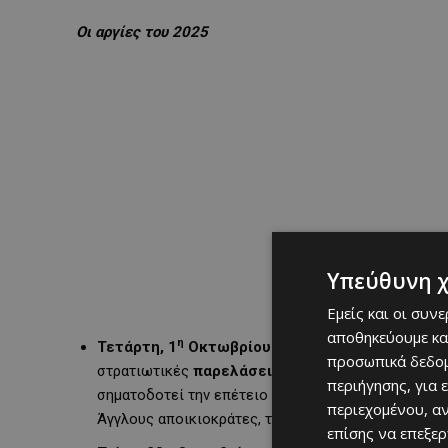
Οι αργίες του 2025
Υπεύθυνη 
Εμείς και οι συν
αποθηκεύουμε κα
η
Τετάρτη, 1
Οκτωβρίου – Επέτειος Ανακήρυξης
προσωπικά δεδομ
στρατιωτικές
παρελάσεις σε διάφορες περιοχέ
περιήγησης, για 
σηματοδοτεί την επέτειο της ανακήρυξης της Ανεξα
περιεχομένου, α
Άγγλους αποικιοκράτες, την περίοδο 1955-1959.
επίσης να επεξε