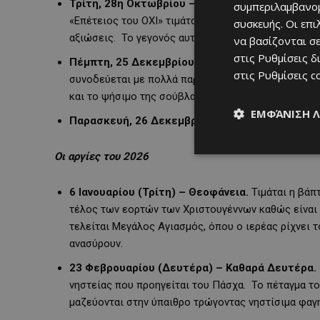
Τρίτη, 28η Οκτωβρίου – «Εθνική Επέτειος του 
συμπεριλαμβανομ
«Επέτειος του ΟΧΙ» τιμάται στην Ελλάδα και στην 
συσκευής. Οι επ
αξιώσεις. Το γεγονός αυτό, σηματοδότησε την ένα
να βασίζονται σε
στις
Ρυθμίσεις δ
Πέμπτη, 25 Δεκεμβρίου – Χριστούγεννα.
Γιορτά
στις
Ρυθμίσεις c
συνοδεύεται με πολλά παραδοσιακά έθιμα, όπως είν
και το ψήσιμο της σούβλας στο χριστουγεννιάτικο 
ΕΜΦΆΝΙΣΗ 
Παρασκευή, 26 Δεκεμβρίου – Επόμενη Χριστου
Οι αργίες του 2026
6 Ιανουαρίου (Τρίτη) – Θεοφάνεια.
Τιμάται η βάπ
τέλος των εορτών των Χριστουγέννων καθώς είναι η
τελείται Μεγάλος Αγιασμός, όπου ο ιερέας ρίχνει τ
ανασύρουν.
23 Φεβρουαρίου (Δευτέρα) – Καθαρά Δευτέρα.
νηστείας που προηγείται του Πάσχα. Το πέταγμα το
μαζεύονται στην ύπαιθρο τρώγοντας νηστίσιμα φαγ