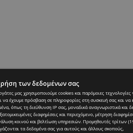
χρήση των δεδομένων σας
εργάτες μας χρησιμοποιούμε cookies και παρόμοιες τεχνολογίες 
ι να έχουμε πρόσβαση σε πληροφορίες στη συσκευή σας και να
 της Κυπριακής Ανεξαρτησίας.
Η μέρα αυτή γιορτάζεται με
ένα, όπως τη διεύθυνση IP σας, μοναδικά αναγνωριστικά και 
η
ς
του νησιού μας. Η 1
Οκτωβρίου από το 1960 και μετά
εξατομικευμένες διαφημίσεις και περιεχόμενο, μέτρηση διαφημίσ
ρτησίας της Κύπρου, ύστερα από τον αγώνα ενάντια στους
νάλυση κοινού και βελτίωση υπηρεσιών.
Προμηθευτές τρίτων (1
ργάζονται τα δεδομένα σας για αυτούς και άλλους σκοπούς,