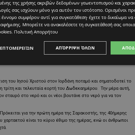
ΟΧΙ»
. Γιορτάζεται τόσο στην Ελλάδα όσο και στην Κύπρο. Η
ένης της χρήσης ακριβών δεδομένων γεωεντοπισμού και χαρακ
Κύπρο μνημονεύοντας την άρνηση της Ελλάδος στις ιταλικές
ιλογές σας ισχύουν μόνο για αυτόν τον ιστότοπο. Ορισμένοι πρ
ρξη του Ελληνοϊταλικού Πολέμου.
 έννομο συμφέρον αντί για συγκατάθεση· έχετε το δικαίωμα να
ιαφήμισης
. Μπορείτε να ανακαλέσετε τη συγκατάθεσή σας οποι
ζεται η γέννηση του Ιησού Χριστού. Πρόκειται για μία γιορτή που
ookies
.
Πολιτική Απορρήτου
αι τα κάλαντα, τα χειροποίητα μελομακάρονα, οι κουραμπιέδες
τραπέζι.
ΛΕΠΤΟΜΕΡΕΙΏΝ
ΑΠΌΡΡΙΨΗ ΌΛΩΝ
ΑΠΟΔ
γέννων.
τιση του Ιησού Χριστού στον Ιορδάνη ποταμό και σηματοδοτεί το
 τρίτη και τελευταία εορτή του Δωδεκαημέρου. Την μέρα αυτή,
ον σταυρό στο νερό και οι νέοι βουτάνε στο νερό για να τον
Πρόκειται για την πρώτη ημέρα της Σαρακοστής, της 40ήμερης
υ χαρταετού είναι το κύριο έθιμο της ημέρας, ενώ οι άνθρωποι
ητά.