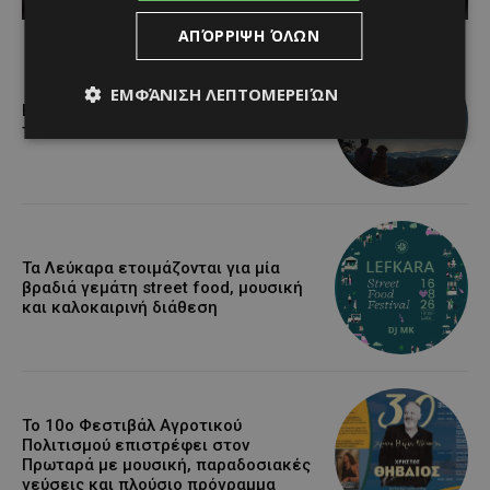
ΑΠΌΡΡΙΨΗ ΌΛΩΝ
ΕΜΦΆΝΙΣΗ ΛΕΠΤΟΜΕΡΕΙΏΝ
Βραδινή πεζοπορία στον Μαχαιρά με
τον σκύλο σου και θέα τις Περσείδες
Τα Λεύκαρα ετοιμάζονται για μία
βραδιά γεμάτη street food, μουσική
και καλοκαιρινή διάθεση
Το 10ο Φεστιβάλ Αγροτικού
Πολιτισμού επιστρέφει στον
Πρωταρά με μουσική, παραδοσιακές
γεύσεις και πλούσιο πρόγραμμα