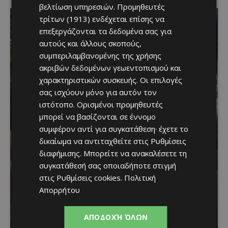
βελτίωση υπηρεσιών.
Προμηθευτές
τρίτων (1913)
ενδέχεται επίσης να
επεξεργάζονται τα δεδομένα σας για
αυτούς και άλλους σκοπούς,
συμπεριλαμβανομένης της χρήσης
ακριβών δεδομένων γεωεντοπισμού και
χαρακτηριστικών συσκευής. Οι επιλογές
σας ισχύουν μόνο για αυτόν τον
ιστότοπο. Ορισμένοι προμηθευτές
μπορεί να βασίζονται σε έννομο
Μια βραδιά γεμάτη
συμφέρον αντί για συγκατάθεση· έχετε το
δικαίωμα να αντιταχθείτε στις
Ρυθμίσεις
παράδοση, μουσική και
διαφήμισης
. Μπορείτε να ανακαλέσετε τη
κέφι στον Δελίκηπο για
συγκατάθεσή σας οποιαδήποτε στιγμή
στις
Ρυθμίσεις cookies
.
Πολιτική
τη γιορτή του
Απορρήτου
Χρυσοσώτηρος
ΑΠΟΔΟΧΉ ΌΛΩΝ
Κατερίνα Χριστοφή
-
August 7, 2026