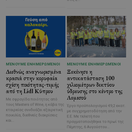
ΜΈΝΟΥΜΕ ΕΝΗΜΕΡΩΜΈΝΟΙ
ΜΈΝΟΥΜΕ ΕΝΗΜΕΡΩΜΈΝΟΙ
Διεθνώς αναγνωρισμένα
Ξεκίνησε η
κρασιά στην κορυφαία
αντικατάσταση 100
σχέση ποιότητας-τιμής
χιλιομέτρων δικτύου
από τη Lidl Κύπρου
ύδρευσης στο κέντρο της
Λεμεσού
Με σφραγίδα ποιότητας από
τους Masters of Wine, η κάβα της
Έργο προϋπολογισμού €9,2 εκατ.
εταιρείας συνδυάζει εξαιρετική
με συγχρηματοδότηση από την
ποικιλία, διεθνείς διακρίσεις
Ε.Ε. Με τελετή που
και...
πραγματοποιήθηκε το πρωί της
Πέμπτης, 6 Αυγούστου...