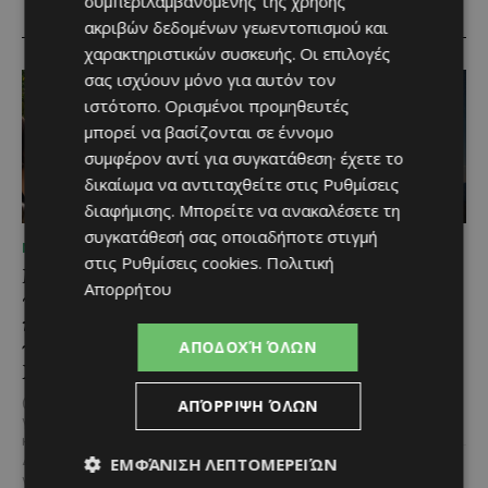
συμπεριλαμβανομένης της χρήσης
RELATED ARTICLES
ακριβών δεδομένων γεωεντοπισμού και
χαρακτηριστικών συσκευής. Οι επιλογές
σας ισχύουν μόνο για αυτόν τον
ιστότοπο. Ορισμένοι προμηθευτές
μπορεί να βασίζονται σε έννομο
συμφέρον αντί για συγκατάθεση· έχετε το
δικαίωμα να αντιταχθείτε στις
Ρυθμίσεις
διαφήμισης
. Μπορείτε να ανακαλέσετε τη
συγκατάθεσή σας οποιαδήποτε στιγμή
ΜΈΝΟΥΜΕ ΕΝΗΜΕΡΩΜΈΝΟΙ
ΜΈΝΟΥΜΕ ΚΎΠΡΟ
στις
Ρυθμίσεις cookies
.
Πολιτική
Μια βραδιά γεμάτη
Βραδινή πεζοπορία στον
Απορρήτου
παράδοση, μουσική και
Μαχαιρά με τον σκύλο
κέφι στον Δελίκηπο για
σου και θέα τις Περσείδες
τη γιορτή του
ΑΠΟΔΟΧΉ ΌΛΩΝ
Αν αγαπάς τις βόλτες στη φύση
Χρυσοσώτηρος
και δεν αποχωρίζεσαι ποτέ τον
τετράποδο φίλο σου, τότε αυτή
@menoumekypro Μια βραδιά
ΑΠΌΡΡΙΨΗ ΌΛΩΝ
η εμπειρία...
γεμάτη παράδοση, μουσική, χορό
και αυθεντικές γεύσεις στον
Δελίκηπο!
Το κρητικό
ΕΜΦΆΝΙΣΗ ΛΕΠΤΟΜΕΡΕΙΏΝ
γλέντι,...