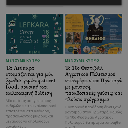
ΜΈΝΟΥΜΕ ΚΎΠΡΟ
ΜΈΝΟΥΜΕ ΚΎΠΡΟ
Τα Λεύκαρα
Το 10ο Φεστιβάλ
ετοιμάζονται για μία
Αγροτικού Πολιτισμού
βραδιά γεμάτη street
επιστρέφει στον Πρωταρά
food, μουσική και
με μουσική,
καλοκαιρινή διάθεση
παραδοσιακές γεύσεις και
πλούσιο πρόγραμμα
Μία από τις πιο γευστικές
εκδηλώσεις του καλοκαιριού
Η κυπριακή παράδοση δίνει ξανά
επιστρέφει στα Λεύκαρα,
ραντεβού στον Πρωταρά, καθώς
προσκαλώντας μικρούς και
το 10ο Φεστιβάλ Αγροτικού
μεγάλους να απολαύσουν
Πολιτισμού θα πραγματοποιηθεί
μοναδικές...
στις 2...