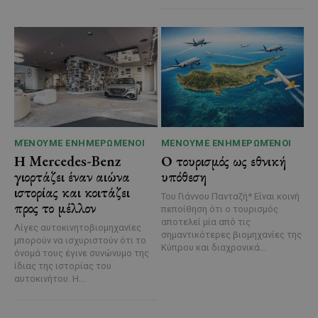
ΜΈΝΟΥΜΕ ΕΝΗΜΕΡΩΜΈΝΟΙ
ΜΈΝΟΥΜΕ ΕΝΗΜΕΡΩΜΈΝΟΙ
Η Mercedes-Benz
Ο τουρισμός ως εθνική
γιορτάζει έναν αιώνα
υπόθεση
ιστορίας και κοιτάζει
Του Γιάννου Πανταζή* Είναι κοινή
προς το μέλλον
πεποίθηση ότι ο τουρισμός
αποτελεί μία από τις
Λίγες αυτοκινητοβιομηχανίες
σημαντικότερες βιομηχανίες της
μπορούν να ισχυριστούν ότι το
Κύπρου και διαχρονικά...
όνομά τους έγινε συνώνυμο της
ίδιας της ιστορίας του
αυτοκινήτου. Η...