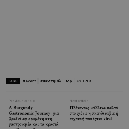
#event
#Φεστιβάλ
top
ΚΥΠΡΟΣ
TAGS
Previous article
Next article
A Burgundy
Πλένοντας μάλλινα παλτό
Gastronomic Journey: μια
στο χιόνι: η σκανδιναβική
βραδιά αφιερωμένη στη
τεχνική που έγινε viral
γαστρονομία και τα κρασιά