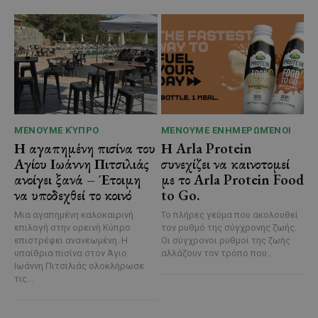
ΜΈΝΟΥΜΕ ΚΎΠΡΟ
ΜΈΝΟΥΜΕ ΕΝΗΜΕΡΩΜΈΝΟΙ
Η αγαπημένη πισίνα του
Η Arla Protein
Αγίου Ιωάννη Πιτσιλιάς
συνεχίζει να καινοτομεί
ανοίγει ξανά – Έτοιμη
με το Arla Protein Food
να υποδεχθεί το κοινό
to Go.
Μια αγαπημένη καλοκαιρινή
Το πλήρες γεύμα που ακολουθεί
επιλογή στην ορεινή Κύπρο
τον ρυθμό της σύγχρονης ζωής.
επιστρέφει ανανεωμένη. Η
Οι σύγχρονοι ρυθμοί της ζωής
υπαίθρια πισίνα στον Άγιο
αλλάζουν τον τρόπο που...
Ιωάννη Πιτσιλιάς ολοκλήρωσε
τις...