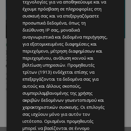
τεχνολογίες για να αποθηκεύουμε και να
έχουμε πρόσβαση σε πληροφορίες στη
συσκευή σας και να επεξεργαζόμαστε
προσωπικά δεδομένα, όπως τη
διεύθυνση IP σας, μοναδικά
αναγνωριστικά και δεδομένα περιήγησης,
για εξατομικευμένες διαφημίσεις και
ΜΈΝΟΥΜΕ ΚΎΠΡΟ
ΜΈΝΟΥΜΕ ΚΎΠΡΟ
περιεχόμενο, μέτρηση διαφημίσεων και
Βραδινή πεζοπορία στον
Τα Λεύκαρα
περιεχομένου, ανάλυση κοινού και
Μαχαιρά με τον σκύλο
ετοιμάζονται για μία
σου και θέα τις Περσείδες
βραδιά γεμάτη street
βελτίωση υπηρεσιών.
Προμηθευτές
food, μουσική και
τρίτων (1913)
ενδέχεται επίσης να
Αν αγαπάς τις βόλτες στη φύση
καλοκαιρινή διάθεση
επεξεργάζονται τα δεδομένα σας για
και δεν αποχωρίζεσαι ποτέ τον
τετράποδο φίλο σου, τότε αυτή
αυτούς και άλλους σκοπούς,
Μία από τις πιο γευστικές
η εμπειρία...
εκδηλώσεις του καλοκαιριού
συμπεριλαμβανομένης της χρήσης
επιστρέφει στα Λεύκαρα,
ακριβών δεδομένων γεωεντοπισμού και
προσκαλώντας μικρούς και
χαρακτηριστικών συσκευής. Οι επιλογές
μεγάλους να απολαύσουν
μοναδικές...
σας ισχύουν μόνο για αυτόν τον
ιστότοπο. Ορισμένοι προμηθευτές
μπορεί να βασίζονται σε έννομο