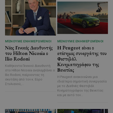
ΜΈΝΟΥΜΕ ΕΝΗΜΕΡΩΜΈΝΟΙ
ΜΈΝΟΥΜΕ ΕΝΗΜΕΡΩΜΈΝΟΙ
Νέος Γενικός Διευθυντής
Η Peugeot είναι ο
του Hilton Nicosia ο
επίσημος συνεργάτης του
Ilio Rodoni
Φεστιβάλ
Κινηματογράφου της
Καθήκοντα Γενικού Διευθυντή
Βενετίας
στο Hilton Nicosia αναλαμβάνει ο
Ilio Rodoni, παίρνοντας τη
Η Peugeot ανακοινώνει μια
σκυτάλη από τον κ. Εύρο
ιδιαίτερα σημαντική συνεργασία
Στυλιανού,...
με το Διεθνές Φεστιβάλ
Κινηματογράφου της Βενετίας
και με αυτό τον...