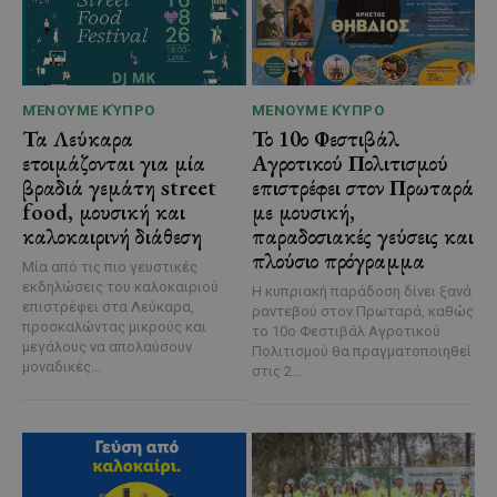
ΜΈΝΟΥΜΕ ΚΎΠΡΟ
ΜΈΝΟΥΜΕ ΚΎΠΡΟ
Τα Λεύκαρα
Το 10ο Φεστιβάλ
ετοιμάζονται για μία
Αγροτικού Πολιτισμού
βραδιά γεμάτη street
επιστρέφει στον Πρωταρά
food, μουσική και
με μουσική,
καλοκαιρινή διάθεση
παραδοσιακές γεύσεις και
πλούσιο πρόγραμμα
Μία από τις πιο γευστικές
εκδηλώσεις του καλοκαιριού
Η κυπριακή παράδοση δίνει ξανά
επιστρέφει στα Λεύκαρα,
ραντεβού στον Πρωταρά, καθώς
προσκαλώντας μικρούς και
το 10ο Φεστιβάλ Αγροτικού
μεγάλους να απολαύσουν
Πολιτισμού θα πραγματοποιηθεί
μοναδικές...
στις 2...