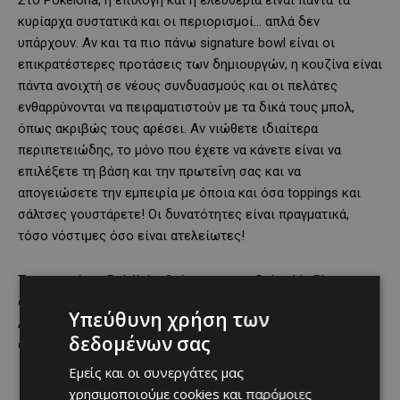
Στο Pokéloha, η επιλογή και η ελευθερία είναι πάντα τα
κυρίαρχα συστατικά και οι περιορισμοί… απλά δεν
υπάρχουν. Αν και τα πιο πάνω signature bowl είναι οι
επικρατέστερες προτάσεις των δημιουργών, η κουζίνα είναι
πάντα ανοιχτή σε νέους συνδυασμούς και οι πελάτες
ενθαρρύνονται να πειραματιστούν με τα δικά τους μπολ,
όπως ακριβώς τους αρέσει. Αν νιώθετε ιδιαίτερα
περιπετειώδης, το μόνο που έχετε να κάνετε είναι να
επιλέξετε τη βάση και την πρωτεΐνη σας και να
απογειώσετε την εμπειρία με όποια και όσα toppings και
σάλτσες γουστάρετε! Οι δυνατότητες είναι πραγματικά,
τόσο νόστιμες όσο είναι ατελείωτες!
Το εστιατόριο Pokéloha βρίσκεται στο Columbia Plaza, στην
οδό Αγ. Ανδρέου στη Λεμεσό.
Υπεύθυνη χρήση των
Δείτε το ολοκληρωμένο μενού και μάθετε περισσότερα
δεδομένων σας
στο
poke-loha.com
.
Εμείς και οι συνεργάτες μας
χρησιμοποιούμε cookies και παρόμοιες