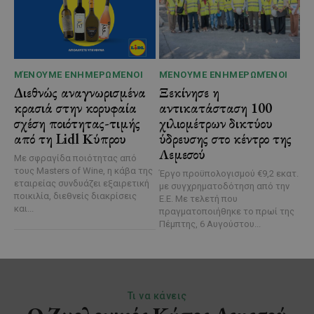
ΜΈΝΟΥΜΕ ΕΝΗΜΕΡΩΜΈΝΟΙ
ΜΈΝΟΥΜΕ ΕΝΗΜΕΡΩΜΈΝΟΙ
Διεθνώς αναγνωρισμένα
Ξεκίνησε η
κρασιά στην κορυφαία
αντικατάσταση 100
σχέση ποιότητας-τιμής
χιλιομέτρων δικτύου
από τη Lidl Κύπρου
ύδρευσης στο κέντρο της
Λεμεσού
Με σφραγίδα ποιότητας από
τους Masters of Wine, η κάβα της
Έργο προϋπολογισμού €9,2 εκατ.
εταιρείας συνδυάζει εξαιρετική
με συγχρηματοδότηση από την
ποικιλία, διεθνείς διακρίσεις
Ε.Ε. Με τελετή που
και...
πραγματοποιήθηκε το πρωί της
Πέμπτης, 6 Αυγούστου...