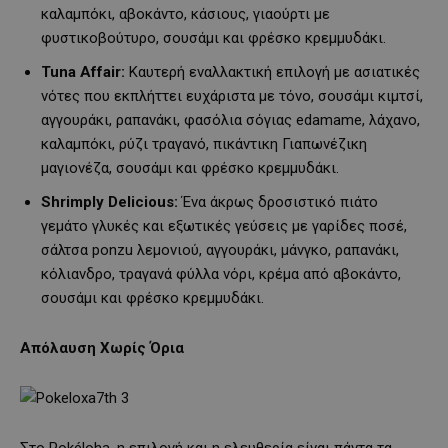
καλαμπόκι, αβοκάντο, κάσιους, γιαούρτι με
φυστικοβούτυρο, σουσάμι και φρέσκο κρεμμυδάκι.
Tuna
Affair
:
Καυτερή εναλλακτική επιλογή με ασιατικές
νότες που εκπλήττει ευχάριστα με τόνο, σουσάμι κιμτσί,
αγγουράκι, ραπανάκι, φασόλια σόγιας edamame, λάχανο,
καλαμπόκι, ρύζι τραγανό, πικάντικη Γιαπωνέζικη
μαγιονέζα, σουσάμι και φρέσκο κρεμμυδάκι.
Shrimply
Delicious
:
Ένα άκρως δροσιστικό πιάτο
γεμάτο γλυκές και εξωτικές γεύσεις με γαρίδες ποσέ,
σάλτσα ponzu λεμονιού, αγγουράκι, μάνγκο, ραπανάκι,
κόλιανδρο, τραγανά φύλλα νόρι, κρέμα από αβοκάντο,
σουσάμι και φρέσκο κρεμμυδάκι.
Απόλαυση Χωρίς Όρια