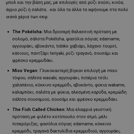
μπολ και την βάση μας, με επιλογές από ρύζι σούσι, κινόα,
άγριο ρύζι ή σαλάτα… και όλα τα άλλα τα αφήνουμε στα πολύ
ικανά χέρια των σεφ.
The
Pok
é
loha
:
Μια δροσερή θαλασσινή πρόταση με
σολομό, σάλστα Pokéloha, φασόλια σόγιας edamame,
αγγουράκι, αβοκάντο, tobiko χαβιάρι, λάχανο τουρσί,
κάσιους, παντζάρι teriyaki, ρύζι τραγανό, σουσάμι και
φρέσκο κρεμμυδάκι.
Miso
Vegan
:
Γλυκοκαυτερή βίγκαν επιλογή με miso
τόφου, σάλτσα wasabi, αγγουράκι, πιπέρια τσίλι
χαλαπένιο, κόκκινο κρεμμύδι, αβοκάντο, φύκια wakame,
καλαμπόκι, σαλάτα με φύκια, αλεσμένη καρύδα, κρεμώδη
σάλτσα σουσαμιού, σουσάμι και φρέσκο κρεμμυδάκι.
The
Fish
Called
Chicken
:
Μια ελαφριά γευστική
πρόταση με φιλέτο κοτόπουλο στον ατμό, μέλι
πιπερόριζας, φασόλια σόγιας edamame, κόκκινο
κρεμμύδι, τραγανά δακτυλίδια κρεμμυδιού, αγγουράκι,