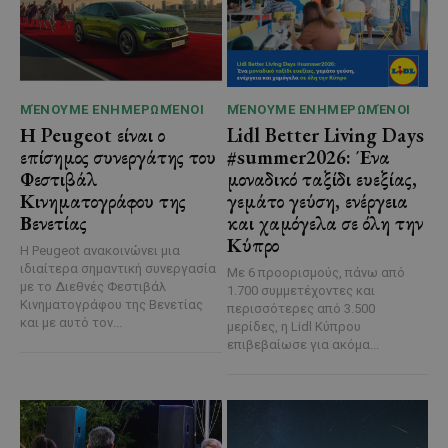
ΜΈΝΟΥΜΕ ΕΝΗΜΕΡΩΜΈΝΟΙ
ΜΈΝΟΥΜΕ ΕΝΗΜΕΡΩΜΈΝΟΙ
Η Peugeot είναι ο
Lidl Better Living Days
επίσημος συνεργάτης του
#summer2026: Ένα
Φεστιβάλ
μοναδικό ταξίδι ευεξίας,
Κινηματογράφου της
γεμάτο γεύση, ενέργεια
Βενετίας
και χαμόγελα σε όλη την
Κύπρο
Η Peugeot ανακοινώνει μια
ιδιαίτερα σημαντική συνεργασία
Με 6 προορισμούς, πάνω από
με το Διεθνές Φεστιβάλ
1.700 συμμετέχοντες και
Κινηματογράφου της Βενετίας
περισσότερες από 3.500
και με αυτό τον...
μερίδες, η Lidl Κύπρου
επιβεβαίωσε για ακόμα...