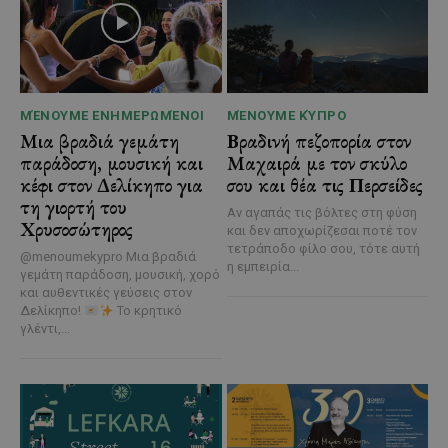
ΜΈΝΟΥΜΕ ΕΝΗΜΕΡΩΜΈΝΟΙ
ΜΈΝΟΥΜΕ ΚΎΠΡΟ
Μια βραδιά γεμάτη
Βραδινή πεζοπορία στον
παράδοση, μουσική και
Μαχαιρά με τον σκύλο
κέφι στον Δελίκηπο για
σου και θέα τις Περσείδες
τη γιορτή του
Αν αγαπάς τις βόλτες στη φύση
Χρυσοσώτηρος
και δεν αποχωρίζεσαι ποτέ τον
τετράποδο φίλο σου, τότε αυτή
@menoumekypro Μια βραδιά
η εμπειρία...
γεμάτη παράδοση, μουσική, χορό
και αυθεντικές γεύσεις στον
Δελίκηπο!
Το κρητικό
γλέντι,...