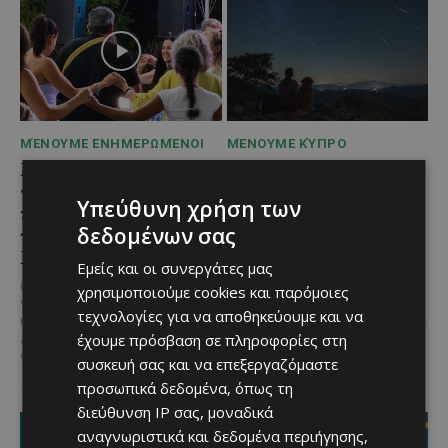
ΜΈΝΟΥΜΕ ΕΝΗΜΕΡΩΜΈΝΟΙ
ΜΈΝΟΥΜΕ ΚΎΠΡΟ
Μια βραδιά γεμάτη
Βραδινή πεζοπορία στον
παράδοση, μουσική και
Μαχαιρά με τον σκύλο
Υπεύθυνη χρήση των
κέφι στον Δελίκηπο για
σου και θέα τις Περσείδες
δεδομένων σας
τη γιορτή του
Αν αγαπάς τις βόλτες στη φύση
Χρυσοσώτηρος
και δεν αποχωρίζεσαι ποτέ τον
Εμείς και οι συνεργάτες μας
τετράποδο φίλο σου, τότε αυτή
@menoumekypro Μια βραδιά
χρησιμοποιούμε cookies και παρόμοιες
η εμπειρία...
γεμάτη παράδοση, μουσική, χορό
τεχνολογίες για να αποθηκεύουμε και να
και αυθεντικές γεύσεις στον
έχουμε πρόσβαση σε πληροφορίες στη
Δελίκηπο!
Το κρητικό
γλέντι,...
συσκευή σας και να επεξεργαζόμαστε
προσωπικά δεδομένα, όπως τη
διεύθυνση IP σας, μοναδικά
αναγνωριστικά και δεδομένα περιήγησης,