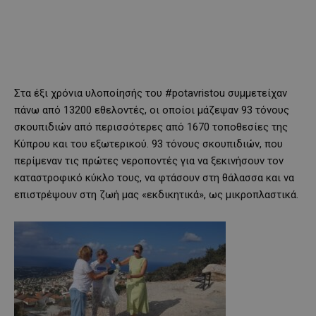
Στα έξι χρόνια υλοποίησής του #potavristou συμμετείχαν
πάνω από 13200 εθελοντές, οι οποίοι μάζεψαν 93 τόνους
σκουπιδιών από περισσότερες από 1670 τοποθεσίες της
Κύπρου και του εξωτερικού. 93 τόνους σκουπιδιών, που
περίμεναν τις πρώτες νεροποντές για να ξεκινήσουν τον
καταστροφικό κύκλο τους, να φτάσουν στη θάλασσα και να
επιστρέψουν στη ζωή μας «εκδικητικά», ως μικροπλαστικά.