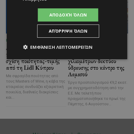
ΑΠΟΔΟΧΉ ΌΛΩΝ
ΑΠΌΡΡΙΨΗ ΌΛΩΝ
ΜΈΝΟΥΜΕ ΕΝΗΜΕΡΩΜΈΝΟΙ
ΜΈΝΟΥΜΕ ΕΝΗΜΕΡΩΜΈΝΟΙ
ΕΜΦΆΝΙΣΗ ΛΕΠΤΟΜΕΡΕΙΏΝ
Διεθνώς αναγνωρισμένα
Ξεκίνησε η
κρασιά στην κορυφαία
αντικατάσταση 100
σχέση ποιότητας-τιμής
χιλιομέτρων δικτύου
από τη Lidl Κύπρου
ύδρευσης στο κέντρο της
Λεμεσού
Με σφραγίδα ποιότητας από
τους Masters of Wine, η κάβα της
Έργο προϋπολογισμού €9,2 εκατ.
εταιρείας συνδυάζει εξαιρετική
με συγχρηματοδότηση από την
ποικιλία, διεθνείς διακρίσεις
Ε.Ε. Με τελετή που
και...
πραγματοποιήθηκε το πρωί της
Πέμπτης, 6 Αυγούστου...