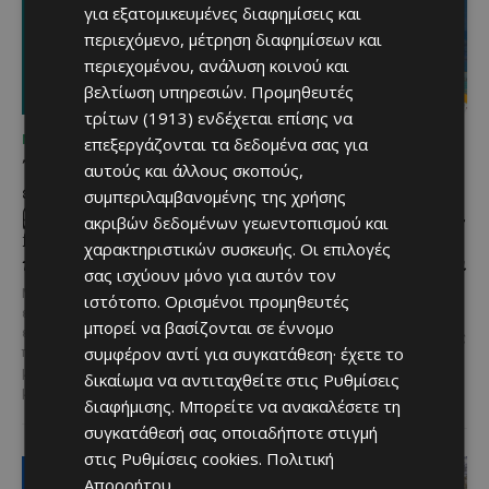
για εξατομικευμένες διαφημίσεις και
περιεχόμενο, μέτρηση διαφημίσεων και
περιεχομένου, ανάλυση κοινού και
βελτίωση υπηρεσιών.
Προμηθευτές
τρίτων (1913)
ενδέχεται επίσης να
ΜΈΝΟΥΜΕ ΚΎΠΡΟ
ΜΈΝΟΥΜΕ ΚΎΠΡΟ
επεξεργάζονται τα δεδομένα σας για
Τα Λεύκαρα
Το 10ο Φεστιβάλ
αυτούς και άλλους σκοπούς,
ετοιμάζονται για μία
Αγροτικού Πολιτισμού
συμπεριλαμβανομένης της χρήσης
βραδιά γεμάτη street
επιστρέφει στον Πρωταρά
ακριβών δεδομένων γεωεντοπισμού και
food, μουσική και
με μουσική,
χαρακτηριστικών συσκευής. Οι επιλογές
καλοκαιρινή διάθεση
παραδοσιακές γεύσεις και
σας ισχύουν μόνο για αυτόν τον
πλούσιο πρόγραμμα
Μία από τις πιο γευστικές
ιστότοπο. Ορισμένοι προμηθευτές
εκδηλώσεις του καλοκαιριού
Η κυπριακή παράδοση δίνει ξανά
μπορεί να βασίζονται σε έννομο
επιστρέφει στα Λεύκαρα,
ραντεβού στον Πρωταρά, καθώς
συμφέρον αντί για συγκατάθεση· έχετε το
προσκαλώντας μικρούς και
το 10ο Φεστιβάλ Αγροτικού
μεγάλους να απολαύσουν
Πολιτισμού θα πραγματοποιηθεί
δικαίωμα να αντιταχθείτε στις
Ρυθμίσεις
μοναδικές...
στις 2...
διαφήμισης
. Μπορείτε να ανακαλέσετε τη
συγκατάθεσή σας οποιαδήποτε στιγμή
στις
Ρυθμίσεις cookies
.
Πολιτική
Απορρήτου