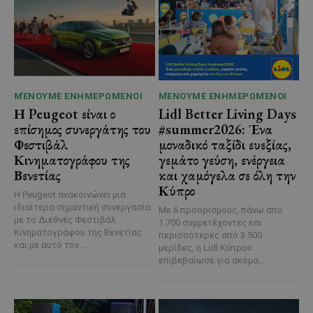
ΜΈΝΟΥΜΕ ΕΝΗΜΕΡΩΜΈΝΟΙ
ΜΈΝΟΥΜΕ ΕΝΗΜΕΡΩΜΈΝΟΙ
Η Peugeot είναι ο
Lidl Better Living Days
επίσημος συνεργάτης του
#summer2026: Ένα
Φεστιβάλ
μοναδικό ταξίδι ευεξίας,
Κινηματογράφου της
γεμάτο γεύση, ενέργεια
Βενετίας
και χαμόγελα σε όλη την
Κύπρο
Η Peugeot ανακοινώνει μια
ιδιαίτερα σημαντική συνεργασία
Με 6 προορισμούς, πάνω από
με το Διεθνές Φεστιβάλ
1.700 συμμετέχοντες και
Κινηματογράφου της Βενετίας
περισσότερες από 3.500
και με αυτό τον...
μερίδες, η Lidl Κύπρου
επιβεβαίωσε για ακόμα...