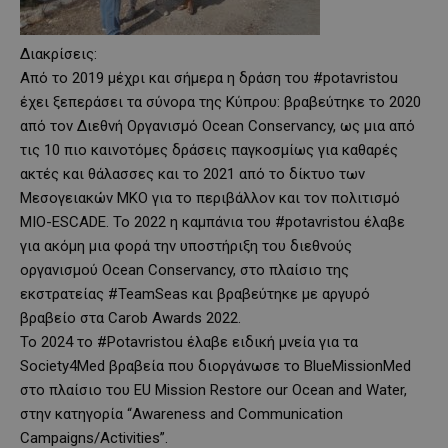
Διακρίσεις:
Από το 2019 μέχρι και σήμερα η δράση του #potavristou
έχει ξεπεράσει τα σύνορα της Κύπρου: βραβεύτηκε το 2020
από τον Διεθνή Οργανισμό Ocean Conservancy, ως μια από
τις 10 πιο καινοτόμες δράσεις παγκοσμίως για καθαρές
ακτές και θάλασσες και το 2021 από το δίκτυο των
Μεσογειακών ΜΚΟ για το περιβάλλον και τον πολιτισμό
MIO-ESCADE. Το 2022 η καμπάνια του #potavristou έλαβε
για ακόμη μια φορά την υποστήριξη του διεθνούς
οργανισμού Ocean Conservancy, στο πλαίσιο της
εκστρατείας #TeamSeas και βραβεύτηκε με αργυρό
βραβείο στα Carob Awards 2022.
To 2024 το #Potavristou έλαβε ειδική μνεία για τα
Society4Med βραβεία που διοργάνωσε το BlueMissionMed
στο πλαίσιο του EU Mission Restore our Ocean and Water,
στην κατηγορία “Awareness and Communication
Campaigns/Activities”.