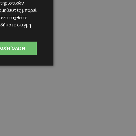
τηριστικών
ομηθευτές μπορεί
 αντιταχθείτε
αδήποτε στιγμή
ΟΧΉ ΌΛΩΝ