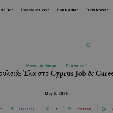
 Να Πας
Που Να Μείνεις
Που Να Φας
Τι Να Κάνεις
Μένουμε Κύπρο
Που να πας
ουλειά; Έλα στο Cyprus Job & Career
May 5, 2026
t:
Facebook
X
Pinterest