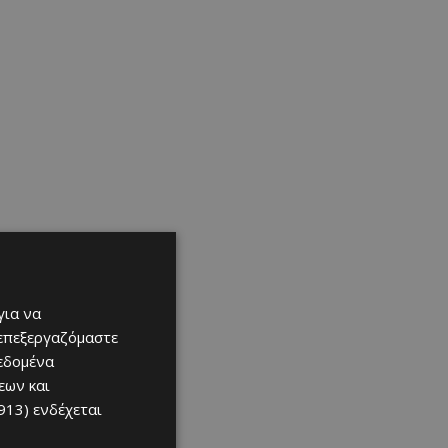
για να
 επεξεργαζόμαστε
δεδομένα
εων και
913)
ενδέχεται