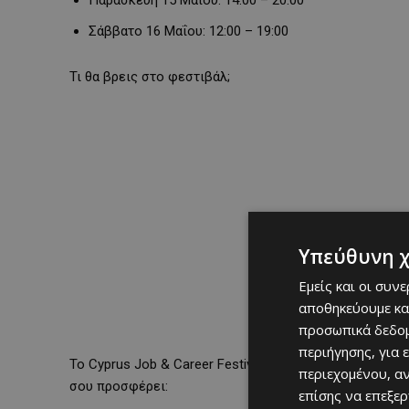
Παρασκευή 15 Μαΐου: 14:00 – 20:00
Σάββατο 16 Μαΐου: 12:00 – 19:00
Τι θα βρεις στο φεστιβάλ;
Υπεύθυνη 
Εμείς και οι συν
αποθηκεύουμε κα
προσωπικά δεδομ
περιήγησης, για 
Το Cyprus Job & Career Festival δεν είναι απλά μια έ
περιεχομένου, α
σου προσφέρει:
επίσης να επεξε