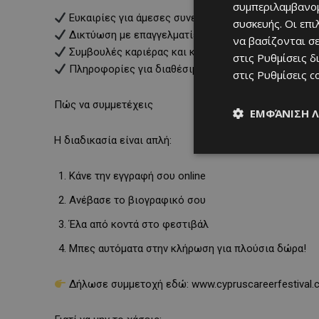
συμπεριλαμβανομ
Ευκαιρίες για άμεσες συνεντεύξεις με εταιρείες
συσκευής. Οι επ
Δικτύωση με επαγγελματίες και recruiters
να βασίζονται σε
Συμβουλές καριέρας και καθοδήγηση
στις
Ρυθμίσεις δ
Πληροφορίες για διαθέσιμες θέσεις εργασίας σε δ
στις
Ρυθμίσεις c
Πώς να συμμετέχεις
ΕΜΦΆΝΙΣΗ 
Η διαδικασία είναι απλή:
Κάνε την εγγραφή σου online
Ανέβασε το βιογραφικό σου
Έλα από κοντά στο φεστιβάλ
Μπες αυτόματα στην κλήρωση για πλούσια δώρα!
Δήλωσε συμμετοχή εδώ: www.cypruscareerfestival