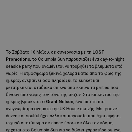
Το Σάββατο 16 Μαΐου, σε συνεργασία με τη
LOST
Promotio
ns
, το Columbia Sun παρουσιάζει ένα day-to-night
seaside party που αναμένεται να τραβήξει τα βλέμματα από
νωρίς. Η ατμόσφαιρα ξεκινά χαλαρά κάτω από το φως της
ημέρας, ανεβαίνει όσο πλησιάζει το sunset και
μετατρέπεται σταδιακά σε ένα από εκείνα τα parties που
δίνουν από νωρίς τον τόνο της σεζόν. Στο επίκεντρο της
ημέρας βρίσκεται ο
Grant Nelson
, ένα από τα πιο
αναγνωρίσιμα ονόματα της UK House σκηνής. Με groove-
driven και soulful ήχο, αλλά και παρουσία που έχει αφήσει
ισχυρό αποτύπωμα σε dance floors σε όλο τον κόσμο,
έρχεται στο Columbia Sun για να δώσει χαρακτήρα σε ένα