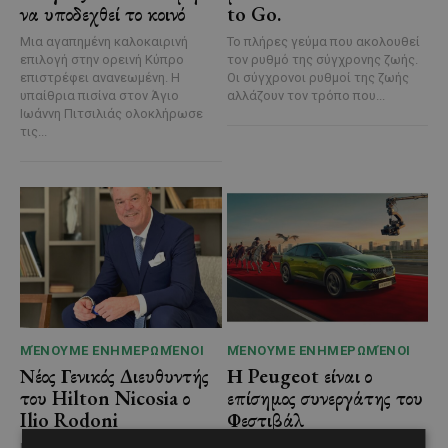
να υποδεχθεί το κοινό
to Go.
Μια αγαπημένη καλοκαιρινή
Το πλήρες γεύμα που ακολουθεί
επιλογή στην ορεινή Κύπρο
τον ρυθμό της σύγχρονης ζωής.
επιστρέφει ανανεωμένη. Η
Οι σύγχρονοι ρυθμοί της ζωής
υπαίθρια πισίνα στον Άγιο
αλλάζουν τον τρόπο που...
Ιωάννη Πιτσιλιάς ολοκλήρωσε
τις...
ΜΈΝΟΥΜΕ ΕΝΗΜΕΡΩΜΈΝΟΙ
ΜΈΝΟΥΜΕ ΕΝΗΜΕΡΩΜΈΝΟΙ
Νέος Γενικός Διευθυντής
Η Peugeot είναι ο
του Hilton Nicosia ο
επίσημος συνεργάτης του
Ilio Rodoni
Φεστιβάλ
Κινηματογράφου της
Καθήκοντα Γενικού Διευθυντή