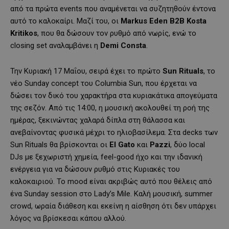
από τα πρώτα events που αναμένεται να συζητηθούν έντονα
αυτό το καλοκαίρι. Μαζί του, οι
Markus Eden B2B Kosta
Kritikos
, που θα δώσουν τον ρυθμό από νωρίς, ενώ το
closing set αναλαμβάνει η
Demi Consta
.
Την Κυριακή 17 Μαΐου, σειρά έχει το πρώτο
Sun Rituals
, το
νέο Sunday concept του Columbia Sun, που έρχεται να
δώσει τον δικό του χαρακτήρα στα κυριακάτικα απογεύματα
της σεζόν. Από τις 14:00, η μουσική ακολουθεί τη ροή της
ημέρας, ξεκινώντας χαλαρά δίπλα στη θάλασσα και
ανεβαίνοντας φυσικά μέχρι το ηλιοβασίλεμα. Στα decks των
Sun Rituals θα βρίσκονται οι
El Gato
και
Pazzi
, δύο local
DJs με ξεχωριστή χημεία, feel-good ήχο και την ιδανική
ενέργεια για να δώσουν ρυθμό στις Κυριακές του
καλοκαιριού. Το mood είναι ακριβώς αυτό που θέλεις από
ένα Sunday session στο Lady’s Mile. Καλή μουσική, summer
crowd, ωραία διάθεση και εκείνη η αίσθηση ότι δεν υπάρχει
λόγος να βρίσκεσαι κάπου αλλού.