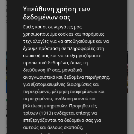
Βενετίας
στο Hilton Nicosia αναλαμβάνει ο
Υπεύθυνη χρήση των
Ilio Rodoni, παίρνοντας τη
Η Peugeot ανακοινώνει μια
δεδομένων σας
σκυτάλη από τον κ. Εύρο
ιδιαίτερα σημαντική συνεργασία
Στυλιανού,...
με το Διεθνές Φεστιβάλ
Εμείς και οι συνεργάτες μας
Κινηματογράφου της Βενετίας
χρησιμοποιούμε cookies και παρόμοιες
και με αυτό τον...
τεχνολογίες για να αποθηκεύουμε και να
έχουμε πρόσβαση σε πληροφορίες στη
συσκευή σας και να επεξεργαζόμαστε
προσωπικά δεδομένα, όπως τη
διεύθυνση IP σας, μοναδικά
αναγνωριστικά και δεδομένα περιήγησης,
για εξατομικευμένες διαφημίσεις και
περιεχόμενο, μέτρηση διαφημίσεων και
περιεχομένου, ανάλυση κοινού και
ΜΈΝΟΥΜΕ ΕΝΗΜΕΡΩΜΈΝΟΙ
ΜΈΝΟΥΜΕ ΕΝΗΜΕΡΩΜΈΝΟΙ
βελτίωση υπηρεσιών.
Προμηθευτές
Lidl Better Living Days
Μια βραδιά γεμάτη
τρίτων (1913)
ενδέχεται επίσης να
#summer2026: Ένα
παράδοση, μουσική και
επεξεργάζονται τα δεδομένα σας για
μοναδικό ταξίδι ευεξίας,
κέφι στον Δελίκηπο για
γεμάτο γεύση, ενέργεια
τη γιορτή του
αυτούς και άλλους σκοπούς,