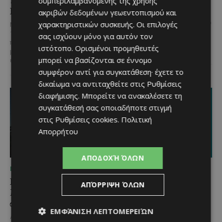
και χαμόγελα σε όλη την
Χρυσοσώτηρος
συμπεριλαμβανομένης της χρήσης
Κύπρο
ακριβών δεδομένων γεωεντοπισμού και
@menoumekypro Μια βραδιά
γεμάτη παράδοση, μουσική, χορό
χαρακτηριστικών συσκευής. Οι επιλογές
Με 6 προορισμούς, πάνω από
και αυθεντικές γεύσεις στον
1.700 συμμετέχοντες και
σας ισχύουν μόνο για αυτόν τον
Δελίκηπο!
Το κρητικό
περισσότερες από 3.500
ιστότοπο. Ορισμένοι προμηθευτές
γλέντι,...
μερίδες, η Lidl Κύπρου
μπορεί να βασίζονται σε έννομο
επιβεβαίωσε για ακόμα...
συμφέρον αντί για συγκατάθεση· έχετε το
δικαίωμα να αντιταχθείτε στις
Ρυθμίσεις
διαφήμισης
. Μπορείτε να ανακαλέσετε τη
συγκατάθεσή σας οποιαδήποτε στιγμή
στις
Ρυθμίσεις cookies
.
Πολιτική
Απορρήτου
ΑΠΟΔΟΧΉ ΌΛΩΝ
ΜΈΝΟΥΜΕ ΚΎΠΡΟ
ΜΈΝΟΥΜΕ ΚΎΠΡΟ
Βραδινή πεζοπορία στον
Τα Λεύκαρα
ΑΠΌΡΡΙΨΗ ΌΛΩΝ
Μαχαιρά με τον σκύλο
ετοιμάζονται για μία
σου και θέα τις Περσείδες
βραδιά γεμάτη street
ΕΜΦΆΝΙΣΗ ΛΕΠΤΟΜΕΡΕΙΏΝ
food, μουσική και
Αν αγαπάς τις βόλτες στη φύση