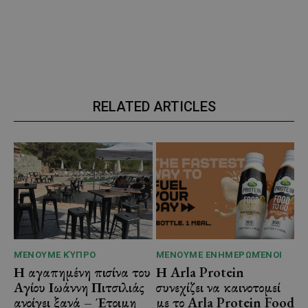
RELATED ARTICLES
ΜΈΝΟΥΜΕ ΚΎΠΡΟ
ΜΈΝΟΥΜΕ ΕΝΗΜΕΡΩΜΈΝΟΙ
Η αγαπημένη πισίνα του
Η Arla Protein
Αγίου Ιωάννη Πιτσιλιάς
συνεχίζει να καινοτομεί
ανοίγει ξανά – Έτοιμη
με το Arla Protein Food