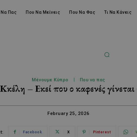
 Να Πας
Που Να Μείνεις
Που Να Φας
Τι Να Κάνεις
Μένουμε Κύπρο
Που να πας
Κκέλη – Εκεί που ο καφενές γίνεται
February 25, 2026
t:
Facebook
X
Pinterest