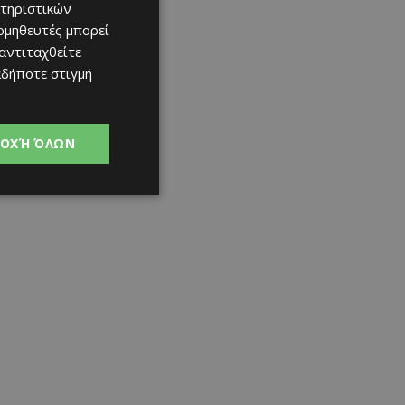
τηριστικών
ομηθευτές μπορεί
 αντιταχθείτε
αδήποτε στιγμή
ΟΧΉ ΌΛΩΝ