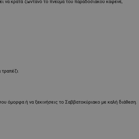
ζει να κρατά ζωντανό το πνεύμα του παραδοσιακού καφενέ,
α τραπέζι
 σου όμορφα ή να ξεκινήσεις το Σαββατοκύριακο με καλή διάθεση.