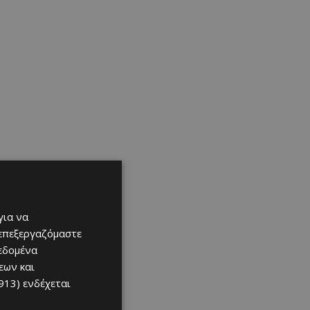
για να
 επεξεργαζόμαστε
δεδομένα
εων και
913)
ενδέχεται