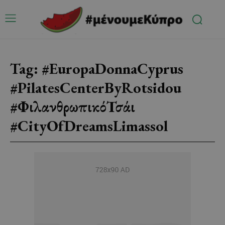
Tag:
#EuropaDonnaCyprus
#PilatesCenterByRotsidou
#ΦιλανθρωπικόΤσάι
#CityOfDreamsLimassol