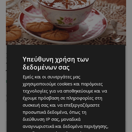
Ραντεβού με την ελπίδα: Το φιλανθρωπικό
Υπεύθυνη χρήση των
τσάι στο City of Dreams που στηρίζει τις
δεδομένων σας
γυναίκες της Europa Donna Cyprus
Εμείς και οι συνεργάτες μας
Κατερίνα Χριστοφή
-
October 17, 2025
ΜΈΝΟΥΜΕ ΚΎΠΡΟ
χρησιμοποιούμε cookies και παρόμοιες
τεχνολογίες για να αποθηκεύουμε και να
Pilates Center by Rotsidou διοργανώνει ένα Φιλανθρωπικό Τσάι
αφιερωμένο στην ενημέρωση και ευαισθητοποίηση γύρω από τον
έχουμε πρόσβαση σε πληροφορίες στη
καρκίνο του μαστού, στηρίζοντας έμπρακτα τον αγώνα της...
συσκευή σας και να επεξεργαζόμαστε
προσωπικά δεδομένα, όπως τη
διεύθυνση IP σας, μοναδικά
αναγνωριστικά και δεδομένα περιήγησης,