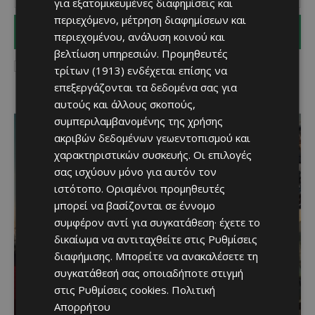
για εξατομικευμένες διαφημίσεις και
περιεχόμενο, μέτρηση διαφημίσεων και
I WANT IN
περιεχομένου, ανάλυση κοινού και
βελτίωση υπηρεσιών.
Προμηθευτές
I've read and accept the
Privacy Policy
.
τρίτων (1913)
ενδέχεται επίσης να
επεξεργάζονται τα δεδομένα σας για
αυτούς και άλλους σκοπούς,
συμπεριλαμβανομένης της χρήσης
ακριβών δεδομένων γεωεντοπισμού και
χαρακτηριστικών συσκευής. Οι επιλογές
σας ισχύουν μόνο για αυτόν τον
ιστότοπο. Ορισμένοι προμηθευτές
μπορεί να βασίζονται σε έννομο
συμφέρον αντί για συγκατάθεση· έχετε το
δικαίωμα να αντιταχθείτε στις
Ρυθμίσεις
διαφήμισης
. Μπορείτε να ανακαλέσετε τη
Η Peugeot είναι ο
συγκατάθεσή σας οποιαδήποτε στιγμή
στις
Ρυθμίσεις cookies
.
Πολιτική
επίσημος συνεργάτης του
Απορρήτου