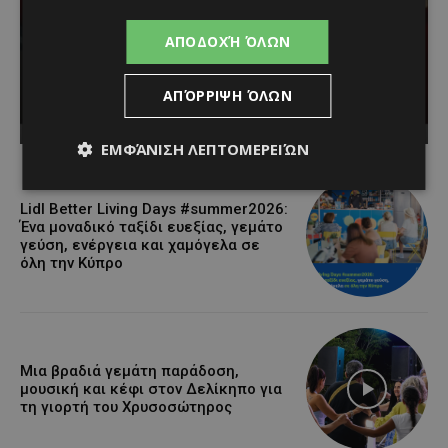
Φεστιβάλ
Κινηματογράφου της
ΑΠΟΔΟΧΉ ΌΛΩΝ
Βενετίας
ΑΠΌΡΡΙΨΗ ΌΛΩΝ
G_papadopoulos
-
August 8, 2026
ΕΜΦΆΝΙΣΗ ΛΕΠΤΟΜΕΡΕΙΏΝ
Lidl Better Living Days #summer2026:
Ένα μοναδικό ταξίδι ευεξίας, γεμάτο
γεύση, ενέργεια και χαμόγελα σε
όλη την Κύπρο
Μια βραδιά γεμάτη παράδοση,
μουσική και κέφι στον Δελίκηπο για
τη γιορτή του Χρυσοσώτηρος