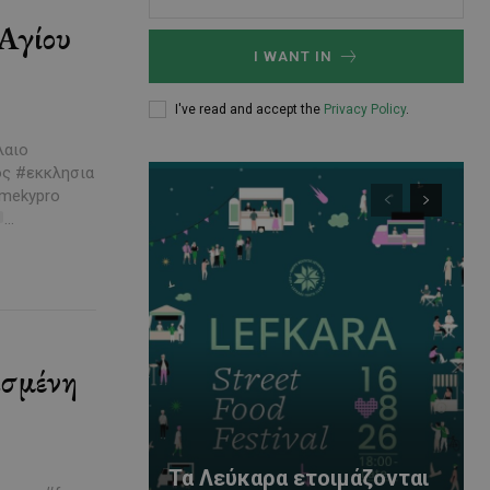
Αγίου
I WANT IN
I've read and accept the
Privacy Policy
.
λαιο
ς #εκκλησια
...
ασμένη
Τα Λεύκαρα ετοιμάζονται