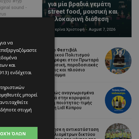
ρυχου #fyp
για μία βραδιά γεμάτη
ginal sound -
street food, μουσική και
καλοκαιρινή διάθεση
sitcy...
Κατερίνα Χριστοφή
-
August 7, 2026
για να
 επεξεργαζόμαστε
Το 10ο Φεστιβάλ
Αγροτικού Πολιτισμού
δεδομένα
επιστρέφει στον Πρωταρά
εων και
με μουσική, παραδοσιακές
γεύσεις και πλούσιο
913)
ενδέχεται
πρόγραμμα
τηριστικών
ne 16, 2025
Διεθνώς αναγνωρισμένα
ομηθευτές μπορεί
κρασιά στην κορυφαία
ς #λευκωσια
 αντιταχθείτε
σχέση ποιότητας-τιμής
a Στην
από τη Lidl Κύπρου
αδήποτε στιγμή
 συνθήματα,
Ξεκίνησε η αντικατάσταση
ΟΧΉ ΌΛΩΝ
100 χιλιομέτρων δικτύου