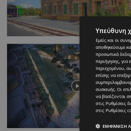
Υπεύθυνη 
Εμείς και οι συν
αποθηκεύουμε κα
προσωπικά δεδομ
περιήγησης, για 
περιεχομένου, α
επίσης να επεξε
συμπεριλαμβανομ
συσκευής. Οι επ
να βασίζονται σε
στις
Ρυθμίσεις δ
στις
Ρυθμίσεις c
ΕΜΦΆΝΙΣΗ 