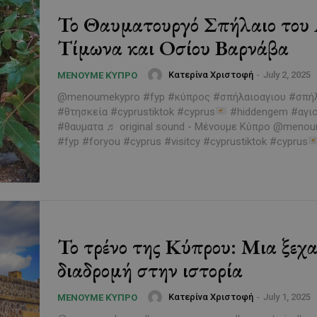
Το Θαυματουργό Σπήλαιο του 
Τίμωνα και Οσίου Βαρνάβα
Κατερίνα Χριστοφή
-
July 2, 2025
ΜΈΝΟΥΜΕ ΚΎΠΡΟ
@menoumekypro #fyp #κύπρος #σπήλαιοαγιου #σπή
#θτησκεία #cyprustiktok #cyprus
#hiddengem #αγιο
#θαυματα ♬ original sound - Μένουμε Κύπρο @menoumekypro
#fyp #foryou #cyprus #visitcy #cyprustiktok #cyprus
Το τρένο της Κύπρου: Μια ξεχ
διαδρομή στην ιστορία
Κατερίνα Χριστοφή
-
July 1, 2025
ΜΈΝΟΥΜΕ ΚΎΠΡΟ