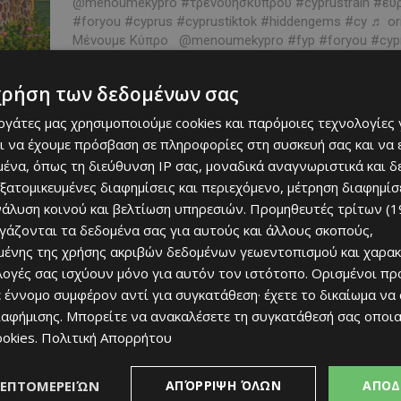
@menoumekypro #τρενουησκυπρου #cyprustrain #ευ
#foryou #cyprus #cyprustiktok #hiddengems #cy ♬ ori
Μένουμε Κύπρο @menoumekypro #fyp #foryou #cyprus
#cyprustiktok #cyprustrain #trains #κυπριακηιστορια #vi
χρήση των δεδομένων σας
εργάτες μας χρησιμοποιούμε cookies και παρόμοιες τεχνολογίες 
ι να έχουμε πρόσβαση σε πληροφορίες στη συσκευή σας και να
ένα, όπως τη διεύθυνση IP σας, μοναδικά αναγνωριστικά και 
Τι απέγινε το παλιό ΓΣΠ; Η
εξατομικευμένες διαφημίσεις και περιεχόμενο, μέτρηση διαφημίσ
νάλυση κοινού και βελτίωση υπηρεσιών.
Προμηθευτές τρίτων (1
απάντηση θα σε εκπλήξει!
ργάζονται τα δεδομένα σας για αυτούς και άλλους σκοπούς,
ένης της χρήσης ακριβών δεδομένων γεωεντοπισμού και χαρακ
Κατερίνα Χριστοφή
-
Ju
ΜΈΝΟΥΜΕ ΕΝΗΜΕΡΩΜΈΝΟΙ
ιλογές σας ισχύουν μόνο για αυτόν τον ιστότοπο. Ορισμένοι πρ
@menoumekypro #γσπ #foryou #cyprus #fyp #κυπρο
 έννομο συμφέρον αντί για συγκατάθεση· έχετε το δικαίωμα να
#nicosia ♬ 企业形象进取创新 Inspirational Epic - Cassiopei
ιαφήμισης
. Μπορείτε να ανακαλέσετε τη συγκατάθεσή σας οποι
καρδιά της Λευκωσίας, εκεί όπου άλλοτε αντηχούσαν
ookies
.
Πολιτική Απορρήτου
πανηγυρισμοί και...
ΛΕΠΤΟΜΕΡΕΙΏΝ
ΑΠΌΡΡΙΨΗ ΌΛΩΝ
ΑΠΟΔ