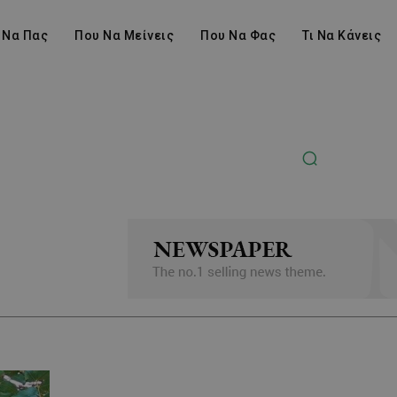
 Να Πας
Που Να Μείνεις
Που Να Φας
Τι Να Κάνεις