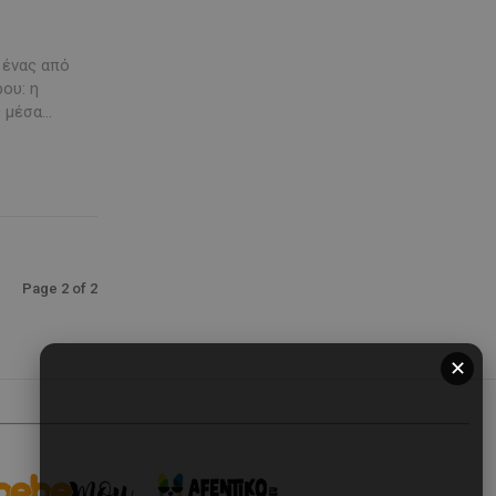
 ένας από
ου: η
μέσα...
Page 2 of 2
✕