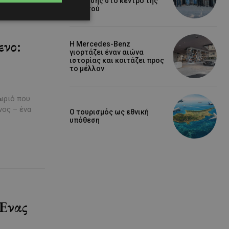
ύδρευσης στο κέντρο της
Λεμεσού
ενο:
Η Mercedes-Benz
γιορτάζει έναν αιώνα
ιστορίας και κοιτάζει προς
το μέλλον
χωριό που
νος – ένα
Ο τουρισμός ως εθνική
υπόθεση
Ένας