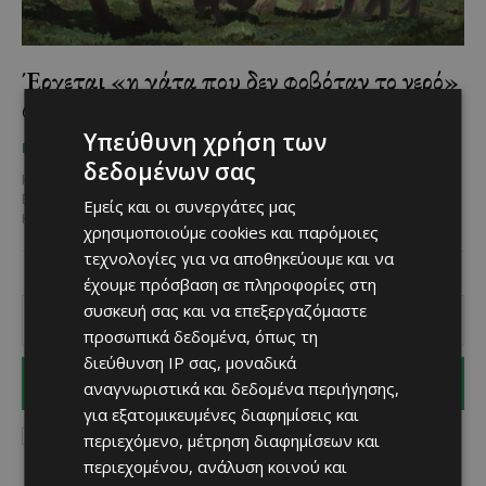
Έρχεται «η γάτα που δεν φοβόταν το νερό»
στο Δημοτικό Θέατρο Λάρνακας
Υπεύθυνη χρήση των
Χριστίνα Γεωργίου
-
May 6, 2025
ΠΟΥ ΝΑ ΠΑΣ
δεδομένων σας
Η Κινηματογραφική Λέσχη Λάρνακας σε συνεργασία με το γραφείο
Europe Direct Λάρνακας και το Γραφείο του Ευρωπαϊκού
Εμείς και οι συνεργάτες μας
Κοινοβουλίου στην Κύπρο προβάλουν την οικογενειακή ταινία...
χρησιμοποιούμε cookies και παρόμοιες
τεχνολογίες για να αποθηκεύουμε και να
έχουμε πρόσβαση σε πληροφορίες στη
συσκευή σας και να επεξεργαζόμαστε
προσωπικά δεδομένα, όπως τη
διεύθυνση IP σας, μοναδικά
I WANT IN
αναγνωριστικά και δεδομένα περιήγησης,
για εξατομικευμένες διαφημίσεις και
I've read and accept the
Privacy Policy
.
περιεχόμενο, μέτρηση διαφημίσεων και
περιεχομένου, ανάλυση κοινού και