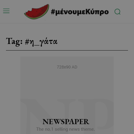
Tag:
#η_γάτα