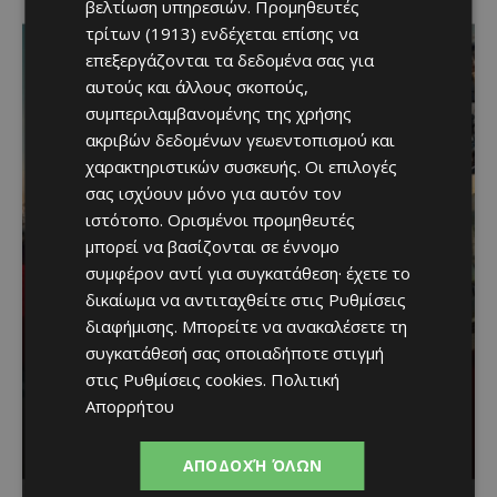
βελτίωση υπηρεσιών.
Προμηθευτές
τρίτων (1913)
ενδέχεται επίσης να
επεξεργάζονται τα δεδομένα σας για
αυτούς και άλλους σκοπούς,
συμπεριλαμβανομένης της χρήσης
ακριβών δεδομένων γεωεντοπισμού και
χαρακτηριστικών συσκευής. Οι επιλογές
σας ισχύουν μόνο για αυτόν τον
ιστότοπο. Ορισμένοι προμηθευτές
μπορεί να βασίζονται σε έννομο
Η Peugeot είναι ο
συμφέρον αντί για συγκατάθεση· έχετε το
δικαίωμα να αντιταχθείτε στις
Ρυθμίσεις
επίσημος συνεργάτης του
διαφήμισης
. Μπορείτε να ανακαλέσετε τη
Φεστιβάλ
συγκατάθεσή σας οποιαδήποτε στιγμή
στις
Ρυθμίσεις cookies
.
Πολιτική
Κινηματογράφου της
Απορρήτου
Βενετίας
ΑΠΟΔΟΧΉ ΌΛΩΝ
G_papadopoulos
-
August 8, 2026