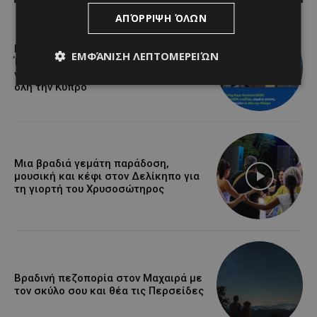
ΑΠΌΡΡΙΨΗ ΌΛΩΝ
Lidl Better Living Days #summer2026:
ΕΜΦΆΝΙΣΗ ΛΕΠΤΟΜΕΡΕΙΏΝ
Ένα μοναδικό ταξίδι ευεξίας, γεμάτο
γεύση, ενέργεια και χαμόγελα σε
όλη την Κύπρο
Μια βραδιά γεμάτη παράδοση,
μουσική και κέφι στον Δελίκηπο για
τη γιορτή του Χρυσοσώτηρος
Βραδινή πεζοπορία στον Μαχαιρά με
τον σκύλο σου και θέα τις Περσείδες