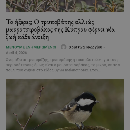
Το ήξερες; Ο τρυποβάτης αλλιώς
μαυροτσιροβάκος της Κύπρου φέρνει νέα
ζωή κάθε άνοιξη
Χριστίνα Γεωργίου
-
ΜΈΝΟΥΜΕ ΕΝΗΜΕΡΩΜΈΝΟΙ
April 4, 2026
Ονομάζεται τρυπομάζης, τρυποράσης ή τρυποβατούιν - για τους
περισσότερους όμως είναι ο μαυροτσιροβάκος, το μικρό, σπάνιο
πουλί που ανήκει στο είδος Sylvia melanothorax. Στον...