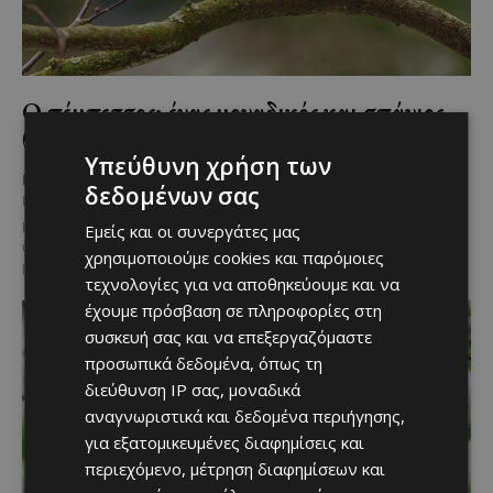
Ο πέμπετσος: ένας μοναδικός και σπάνιος
θησαυρός της κυπριακής πανίδας
Υπεύθυνη χρήση των
Χριστίνα Γεωργίου
-
ΜΈΝΟΥΜΕ ΕΝΗΜΕΡΩΜΈΝΟΙ
δεδομένων σας
December 23, 2025
Κανείς δεν μπορεί να αμφισβητήσει ότι η πανίδα της Κύπρου είναι
Εμείς και οι συνεργάτες μας
ιδιαίτερα αξιόλογη και ποικιλόμορφη, παρά το σχετικά μικρό
χρησιμοποιούμε cookies και παρόμοιες
μέγεθος του νησιού. Από μικρή...
τεχνολογίες για να αποθηκεύουμε και να
έχουμε πρόσβαση σε πληροφορίες στη
συσκευή σας και να επεξεργαζόμαστε
προσωπικά δεδομένα, όπως τη
διεύθυνση IP σας, μοναδικά
αναγνωριστικά και δεδομένα περιήγησης,
για εξατομικευμένες διαφημίσεις και
περιεχόμενο, μέτρηση διαφημίσεων και