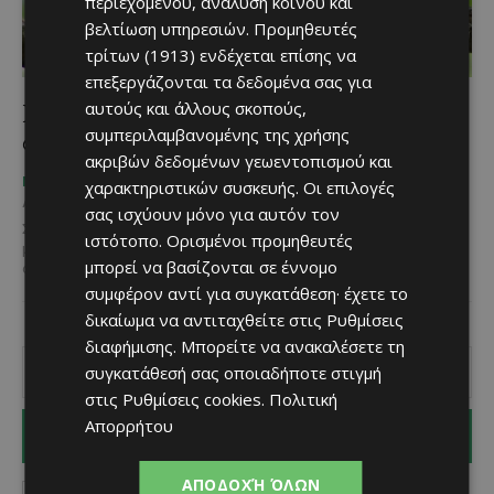
περιεχομένου, ανάλυση κοινού και
βελτίωση υπηρεσιών.
Προμηθευτές
τρίτων (1913)
ενδέχεται επίσης να
επεξεργάζονται τα δεδομένα σας για
Εσύ ξέρεις πώς αλλιώς ονομάζεται το
αυτούς και άλλους σκοπούς,
συμπεριλαμβανομένης της χρήσης
φιλικουτούνι της Κύπρου;
ακριβών δεδομένων γεωεντοπισμού και
Χριστίνα Γεωργίου
-
ΜΈΝΟΥΜΕ ΕΝΗΜΕΡΩΜΈΝΟΙ
χαρακτηριστικών συσκευής. Οι επιλογές
August 5, 2025
σας ισχύουν μόνο για αυτόν τον
Σίγουρα έχεις ξαναδεί το πανέμορφο φιλικουτούνι της Κύπρου
ιστότοπο. Ορισμένοι προμηθευτές
μας. Φτιάχνει συνήθως τη φωλιά του σε δένδρα, κήπους ακόμα και
μπορεί να βασίζονται σε έννομο
σε κάποιο μπαλκόνι του σπιτιού...
συμφέρον αντί για συγκατάθεση· έχετε το
δικαίωμα να αντιταχθείτε στις
Ρυθμίσεις
διαφήμισης
. Μπορείτε να ανακαλέσετε τη
συγκατάθεσή σας οποιαδήποτε στιγμή
στις
Ρυθμίσεις cookies
.
Πολιτική
Απορρήτου
I WANT IN
ΑΠΟΔΟΧΉ ΌΛΩΝ
I've read and accept the
Privacy Policy
.