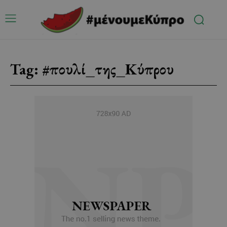
Tag:
#πουλί_της_Κύπρου