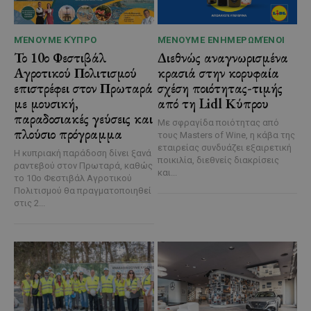
ΜΈΝΟΥΜΕ ΚΎΠΡΟ
ΜΈΝΟΥΜΕ ΕΝΗΜΕΡΩΜΈΝΟΙ
Το 10ο Φεστιβάλ
Διεθνώς αναγνωρισμένα
Αγροτικού Πολιτισμού
κρασιά στην κορυφαία
επιστρέφει στον Πρωταρά
σχέση ποιότητας-τιμής
με μουσική,
από τη Lidl Κύπρου
παραδοσιακές γεύσεις και
Με σφραγίδα ποιότητας από
πλούσιο πρόγραμμα
τους Masters of Wine, η κάβα της
εταιρείας συνδυάζει εξαιρετική
Η κυπριακή παράδοση δίνει ξανά
ποικιλία, διεθνείς διακρίσεις
ραντεβού στον Πρωταρά, καθώς
και...
το 10ο Φεστιβάλ Αγροτικού
Πολιτισμού θα πραγματοποιηθεί
στις 2...