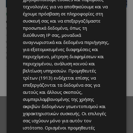
τεχνολογίες για να αποθηκεύουμε και να
έχουμε πρόσβαση σε πληροφορίες στη
ΜΈΝΟΥΜΕ ΕΝΗΜΕΡΩΜΈΝΟΙ
ΜΈΝΟΥΜΕ ΕΝΗΜΕΡΩΜΈΝΟΙ
Ο τουρισμός ως εθνική
Ο Λευκαρίτικος τταβάς:
συσκευή σας και να επεξεργαζόμαστε
υπόθεση
Η αυθεντική κυπριακή
προσωπικά δεδομένα, όπως τη
συνταγή που περνά από
διεύθυνση IP σας, μοναδικά
Του Γιάννου Πανταζή* Είναι κοινή
γενιά σε γενιά
αναγνωριστικά και δεδομένα περιήγησης,
πεποίθηση ότι ο τουρισμός
αποτελεί μία από τις
για εξατομικευμένες διαφημίσεις και
Ανάμεσα στα πιο
σημαντικότερες βιομηχανίες της
χαρακτηριστικά φαγητά της
περιεχόμενο, μέτρηση διαφημίσεων και
Κύπρου και διαχρονικά...
κυπριακής παραδοσιακής
περιεχομένου, ανάλυση κοινού και
κουζίνας ξεχωρίζει ο
βελτίωση υπηρεσιών.
Προμηθευτές
Λευκαρίτικος τταβάς, ένα
φαγητό που συνδέεται
τρίτων (1913)
ενδέχεται επίσης να
άρρηκτα...
επεξεργάζονται τα δεδομένα σας για
αυτούς και άλλους σκοπούς,
συμπεριλαμβανομένης της χρήσης
ακριβών δεδομένων γεωεντοπισμού και
χαρακτηριστικών συσκευής. Οι επιλογές
σας ισχύουν μόνο για αυτόν τον
ιστότοπο. Ορισμένοι προμηθευτές