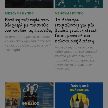
ΜΈΝΟΥΜΕ ΚΎΠΡΟ
ΜΈΝΟΥΜΕ ΚΎΠΡΟ
Βραδινή πεζοπορία στον
Τα Λεύκαρα
Μαχαιρά με τον σκύλο
ετοιμάζονται για μία
σου και θέα τις Περσείδες
βραδιά γεμάτη street
food, μουσική και
Αν αγαπάς τις βόλτες στη φύση
καλοκαιρινή διάθεση
και δεν αποχωρίζεσαι ποτέ τον
τετράποδο φίλο σου, τότε αυτή
Μία από τις πιο γευστικές
η εμπειρία...
εκδηλώσεις του καλοκαιριού
επιστρέφει στα Λεύκαρα,
προσκαλώντας μικρούς και
μεγάλους να απολαύσουν
μοναδικές...