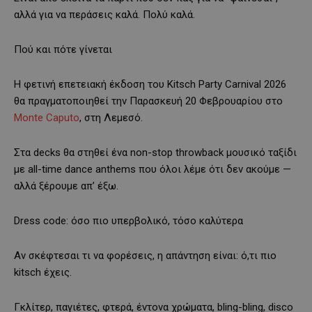
αλλά για να περάσεις καλά. Πολύ καλά.
Πού και πότε γίνεται
Η φετινή επετειακή έκδοση του Kitsch Party Carnival 2026
θα πραγματοποιηθεί την Παρασκευή 20 Φεβρουαρίου στο
Monte Caputo
, στη Λεμεσό.
Στα decks θα στηθεί ένα non-stop throwback μουσικό ταξίδι
με all-time dance anthems που όλοι λέμε ότι δεν ακούμε —
αλλά ξέρουμε απ’ έξω.
Dress code: όσο πιο υπερβολικό, τόσο καλύτερα
Αν σκέφτεσαι τι να φορέσεις, η απάντηση είναι: ό,τι πιο
kitsch έχεις.
Γκλίτερ, παγιέτες, φτερά, έντονα χρώματα, bling-bling, disco