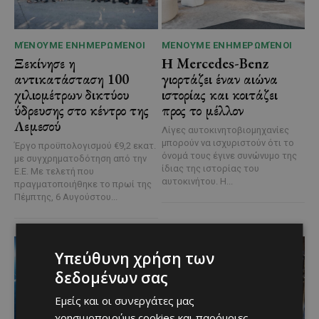
ΜΈΝΟΥΜΕ ΕΝΗΜΕΡΩΜΈΝΟΙ
ΜΈΝΟΥΜΕ ΕΝΗΜΕΡΩΜΈΝΟΙ
Ξεκίνησε η
Η Mercedes-Benz
αντικατάσταση 100
γιορτάζει έναν αιώνα
χιλιομέτρων δικτύου
ιστορίας και κοιτάζει
ύδρευσης στο κέντρο της
προς το μέλλον
Λεμεσού
Λίγες αυτοκινητοβιομηχανίες
μπορούν να ισχυριστούν ότι το
Έργο προϋπολογισμού €9,2 εκατ.
όνομά τους έγινε συνώνυμο της
με συγχρηματοδότηση από την
ίδιας της ιστορίας του
Ε.Ε. Με τελετή που
αυτοκινήτου. Η...
πραγματοποιήθηκε το πρωί της
Πέμπτης, 6 Αυγούστου...
Υπεύθυνη χρήση των
δεδομένων σας
Εμείς και οι συνεργάτες μας
χρησιμοποιούμε cookies και παρόμοιες