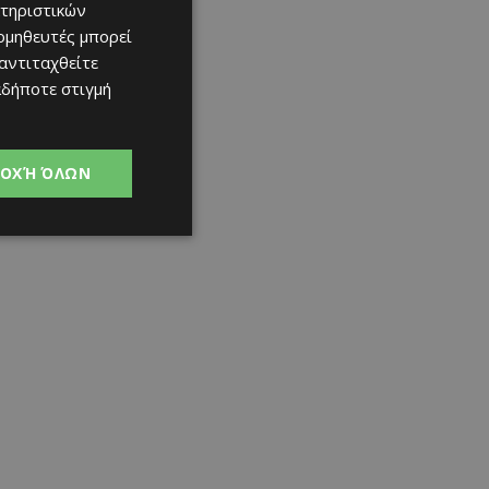
τηριστικών
ομηθευτές μπορεί
 αντιταχθείτε
αδήποτε στιγμή
ΟΧΉ ΌΛΩΝ