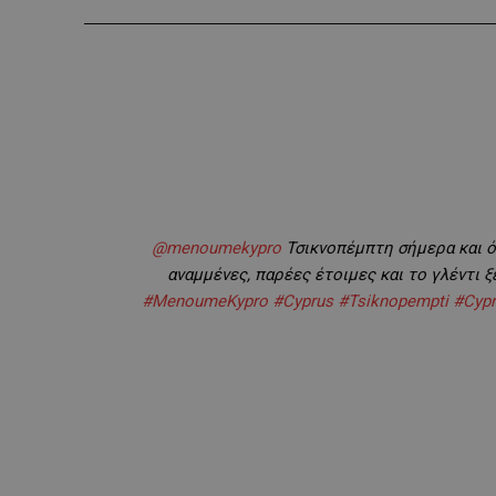
@menoumekypro
Τσικνοπέμπτη σήμερα και ό
αναμμένες, παρέες έτοιμες και το γλέντι 
#MenoumeKypro
#Cyprus
#Tsiknopempti
#Cypr