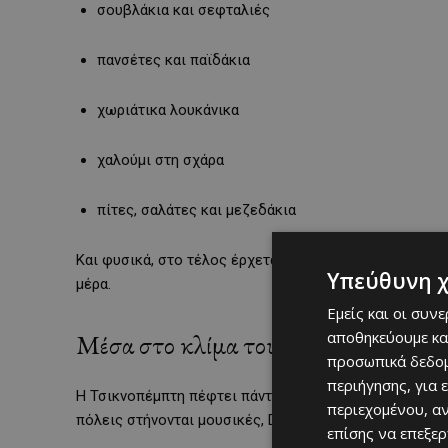
σουβλάκια και σεφταλιές
πανσέτες και παϊδάκια
χωριάτικα λουκάνικα
χαλούμι στη σχάρα
πίτες, σαλάτες και μεζεδάκια
Και φυσικά, στο τέλος έρχεται το γλυκό — αναρόκρεμα
Υπεύθυνη 
μέρα.
Εμείς και οι συν
αποθηκεύουμε κα
Μέσα στο κλίμα του καρναβαλιού
προσωπικά δεδομ
περιήγησης, για 
Η Τσικνοπέμπτη πέφτει πάντα μέσα στην περίοδο του κα
περιεχομένου, α
πόλεις στήνονται μουσικές, DJ sets και μικρά events,
επίσης να επεξε