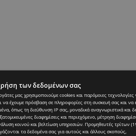
, πουρέκια ή γαλακτομπούρεκο για να κλείσει όπως πρέπει η
χρήση των δεδομένων σας
εργάτες μας χρησιμοποιούμε cookies και παρόμοιες τεχνολογίες 
ι να έχουμε πρόσβαση σε πληροφορίες στη συσκευή σας και να
ένα, όπως τη διεύθυνση IP σας, μοναδικά αναγνωριστικά και 
εξατομικευμένες διαφημίσεις και περιεχόμενο, μέτρηση διαφημίσ
ρναβαλιού, γι’ αυτό και η διάθεση είναι ήδη γιορτινή. Σε πολλές
νάλυση κοινού και βελτίωση υπηρεσιών.
Προμηθευτές τρίτων (1
 ενώ δεν λείπουν και οι πρώτες αποκριάτικες εμφανίσεις.
ργάζονται τα δεδομένα σας για αυτούς και άλλους σκοπούς,