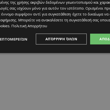
ένης της χρήσης ακριβών δεδομένων γεωεντοπισμού και χαρακ
στομάχι.
ιλογές σας ισχύουν μόνο για αυτόν τον ιστότοπο. Ορισμένοι πρ
 έννομο συμφέρον αντί για συγκατάθεση· έχετε το δικαίωμα να
ιαφήμισης
. Μπορείτε να ανακαλέσετε τη συγκατάθεσή σας οποι
ookies
.
Πολιτική Απορρήτου
ασία, δεν θέλει «τύπους». Μόνο φωτιά, φαγητό και ανθρώπους
ΛΕΠΤΟΜΕΡΕΙΏΝ
ΑΠΌΡΡΙΨΗ ΌΛΩΝ
ΑΠΟΔ
ωδιά στον αέρα και το ίδιο μήνυμα: