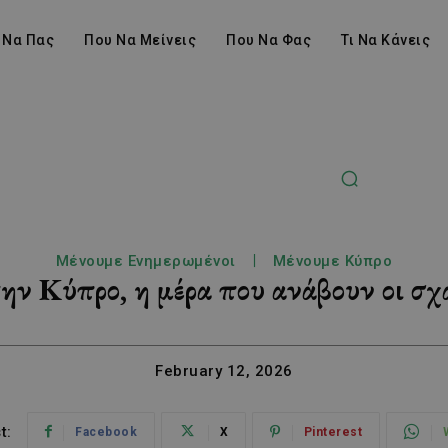
 Να Πας
Που Να Μείνεις
Που Να Φας
Τι Να Κάνεις
Μένουμε Ενημερωμένοι
Μένουμε Κύπρο
Κύπρο, η μέρα που ανάβουν οι σχάρ
February 12, 2026
t:
Facebook
X
Pinterest