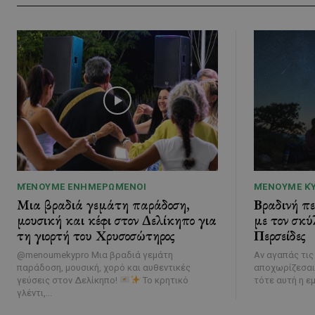
ΜΈΝΟΥΜΕ ΕΝΗΜΕΡΩΜΈΝΟΙ
ΜΈΝΟΥΜΕ Κ
Μια βραδιά γεμάτη παράδοση,
Βραδινή π
μουσική και κέφι στον Δελίκηπο για
με τον σκύ
τη γιορτή του Χρυσοσώτηρος
Περσείδες
@menoumekypro Μια βραδιά γεμάτη
Αν αγαπάς τις
παράδοση, μουσική, χορό και αυθεντικές
αποχωρίζεσαι
γεύσεις στον Δελίκηπο!
Το κρητικό
τότε αυτή η εμ
γλέντι,...