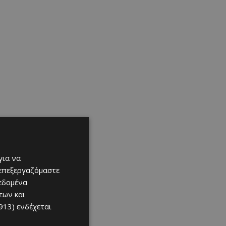
για να
 επεξεργαζόμαστε
δεδομένα
εων και
913)
ενδέχεται