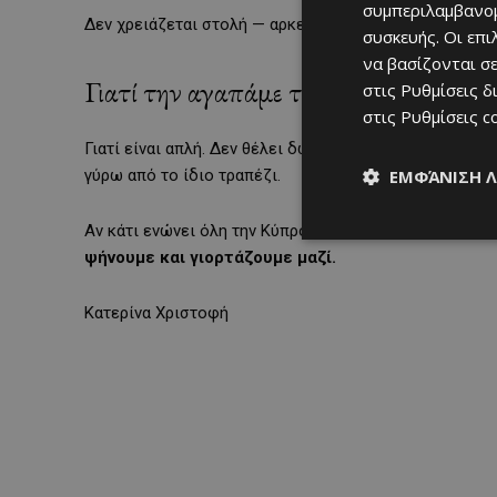
συμπεριλαμβανομ
Δεν χρειάζεται στολή — αρκεί καλή διάθεση και άδειο 
συσκευής. Οι επ
να βασίζονται σε
Γιατί την αγαπάμε τόσο
στις
Ρυθμίσεις δ
στις
Ρυθμίσεις c
Γιατί είναι απλή. Δεν θέλει δώρα, δεν θέλει προετοιμ
ΕΜΦΆΝΙΣΗ 
γύρω από το ίδιο τραπέζι.
Αν κάτι ενώνει όλη την Κύπρο σήμερα, είναι η ίδια μυρ
ψήνουμε και γιορτάζουμε μαζί.
Κατερίνα Χριστοφή