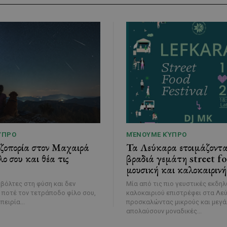
ΎΠΡΟ
ΜΈΝΟΥΜΕ ΚΎΠΡΟ
εζοπορία στον Μαχαιρά
Τα Λεύκαρα ετοιμάζοντα
λο σου και θέα τις
βραδιά γεμάτη street f
μουσική και καλοκαιρινή
 βόλτες στη φύση και δεν
Μία από τις πιο γευστικές εκδη
 ποτέ τον τετράποδο φίλο σου,
καλοκαιριού επιστρέφει στα Λε
πειρία...
προσκαλώντας μικρούς και μεγά
απολαύσουν μοναδικές...