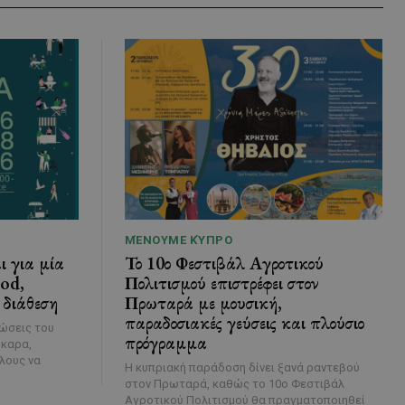
ΜΈΝΟΥΜΕ ΚΎΠΡΟ
ι για μία
Το 10ο Φεστιβάλ Αγροτικού
ood,
Πολιτισμού επιστρέφει στον
 διάθεση
Πρωταρά με μουσική,
παραδοσιακές γεύσεις και πλούσιο
λώσεις του
πρόγραμμα
ύκαρα,
λους να
Η κυπριακή παράδοση δίνει ξανά ραντεβού
στον Πρωταρά, καθώς το 10ο Φεστιβάλ
Αγροτικού Πολιτισμού θα πραγματοποιηθεί