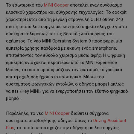
Το εσωτερικό του
MINI Cooper
αποτελεί έναν συνδυασμό
κλασικού χαρακτήρα και σύγχρονης τεχνολογίας. Το cockpit
χαρακτηρίζεται από τη μεγάλη στρογγυλή OLED οθόνη 240
mm, η οποία λειτουργεί ως κεντρικό σημείο ελέγχου για το
σύστημα πολυμέσων και τις βασικές λειτουργίες του
οχήματος. Το νέο MINI Operating System 9 προσφέρει μια
εμπειρία χρήσης παρόμοια με εκείνη ενός smartphone,
επιτρέποντας τον εύκολο χειρισμό μέσω αφής. Η ψηφιακή
εμπειρία ενισχύεται περαιτέρω από τα MINI Experience
Modes, τα οποία προσαρμόζουν τον φωτισμό, τα γραφικά
και τη σχεδίαση ήχου στο εσωτερικό. Μέσω του
συστήματος φωνητικών εντολών, ο οδηγός μπορεί απλώς
να πει «Hey MINI» για να ενεργοποιήσει τον έξυπνο ψηφιακό
βοηθό.
Παράλληλα, το νέο
MINI Cooper
διαθέτει σύγχρονα
συστήματα υποβοήθησης οδηγού, όπως το
Driving Assistant
Plus
, το οποίο υποστηρίζει την οδήγηση με λειτουργίες