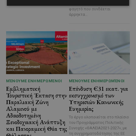
Λευκαρίτικος τταβάς, ένα
φαγητό που συνδέεται
άρρηκτα...
ΜΈΝΟΥΜΕ ΕΝΗΜΕΡΩΜΈΝΟΙ
ΜΈΝΟΥΜΕ ΕΝΗΜΕΡΩΜΈΝΟΙ
Εμβληματική
Επένδυση €31 εκατ. για
Τουριστική Έκταση στην
εκσυγχρονισμό των
Παραλιακή Ζώνη
Υπηρεσιών Κοινωνικής
Αλαμινού με
Ευημερίας
Αδειοδοτημένη
Το έργο υλοποιείται στο πλαίσιο
Ξενοδοχειακή Ανάπτυξη
του Προγράμματος Πολιτικής
και Πανοραμική Θέα της
Συνοχής «ΘΑΛΕΙΑ2021-2027», με
τη συγχρηματοδότησης της ΕΕ
Θάλασσας