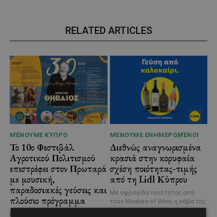
RELATED ARTICLES
ΜΈΝΟΥΜΕ ΚΎΠΡΟ
ΜΈΝΟΥΜΕ ΕΝΗΜΕΡΩΜΈΝΟΙ
Το 10ο Φεστιβάλ
Διεθνώς αναγνωρισμένα
Αγροτικού Πολιτισμού
κρασιά στην κορυφαία
επιστρέφει στον Πρωταρά
σχέση ποιότητας-τιμής
με μουσική,
από τη Lidl Κύπρου
παραδοσιακές γεύσεις και
Με σφραγίδα ποιότητας από
πλούσιο πρόγραμμα
τους Masters of Wine, η κάβα της
εταιρείας συνδυάζει εξαιρετική
Η κυπριακή παράδοση δίνει ξανά