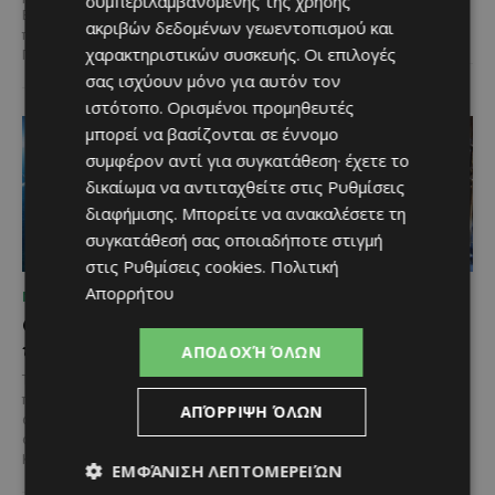
συμπεριλαμβανομένης της χρήσης
ίδιας της ιστορίας του
Ε.Ε. Με τελετή που
ακριβών δεδομένων γεωεντοπισμού και
αυτοκινήτου. Η...
πραγματοποιήθηκε το πρωί της
χαρακτηριστικών συσκευής. Οι επιλογές
Πέμπτης, 6 Αυγούστου...
σας ισχύουν μόνο για αυτόν τον
ιστότοπο. Ορισμένοι προμηθευτές
μπορεί να βασίζονται σε έννομο
συμφέρον αντί για συγκατάθεση· έχετε το
δικαίωμα να αντιταχθείτε στις
Ρυθμίσεις
διαφήμισης
. Μπορείτε να ανακαλέσετε τη
συγκατάθεσή σας οποιαδήποτε στιγμή
στις
Ρυθμίσεις cookies
.
Πολιτική
Απορρήτου
ΜΈΝΟΥΜΕ ΕΝΗΜΕΡΩΜΈΝΟΙ
ΜΈΝΟΥΜΕ ΕΝΗΜΕΡΩΜΈΝΟΙ
Ο τουρισμός ως εθνική
Ο Λευκαρίτικος τταβάς:
υπόθεση
Η αυθεντική κυπριακή
ΑΠΟΔΟΧΉ ΌΛΩΝ
συνταγή που περνά από
Του Γιάννου Πανταζή* Είναι κοινή
γενιά σε γενιά
πεποίθηση ότι ο τουρισμός
ΑΠΌΡΡΙΨΗ ΌΛΩΝ
αποτελεί μία από τις
Ανάμεσα στα πιο
σημαντικότερες βιομηχανίες της
χαρακτηριστικά φαγητά της
Κύπρου και διαχρονικά...
ΕΜΦΆΝΙΣΗ ΛΕΠΤΟΜΕΡΕΙΏΝ
κυπριακής παραδοσιακής
κουζίνας ξεχωρίζει ο