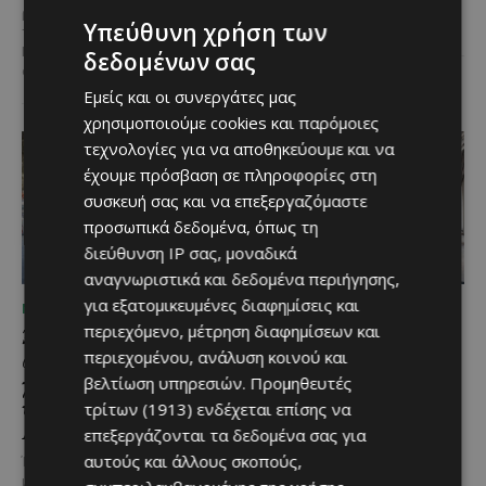
ποικιλία, διεθνείς διακρίσεις
ραντεβού στον Πρωταρά, καθώς
και...
Υπεύθυνη χρήση των
το 10ο Φεστιβάλ Αγροτικού
Πολιτισμού θα πραγματοποιηθεί
δεδομένων σας
στις 2...
Εμείς και οι συνεργάτες μας
χρησιμοποιούμε cookies και παρόμοιες
τεχνολογίες για να αποθηκεύουμε και να
έχουμε πρόσβαση σε πληροφορίες στη
συσκευή σας και να επεξεργαζόμαστε
προσωπικά δεδομένα, όπως τη
διεύθυνση IP σας, μοναδικά
αναγνωριστικά και δεδομένα περιήγησης,
για εξατομικευμένες διαφημίσεις και
ΜΈΝΟΥΜΕ ΕΝΗΜΕΡΩΜΈΝΟΙ
ΜΈΝΟΥΜΕ ΕΝΗΜΕΡΩΜΈΝΟΙ
περιεχόμενο, μέτρηση διαφημίσεων και
Ξεκίνησε η
Η Mercedes-Benz
αντικατάσταση 100
γιορτάζει έναν αιώνα
περιεχομένου, ανάλυση κοινού και
χιλιομέτρων δικτύου
ιστορίας και κοιτάζει
βελτίωση υπηρεσιών.
Προμηθευτές
ύδρευσης στο κέντρο της
προς το μέλλον
τρίτων (1913)
ενδέχεται επίσης να
Λεμεσού
επεξεργάζονται τα δεδομένα σας για
Λίγες αυτοκινητοβιομηχανίες
μπορούν να ισχυριστούν ότι το
αυτούς και άλλους σκοπούς,
Έργο προϋπολογισμού €9,2 εκατ.
όνομά τους έγινε συνώνυμο της
με συγχρηματοδότηση από την