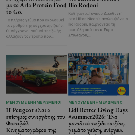
με το Arla Protein Food
Ilio Rodoni
to Go.
Καθήκοντα Γενικού Διευθυντή
στο Hilton Nicosia αναλαμβάνει ο
Το πλήρες γεύμα που ακολουθεί
Ilio Rodoni, παίρνοντας τη
τον ρυθμό της σύγχρονης ζωής.
σκυτάλη από τον κ. Εύρο
Οι σύγχρονοι ρυθμοί της ζωής
Στυλιανού,...
αλλάζουν τον τρόπο που...
ΜΈΝΟΥΜΕ ΕΝΗΜΕΡΩΜΈΝΟΙ
ΜΈΝΟΥΜΕ ΕΝΗΜΕΡΩΜΈΝΟΙ
Η Peugeot είναι ο
Lidl Better Living Days
επίσημος συνεργάτης του
#summer2026: Ένα
Φεστιβάλ
μοναδικό ταξίδι ευεξίας,
Κινηματογράφου της
γεμάτο γεύση, ενέργεια