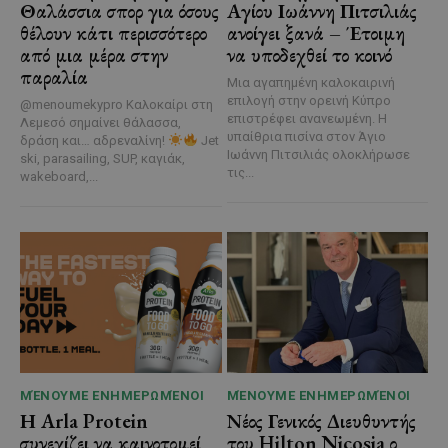
Θαλάσσια σπορ για όσους
Αγίου Ιωάννη Πιτσιλιάς
θέλουν κάτι περισσότερο
ανοίγει ξανά – Έτοιμη
από μια μέρα στην
να υποδεχθεί το κοινό
παραλία
Μια αγαπημένη καλοκαιρινή
επιλογή στην ορεινή Κύπρο
@menoumekypro Καλοκαίρι στη
επιστρέφει ανανεωμένη. Η
Λεμεσό σημαίνει θάλασσα,
υπαίθρια πισίνα στον Άγιο
δράση και… αδρεναλίνη!
Jet
Ιωάννη Πιτσιλιάς ολοκλήρωσε
ski, parasailing, SUP, καγιάκ,
τις...
wakeboard,...
ΜΈΝΟΥΜΕ ΕΝΗΜΕΡΩΜΈΝΟΙ
ΜΈΝΟΥΜΕ ΕΝΗΜΕΡΩΜΈΝΟΙ
Η Arla Protein
Νέος Γενικός Διευθυντής
συνεχίζει να καινοτομεί
του Hilton Nicosia ο