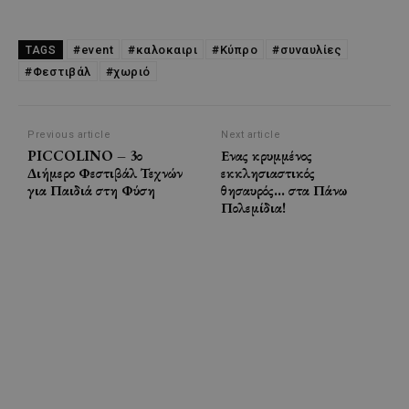
#event
#καλοκαιρι
#Κύπρο
#συναυλίες
TAGS
#Φεστιβάλ
#χωριό
Previous article
Next article
PICCOLINO – 3ο
Ενας κρυμμένος
Διήμερο Φεστιβάλ Τεχνών
εκκλησιαστικός
για Παιδιά στη Φύση
θησαυρός… στα Πάνω
Πολεμίδια!