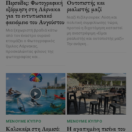
Περσείδες: Φωτογραφική
Ουτοπιστής και
εξόρμηση στη Λάρνακα
ρεαλιστής μαζί
για το εντυπωσιακό
Νιαζί Κιζίλγιουρεκ: Λύση και
φαινόμενο του Αυγούστου
πολιτική συμφιλίωσης τώρα,
προτού η διχοτόμηση καταστεί
Μια ξεχωριστή βραδιά κάτω
μη αναστρέψιμη «Είμαι
από τον έναστρο ουρανό
ρεαλιστής και ουτοπιστής μαζί»
ετοιμάζει ο Φωτογραφικός
Την ανάγκη...
Όμιλος Λάρνακας,
προσκαλώντας φίλους της
φωτογραφίας και...
ΜΈΝΟΥΜΕ ΚΎΠΡΟ
ΜΈΝΟΥΜΕ ΚΎΠΡΟ
Καλοκαίρι στη Λεμεσό:
Η αγαπημένη πισίνα του