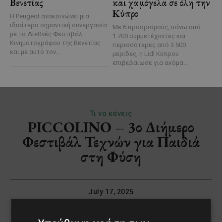
Βενετίας
και χαμόγελα σε όλη την
Κύπρο
Η Peugeot ανακοινώνει μια
ιδιαίτερα σημαντική συνεργασία
Με 6 προορισμούς, πάνω από
με το Διεθνές Φεστιβάλ
1.700 συμμετέχοντες και
Κινηματογράφου της Βενετίας
περισσότερες από 3.500
και με αυτό τον...
μερίδες, η Lidl Κύπρου
επιβεβαίωσε για ακόμα...