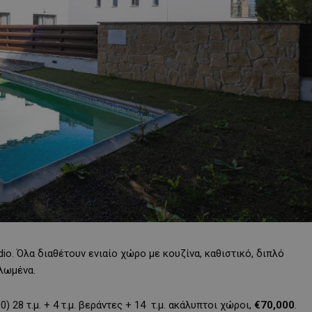
io. Όλα διαθέτουν ενιαίο χώρο με κουζίνα, καθιστικό, διπλό
πλωμένα.
) 28 τ.μ. + 4 τ.μ. βεράντες + 14 τ.μ. ακάλυπτοι χώροι,
€70,000
.