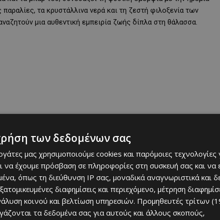
 παραλίες, τα κρυστάλλινα νερά και τη ζεστή φιλοξενία των
αναζητούν μια αυθεντική εμπειρία ζωής δίπλα στη θάλασσα.
χρήση των δεδομένων σας
εργάτες μας χρησιμοποιούμε cookies και παρόμοιες τεχνολογίες 
ι να έχουμε πρόσβαση σε πληροφορίες στη συσκευή σας και να
 νέα ακίνητα της Gordian προσφέρουν έναν μοναδικό συνδυασμό
ένα, όπως τη διεύθυνση IP σας, μοναδικά αναγνωριστικά και 
ική επιλογή για ιδιοκατοίκηση, εξοχική κατοικία ή επενδυτική
εξατομικευμένες διαφημίσεις και περιεχόμενο, μέτρηση διαφημίσ
νάλυση κοινού και βελτίωση υπηρεσιών.
Προμηθευτές τρίτων (1
ργάζονται τα δεδομένα σας για αυτούς και άλλους σκοπούς,