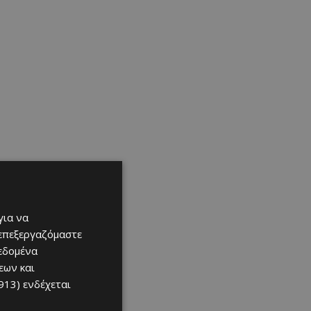
για να
 επεξεργαζόμαστε
δεδομένα
εων και
913)
ενδέχεται