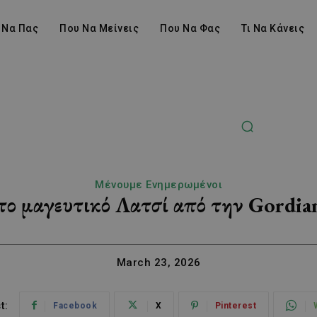
 Να Πας
Που Να Μείνεις
Που Να Φας
Τι Να Κάνεις
Μένουμε Ενημερωμένοι
στο μαγευτικό Λατσί από την Gordia
March 23, 2026
t:
Facebook
X
Pinterest