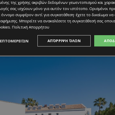
ένης της χρήσης ακριβών δεδομένων γεωεντοπισμού και χαρακ
ρίσματα ενός ή δύο υπνοδωματίων,
μερικά από τα οποία
ιλογές σας ισχύουν μόνο για αυτόν τον ιστότοπο. Ορισμένοι πρ
εξωτερικού τζακούζι
. Όλα τα διαμερίσματα διατίθενται
πλήρως
 έννομο συμφέρον αντί για συγκατάθεση· έχετε το δικαίωμα να
ιαφήμισης
. Μπορείτε να ανακαλέσετε τη συγκατάθεσή σας οποι
ookies
.
Πολιτική Απορρήτου
τίτλο ιδιοκτησίας. Η μεταβίβαση θα πραγματοποιηθεί μέσω
 στο Κτηματολόγιο. Μερικές επιλογές βρίσκονται παρακάτω:
ΛΕΠΤΟΜΕΡΕΙΏΝ
ΑΠΌΡΡΙΨΗ ΌΛΩΝ
ΑΠΟΔ