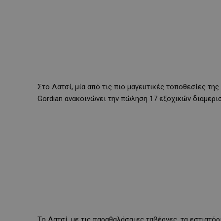
Στο Λατσί, μία από τις πιο μαγευτικές τοποθεσίες τη
Gordian ανακοινώνει την πώληση 17 εξοχικών διαμερισ
Το Λατσί, με τις παραθαλάσσιες ταβέρνες, τα εστιατόρ