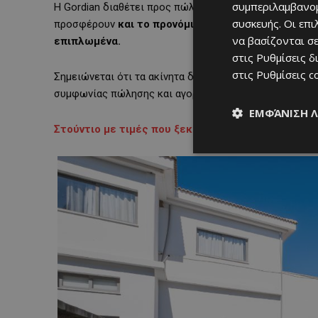
συμπεριλαμβανομ
Η Gordian διαθέτει προς πώληση
στούντιο και διαμε
συσκευής. Οι επ
προσφέρουν
και το προνόμιο ιδιωτικής πισίνας ή 
να βασίζονται σε
επιπλωμένα.
στις
Ρυθμίσεις δ
στις
Ρυθμίσεις c
Σημειώνεται ότι τα ακίνητα δεν διαθέτουν ξεχωριστό 
συμφωνίας πώλησης και αγοράς, η οποία θα κατατεθεί
ΕΜΦΆΝΙΣΗ 
Στούντιο με τιμές που ξεκινούν από
€
70,000