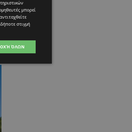
τηριστικών
ομηθευτές μπορεί
 αντιταχθείτε
αδήποτε στιγμή
ΟΧΉ ΌΛΩΝ