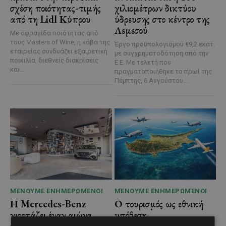
σχέση ποιότητας-τιμής
χιλιομέτρων δικτύου
από τη Lidl Κύπρου
ύδρευσης στο κέντρο της
Λεμεσού
Με σφραγίδα ποιότητας από
τους Masters of Wine, η κάβα της
Έργο προϋπολογισμού €9,2 εκατ.
εταιρείας συνδυάζει εξαιρετική
με συγχρηματοδότηση από την
ποικιλία, διεθνείς διακρίσεις
Ε.Ε. Με τελετή που
και...
πραγματοποιήθηκε το πρωί της
Πέμπτης, 6 Αυγούστου...
ΜΈΝΟΥΜΕ ΕΝΗΜΕΡΩΜΈΝΟΙ
ΜΈΝΟΥΜΕ ΕΝΗΜΕΡΩΜΈΝΟΙ
Η Mercedes-Benz
Ο τουρισμός ως εθνική
γιορτάζει έναν αιώνα
υπόθεση
ιστορίας και κοιτάζει