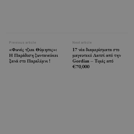
Previous article
Next article
«Φωνές τζιαι Θύμησες»:
17 νέα διαμερίσματα στο
Η Παράδοση ζωντανεύκει
μαγευτικό Λατσί από την
ξανά στο Παραλίμνι !
Gordian – Tιμές από
€70,000