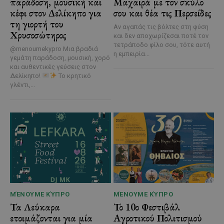
παράδοση, μουσική και
Μαχαιρά με τον σκύλο
κέφι στον Δελίκηπο για
σου και θέα τις Περσείδες
τη γιορτή του
Αν αγαπάς τις βόλτες στη φύση
Χρυσοσώτηρος
και δεν αποχωρίζεσαι ποτέ τον
τετράποδο φίλο σου, τότε αυτή
@menoumekypro Μια βραδιά
η εμπειρία...
γεμάτη παράδοση, μουσική, χορό
και αυθεντικές γεύσεις στον
Δελίκηπο!
Το κρητικό
γλέντι,...
ΜΈΝΟΥΜΕ ΚΎΠΡΟ
ΜΈΝΟΥΜΕ ΚΎΠΡΟ
Τα Λεύκαρα
Το 10ο Φεστιβάλ
ετοιμάζονται για μία
Αγροτικού Πολιτισμού