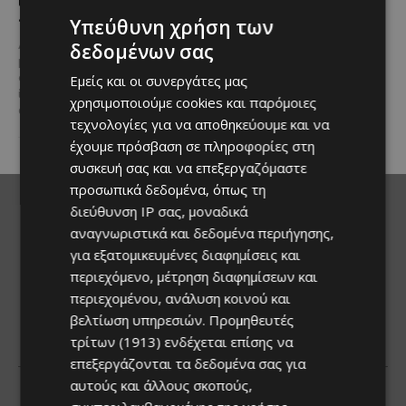
Του Γιάννου Πανταζή* Είναι κοινή
προς το μέλλον
πεποίθηση ότι ο τουρισμός
Υπεύθυνη χρήση των
αποτελεί μία από τις
Λίγες αυτοκινητοβιομηχανίες
δεδομένων σας
σημαντικότερες βιομηχανίες της
μπορούν να ισχυριστούν ότι το
Κύπρου και διαχρονικά...
όνομά τους έγινε συνώνυμο της
Εμείς και οι συνεργάτες μας
ίδιας της ιστορίας του
χρησιμοποιούμε cookies και παρόμοιες
αυτοκινήτου. Η...
τεχνολογίες για να αποθηκεύουμε και να
έχουμε πρόσβαση σε πληροφορίες στη
συσκευή σας και να επεξεργαζόμαστε
προσωπικά δεδομένα, όπως τη
διεύθυνση IP σας, μοναδικά
αναγνωριστικά και δεδομένα περιήγησης,
για εξατομικευμένες διαφημίσεις και
περιεχόμενο, μέτρηση διαφημίσεων και
περιεχομένου, ανάλυση κοινού και
βελτίωση υπηρεσιών.
Προμηθευτές
τρίτων (1913)
ενδέχεται επίσης να
επεξεργάζονται τα δεδομένα σας για
αυτούς και άλλους σκοπούς,