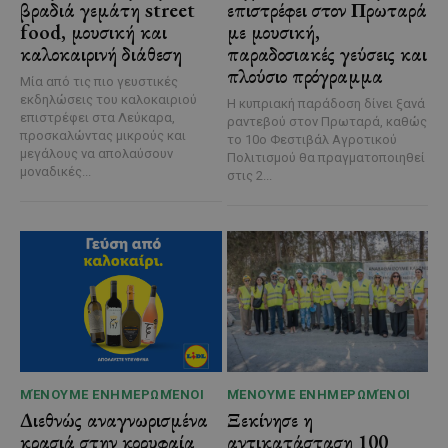
βραδιά γεμάτη street
επιστρέφει στον Πρωταρά
food, μουσική και
με μουσική,
καλοκαιρινή διάθεση
παραδοσιακές γεύσεις και
πλούσιο πρόγραμμα
Μία από τις πιο γευστικές
εκδηλώσεις του καλοκαιριού
Η κυπριακή παράδοση δίνει ξανά
επιστρέφει στα Λεύκαρα,
ραντεβού στον Πρωταρά, καθώς
προσκαλώντας μικρούς και
το 10ο Φεστιβάλ Αγροτικού
μεγάλους να απολαύσουν
Πολιτισμού θα πραγματοποιηθεί
μοναδικές...
στις 2...
ΜΈΝΟΥΜΕ ΕΝΗΜΕΡΩΜΈΝΟΙ
ΜΈΝΟΥΜΕ ΕΝΗΜΕΡΩΜΈΝΟΙ
Διεθνώς αναγνωρισμένα
Ξεκίνησε η
κρασιά στην κορυφαία
αντικατάσταση 100