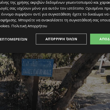
ένης της χρήσης ακριβών δεδομένων γεωεντοπισμού και χαρακ
, γιατί, σύμφωνα με τα επίσημα Συναξάρια της Εκκλησίας, ο Άγιος
ιλογές σας ισχύουν μόνο για αυτόν τον ιστότοπο. Ορισμένοι πρ
αι μαρτύρησε στην Παφλαγονία της Καππαδοκίας.
 έννομο συμφέρον αντί για συγκατάθεση· έχετε το δικαίωμα να
ιαφήμισης
. Μπορείτε να ανακαλέσετε τη συγκατάθεσή σας οποι
Άγιος Μάμας έκανε τη θαυματουργή του εμφάνιση στο χωριό,
ookies
.
Πολιτική Απορρήτου
 ράβδου του
. Γι’ αυτό και κάποιος επισκέπτης μπορεί να δει τους
μινού, έξω από το εξωκλήσι του Αγίου Μάμαντος.
ΛΕΠΤΟΜΕΡΕΙΏΝ
ΑΠΌΡΡΙΨΗ ΌΛΩΝ
ΑΠΟΔ