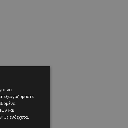
για να
 επεξεργαζόμαστε
δεδομένα
εων και
913)
ενδέχεται