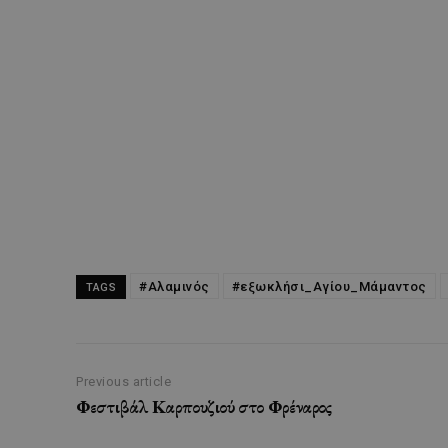
#Αλαμινός
#εξωκλήσι_Αγίου_Μάμαντος
TAGS
Previous article
Φεστιβάλ Καρπουζιού στο Φρέναρος