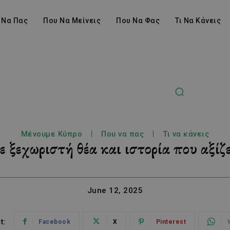
 Να Πας
Που Να Μείνεις
Που Να Φας
Τι Να Κάνεις
Μένουμε Κύπρο
Που να πας
Τι να κάνεις
 ξεχωριστή θέα και ιστορία που αξίζε
June 12, 2025
t:
Facebook
X
Pinterest