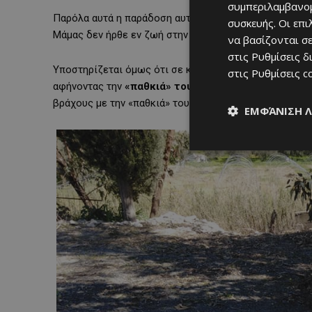
συμπεριλαμβανομ
Παρόλα αυτά η παράδοση αυτή φαίνεται να μην ευσταθεί
συσκευής. Οι επ
Μάμας δεν ήρθε εν ζωή στην Κύπρο, αλλά γεννήθηκε κ
να βασίζονται σε
στις
Ρυθμίσεις δ
Υποστηρίζεται όμως ότι σε κάποια χρονική στιγμή ο 
στις
Ρυθμίσεις c
αφήνοντας την
«παθκιά» του και το αποτύπωμα της
βράχους με την «παθκιά» του Αγίου στα νότια της Αλα
ΕΜΦΆΝΙΣΗ 