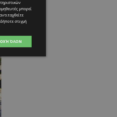
τηριστικών
ομηθευτές μπορεί
 αντιταχθείτε
αδήποτε στιγμή
ΟΧΉ ΌΛΩΝ