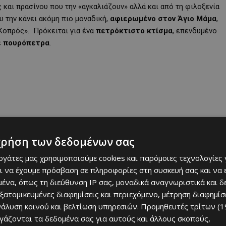
και πρασίνου που την «αγκαλιάζουν» αλλά και από τη φιλοξενία
 την κάνει ακόμη πιο μοναδική,
αφιερωμένο στον Άγιο Μάμα
,
«Κοπρός». Πρόκειται για ένα
πετρόκτιστο κτίσμα
, επενδυμένο
ε
πουρόπετρα
.
χρήση των δεδομένων σας
εργάτες μας χρησιμοποιούμε cookies και παρόμοιες τεχνολογίες 
ι να έχουμε πρόσβαση σε πληροφορίες στη συσκευή σας και να
ένα, όπως τη διεύθυνση IP σας, μοναδικά αναγνωριστικά και 
εξατομικευμένες διαφημίσεις και περιεχόμενο, μέτρηση διαφημίσ
ται ότι ο Άγιος Μάμας κατέφυγε διωκόμενος από τους
νάλυση κοινού και βελτίωση υπηρεσιών.
Προμηθευτές τρίτων (1
ργάζονται τα δεδομένα σας για αυτούς και άλλους σκοπούς,