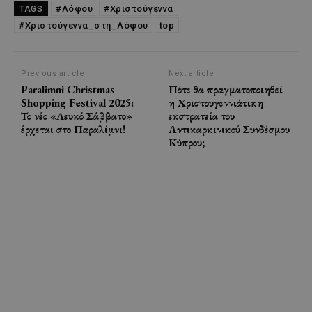
#Λόφου
#Χριστούγεννα
TAGS
#Χριστούγεννα_στη_Λόφου
top
Previous article
Next article
Paralimni Christmas
Πότε θα πραγματοποιηθεί
Shopping Festival 2025:
η Χριστουγεννιάτικη
Το νέο «Λευκό Σάββατο»
εκστρατεία του
έρχεται στο Παραλίμνι!
Αντικαρκινικού Συνδέσμου
Κύπρου;