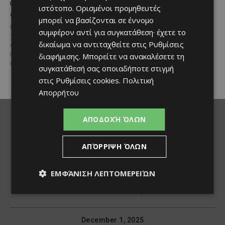
σχέση ποιότητας-τιμής
χιλιομέτρων δικτύου
ιστότοπο. Ορισμένοι προμηθευτές
από τη Lidl Κύπρου
ύδρευσης στο κέντρο της
μπορεί να βασίζονται σε έννομο
Λεμεσού
Με σφραγίδα ποιότητας από
συμφέρον αντί για συγκατάθεση· έχετε το
τους Masters of Wine, η κάβα της
Έργο προϋπολογισμού €9,2 εκατ.
δικαίωμα να αντιταχθείτε στις
Ρυθμίσεις
εταιρείας συνδυάζει εξαιρετική
με συγχρηματοδότηση από την
ποικιλία, διεθνείς διακρίσεις
διαφήμισης
. Μπορείτε να ανακαλέσετε τη
Ε.Ε. Με τελετή που
και...
πραγματοποιήθηκε το πρωί της
συγκατάθεσή σας οποιαδήποτε στιγμή
Πέμπτης, 6 Αυγούστου...
στις
Ρυθμίσεις cookies
.
Πολιτική
Απορρήτου
ΑΠΟΔΟΧΉ ΌΛΩΝ
ΑΠΌΡΡΙΨΗ ΌΛΩΝ
ΕΜΦΆΝΙΣΗ ΛΕΠΤΟΜΕΡΕΙΏΝ