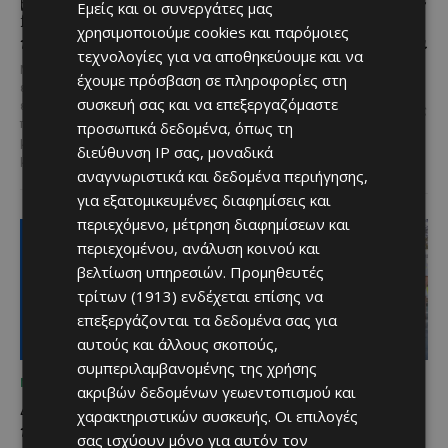
Εμείς και οι συνεργάτες μας
food, μουσική και
με μουσική,
χρησιμοποιούμε cookies και παρόμοιες
καλοκαιρινή διάθεση
παραδοσιακές γεύσεις και
τεχνολογίες για να αποθηκεύουμε και να
πλούσιο πρόγραμμα
Μία από τις πιο γευστικές
έχουμε πρόσβαση σε πληροφορίες στη
εκδηλώσεις του καλοκαιριού
Η κυπριακή παράδοση δίνει ξανά
συσκευή σας και να επεξεργαζόμαστε
επιστρέφει στα Λεύκαρα,
ραντεβού στον Πρωταρά, καθώς
προσκαλώντας μικρούς και
προσωπικά δεδομένα, όπως τη
το 10ο Φεστιβάλ Αγροτικού
μεγάλους να απολαύσουν
Πολιτισμού θα πραγματοποιηθεί
διεύθυνση IP σας, μοναδικά
μοναδικές...
στις 2...
αναγνωριστικά και δεδομένα περιήγησης,
για εξατομικευμένες διαφημίσεις και
περιεχόμενο, μέτρηση διαφημίσεων και
περιεχομένου, ανάλυση κοινού και
βελτίωση υπηρεσιών.
Προμηθευτές
τρίτων (1913)
ενδέχεται επίσης να
επεξεργάζονται τα δεδομένα σας για
αυτούς και άλλους σκοπούς,
συμπεριλαμβανομένης της χρήσης
ΜΈΝΟΥΜΕ ΕΝΗΜΕΡΩΜΈΝΟΙ
ΜΈΝΟΥΜΕ ΕΝΗΜΕΡΩΜΈΝΟΙ
ακριβών δεδομένων γεωεντοπισμού και
Διεθνώς αναγνωρισμένα
Ξεκίνησε η
χαρακτηριστικών συσκευής. Οι επιλογές
κρασιά στην κορυφαία
αντικατάσταση 100
σας ισχύουν μόνο για αυτόν τον