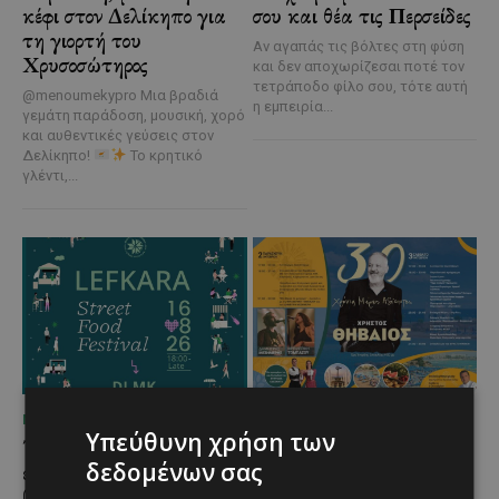
κέφι στον Δελίκηπο για
σου και θέα τις Περσείδες
τη γιορτή του
Αν αγαπάς τις βόλτες στη φύση
Χρυσοσώτηρος
και δεν αποχωρίζεσαι ποτέ τον
τετράποδο φίλο σου, τότε αυτή
@menoumekypro Μια βραδιά
η εμπειρία...
γεμάτη παράδοση, μουσική, χορό
και αυθεντικές γεύσεις στον
Δελίκηπο!
Το κρητικό
γλέντι,...
ΜΈΝΟΥΜΕ ΚΎΠΡΟ
ΜΈΝΟΥΜΕ ΚΎΠΡΟ
Υπεύθυνη χρήση των
Τα Λεύκαρα
Το 10ο Φεστιβάλ
δεδομένων σας
ετοιμάζονται για μία
Αγροτικού Πολιτισμού
βραδιά γεμάτη street
επιστρέφει στον Πρωταρά