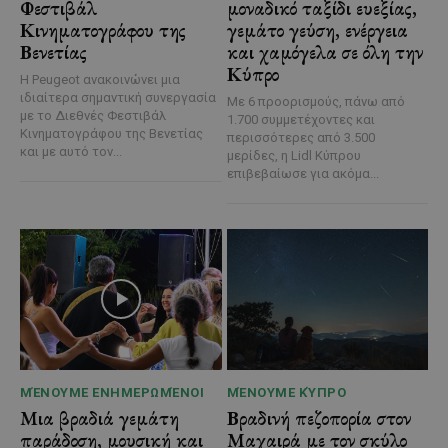
Φεστιβάλ
μοναδικό ταξίδι ευεξίας,
Κινηματογράφου της
γεμάτο γεύση, ενέργεια
Βενετίας
και χαμόγελα σε όλη την
Κύπρο
Η Peugeot ανακοινώνει μια
ιδιαίτερα σημαντική συνεργασία
Με 6 προορισμούς, πάνω από
με το Διεθνές Φεστιβάλ
1.700 συμμετέχοντες και
Κινηματογράφου της Βενετίας
περισσότερες από 3.500
και με αυτό τον...
μερίδες, η Lidl Κύπρου
επιβεβαίωσε για ακόμα...
ΜΈΝΟΥΜΕ ΕΝΗΜΕΡΩΜΈΝΟΙ
ΜΈΝΟΥΜΕ ΚΎΠΡΟ
Μια βραδιά γεμάτη
Βραδινή πεζοπορία στον
παράδοση, μουσική και
Μαχαιρά με τον σκύλο