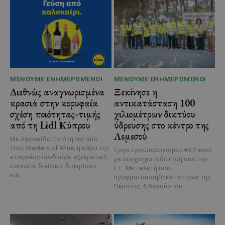
ΜΈΝΟΥΜΕ ΕΝΗΜΕΡΩΜΈΝΟΙ
ΜΈΝΟΥΜΕ ΕΝΗΜΕΡΩΜΈΝΟΙ
Διεθνώς αναγνωρισμένα
Ξεκίνησε η
κρασιά στην κορυφαία
αντικατάσταση 100
σχέση ποιότητας-τιμής
χιλιομέτρων δικτύου
από τη Lidl Κύπρου
ύδρευσης στο κέντρο της
Λεμεσού
Με σφραγίδα ποιότητας από
τους Masters of Wine, η κάβα της
Έργο προϋπολογισμού €9,2 εκατ.
εταιρείας συνδυάζει εξαιρετική
με συγχρηματοδότηση από την
ποικιλία, διεθνείς διακρίσεις
Ε.Ε. Με τελετή που
και...
πραγματοποιήθηκε το πρωί της
Πέμπτης, 6 Αυγούστου...