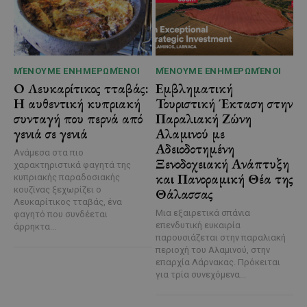
ΜΈΝΟΥΜΕ ΕΝΗΜΕΡΩΜΈΝΟΙ
ΜΈΝΟΥΜΕ ΕΝΗΜΕΡΩΜΈΝΟΙ
Ο Λευκαρίτικος τταβάς:
Εμβληματική
Η αυθεντική κυπριακή
Τουριστική Έκταση στην
συνταγή που περνά από
Παραλιακή Ζώνη
γενιά σε γενιά
Αλαμινού με
Αδειοδοτημένη
Ανάμεσα στα πιο
Ξενοδοχειακή Ανάπτυξη
χαρακτηριστικά φαγητά της
και Πανοραμική Θέα της
κυπριακής παραδοσιακής
κουζίνας ξεχωρίζει ο
Θάλασσας
Λευκαρίτικος τταβάς, ένα
Μια εξαιρετικά σπάνια
φαγητό που συνδέεται
επενδυτική ευκαιρία
άρρηκτα...
παρουσιάζεται στην παραλιακή
περιοχή του Αλαμινού, στην
επαρχία Λάρνακας. Πρόκειται
για τρία συνεχόμενα...