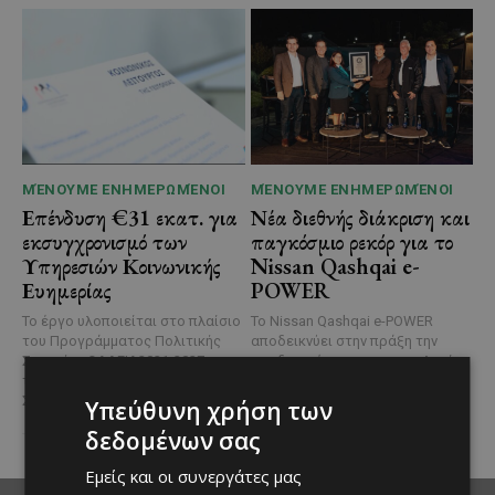
ΜΈΝΟΥΜΕ ΕΝΗΜΕΡΩΜΈΝΟΙ
ΜΈΝΟΥΜΕ ΕΝΗΜΕΡΩΜΈΝΟΙ
Επένδυση €31 εκατ. για
Νέα διεθνής διάκριση και
εκσυγχρονισμό των
παγκόσμιο ρεκόρ για το
Υπηρεσιών Κοινωνικής
Nissan Qashqai e-
Ευημερίας
POWER
Το έργο υλοποιείται στο πλαίσιο
Το Nissan Qashqai e-POWER
του Προγράμματος Πολιτικής
αποδεικνύει στην πράξη την
Συνοχής «ΘΑΛΕΙΑ2021-2027», με
αποδοτικότητα της τεχνολογίας
τη συγχρηματοδότησης της ΕΕ
του κατακτώντας τίτλο στα
Σε μία από τις...
Guinness World Records....
Υπεύθυνη χρήση των
δεδομένων σας
Εμείς και οι συνεργάτες μας