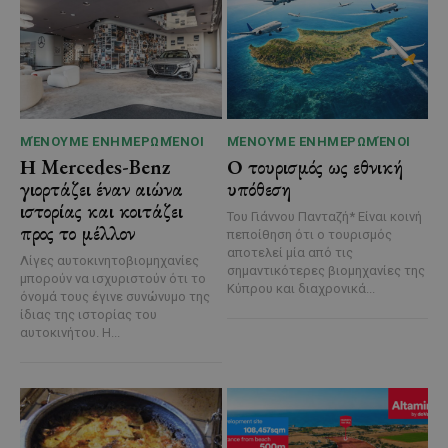
ΜΈΝΟΥΜΕ ΕΝΗΜΕΡΩΜΈΝΟΙ
ΜΈΝΟΥΜΕ ΕΝΗΜΕΡΩΜΈΝΟΙ
Η Mercedes-Benz
Ο τουρισμός ως εθνική
γιορτάζει έναν αιώνα
υπόθεση
ιστορίας και κοιτάζει
Του Γιάννου Πανταζή* Είναι κοινή
προς το μέλλον
πεποίθηση ότι ο τουρισμός
αποτελεί μία από τις
Λίγες αυτοκινητοβιομηχανίες
σημαντικότερες βιομηχανίες της
μπορούν να ισχυριστούν ότι το
Κύπρου και διαχρονικά...
όνομά τους έγινε συνώνυμο της
ίδιας της ιστορίας του
αυτοκινήτου. Η...