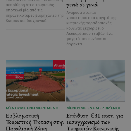
γενιά σε γενιά
πεποίθηση ότι ο τουρισμός
αποτελεί μία από τις
Ανάμεσα στα πιο
σημαντικότερες βιομηχανίες της
χαρακτηριστικά φαγητά της
Κύπρου και διαχρονικά...
κυπριακής παραδοσιακής
κουζίνας ξεχωρίζει ο
Λευκαρίτικος τταβάς, ένα
φαγητό που συνδέεται
άρρηκτα...
ΜΈΝΟΥΜΕ ΕΝΗΜΕΡΩΜΈΝΟΙ
ΜΈΝΟΥΜΕ ΕΝΗΜΕΡΩΜΈΝΟΙ
Εμβληματική
Επένδυση €31 εκατ. για
Τουριστική Έκταση στην
εκσυγχρονισμό των
Παραλιακή Ζώνη
Υπηρεσιών Κοινωνικής