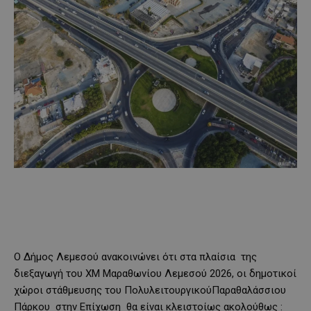
Ο Δήμος Λεμεσού ανακοινώνει ότι στα πλαίσια της
διε
ξαγωγή του
ΧΜ Μαραθωνίου Λεμεσού
202
6
,
οι δημοτικοί
χώροι στάθμευσης του
Πολυλειτουργικού
Παραθαλάσσιου
Πάρκου στην
Επίχωση
θα είναι
κλειστοί
ως ακολούθως :