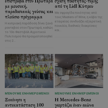
επιστρέφει στον Πρωταρά
σχέση ποιότητας-τιμής
με μουσική,
από τη Lidl Κύπρου
παραδοσιακές γεύσεις και
Με σφραγίδα ποιότητας από
πλούσιο πρόγραμμα
τους Masters of Wine, η κάβα της
εταιρείας συνδυάζει εξαιρετική
Η κυπριακή παράδοση δίνει ξανά
ποικιλία, διεθνείς διακρίσεις
ραντεβού στον Πρωταρά, καθώς
και...
το 10ο Φεστιβάλ Αγροτικού
Πολιτισμού θα πραγματοποιηθεί
στις 2...
ΜΈΝΟΥΜΕ ΕΝΗΜΕΡΩΜΈΝΟΙ
ΜΈΝΟΥΜΕ ΕΝΗΜΕΡΩΜΈΝΟΙ
Ξεκίνησε η
Η Mercedes-Benz
αντικατάσταση 100
γιορτάζει έναν αιώνα