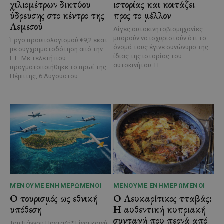
χιλιομέτρων δικτύου
ιστορίας και κοιτάζει
ύδρευσης στο κέντρο της
προς το μέλλον
Λεμεσού
Λίγες αυτοκινητοβιομηχανίες
μπορούν να ισχυριστούν ότι το
Έργο προϋπολογισμού €9,2 εκατ.
όνομά τους έγινε συνώνυμο της
με συγχρηματοδότηση από την
ίδιας της ιστορίας του
Ε.Ε. Με τελετή που
αυτοκινήτου. Η...
πραγματοποιήθηκε το πρωί της
Πέμπτης, 6 Αυγούστου...
ΜΈΝΟΥΜΕ ΕΝΗΜΕΡΩΜΈΝΟΙ
ΜΈΝΟΥΜΕ ΕΝΗΜΕΡΩΜΈΝΟΙ
Ο τουρισμός ως εθνική
Ο Λευκαρίτικος τταβάς:
υπόθεση
Η αυθεντική κυπριακή
συνταγή που περνά από
Του Γιάννου Πανταζή* Είναι κοινή