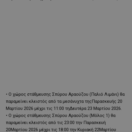
•
Ο χώρος στάθμευσης Σπύρου
Αραούζου
(Παλιό Λιμάνι) θα
παραμείνει κλειστός από
τα μεσάνυχτα της
Π
αρασκευή
ς
2
0
Μαρτίου
20
2
6
μέχρι
τις 11:00 τη
Δευτέρα
2
3
Μαρτίου
202
6
.
•
Ο χώρ
ος στάθμευσης Σπύρου
Αραούζου
(Μόλος 1) θ
α
παραμείνει κλειστός από
τις 23:00 την
Παρασκευή
20
Μαρτίου
2026
μ
έχρι τις 18
:
00
την Κυριακή
22
Μαρτίου