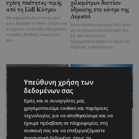
σχέση ποιότητας-τιμής
χιλιομέτρων δικτύου
από τη Lidl Κύπρου
ύδρευσης στο κέντρο της
Λεμεσού
Με σφραγίδα ποιότητας από
τους Masters of Wine, η κάβα της
Έργο προϋπολογισμού €9,2 εκατ.
εταιρείας συνδυάζει εξαιρετική
με συγχρηματοδότηση από την
ποικιλία, διεθνείς διακρίσεις
Ε.Ε. Με τελετή που
και...
πραγματοποιήθηκε το πρωί της
Πέμπτης, 6 Αυγούστου...
Υπεύθυνη χρήση των
δεδομένων σας
Εμείς και οι συνεργάτες μας
χρησιμοποιούμε cookies και παρόμοιες
τεχνολογίες για να αποθηκεύουμε και να
ΜΈΝΟΥΜΕ ΕΝΗΜΕΡΩΜΈΝΟΙ
ΜΈΝΟΥΜΕ ΕΝΗΜΕΡΩΜΈΝΟΙ
Η Mercedes-Benz
Ο τουρισμός ως εθνική
έχουμε πρόσβαση σε πληροφορίες στη
γιορτάζει έναν αιώνα
υπόθεση
συσκευή σας και να επεξεργαζόμαστε
ιστορίας και κοιτάζει
προσωπικά δεδομένα, όπως τη
Του Γιάννου Πανταζή* Είναι κοινή