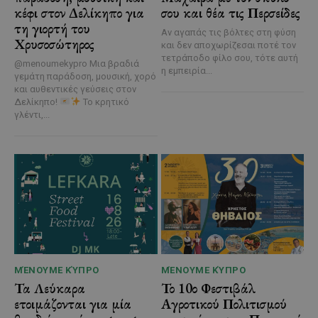
κέφι στον Δελίκηπο για
σου και θέα τις Περσείδες
τη γιορτή του
Αν αγαπάς τις βόλτες στη φύση
Χρυσοσώτηρος
και δεν αποχωρίζεσαι ποτέ τον
τετράποδο φίλο σου, τότε αυτή
@menoumekypro Μια βραδιά
η εμπειρία...
γεμάτη παράδοση, μουσική, χορό
και αυθεντικές γεύσεις στον
Δελίκηπο!
Το κρητικό
γλέντι,...
ΜΈΝΟΥΜΕ ΚΎΠΡΟ
ΜΈΝΟΥΜΕ ΚΎΠΡΟ
Τα Λεύκαρα
Το 10ο Φεστιβάλ
ετοιμάζονται για μία
Αγροτικού Πολιτισμού