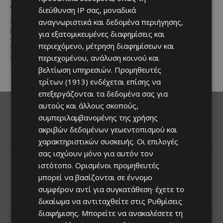
προς το μέλλον
πεποίθηση ότι ο τουρισμός
διεύθυνση IP σας, μοναδικά
αποτελεί μία από τις
αναγνωριστικά και δεδομένα περιήγησης,
Λίγες αυτοκινητοβιομηχανίες
σημαντικότερες βιομηχανίες της
μπορούν να ισχυριστούν ότι το
για εξατομικευμένες διαφημίσεις και
Κύπρου και διαχρονικά...
όνομά τους έγινε συνώνυμο της
περιεχόμενο, μέτρηση διαφημίσεων και
ίδιας της ιστορίας του
περιεχομένου, ανάλυση κοινού και
αυτοκινήτου. Η...
βελτίωση υπηρεσιών.
Προμηθευτές
τρίτων (1913)
ενδέχεται επίσης να
επεξεργάζονται τα δεδομένα σας για
αυτούς και άλλους σκοπούς,
συμπεριλαμβανομένης της χρήσης
ακριβών δεδομένων γεωεντοπισμού και
χαρακτηριστικών συσκευής. Οι επιλογές
σας ισχύουν μόνο για αυτόν τον
ιστότοπο. Ορισμένοι προμηθευτές
μπορεί να βασίζονται σε έννομο
συμφέρον αντί για συγκατάθεση· έχετε το
δικαίωμα να αντιταχθείτε στις
Ρυθμίσεις
διαφήμισης
. Μπορείτε να ανακαλέσετε τη