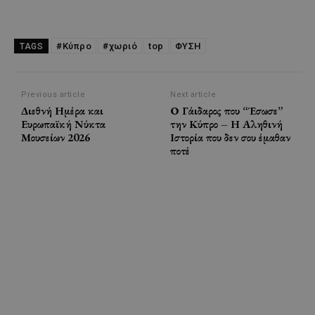
#Κύπρο
#χωριό
top
ΦΥΣΗ
TAGS
Previous article
Next article
Διεθνή Ημέρα και
Ο Γάιδαρος που “Έσωσε”
Ευρωπαϊκή Νύκτα
την Κύπρο – Η Αληθινή
Μουσείων 2026
Ιστορία που δεν σου έμαθαν
ποτέ