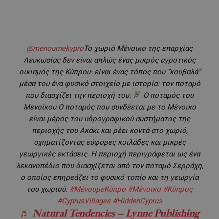
@menoumekypro
Το χωριό Μένοικο της επαρχίας
Λευκωσίας δεν είναι απλώς ένας μικρός αγροτικός
οικισμός της Κύπρου· είναι ένας τόπος που “κουβαλά”
μέσα του ένα φυσικό στοιχείο με ιστορία: τον ποταμό
που διασχίζει την περιοχή του.
Ο ποταμός του
Μενοίκου Ο ποταμός που συνδέεται με το Μένοικο
είναι μέρος του υδρογραφικού συστήματος της
περιοχής του Ακάκι και ρέει κοντά στο χωριό,
σχηματίζοντας εύφορες κοιλάδες και μικρές
γεωργικές εκτάσεις. Η περιοχή περιγράφεται ως ένα
λεκανοπέδιο που διασχίζεται από τον ποταμό Σερράχη,
ο οποίος επηρεάζει το φυσικό τοπίο και τη γεωργία
του χωριού.
#ΜένουμεΚύπρο
#Μένοικο
#Κύπρος
#CyprusVillages
#HiddenCyprus
♬ Natural Tendencies – Lynne Publishing