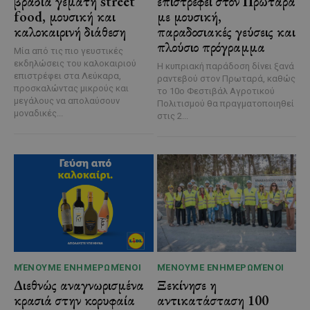
βραδιά γεμάτη street
επιστρέφει στον Πρωταρά
food, μουσική και
με μουσική,
καλοκαιρινή διάθεση
παραδοσιακές γεύσεις και
πλούσιο πρόγραμμα
Μία από τις πιο γευστικές
εκδηλώσεις του καλοκαιριού
Η κυπριακή παράδοση δίνει ξανά
επιστρέφει στα Λεύκαρα,
ραντεβού στον Πρωταρά, καθώς
προσκαλώντας μικρούς και
το 10ο Φεστιβάλ Αγροτικού
μεγάλους να απολαύσουν
Πολιτισμού θα πραγματοποιηθεί
μοναδικές...
στις 2...
ΜΈΝΟΥΜΕ ΕΝΗΜΕΡΩΜΈΝΟΙ
ΜΈΝΟΥΜΕ ΕΝΗΜΕΡΩΜΈΝΟΙ
Διεθνώς αναγνωρισμένα
Ξεκίνησε η
κρασιά στην κορυφαία
αντικατάσταση 100