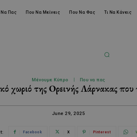
 Να Πας
Που Να Μείνεις
Που Να Φας
Τι Να Κάνεις
Μένουμε Κύπρο
Που να πας
κό χωριό της Ορεινής Λάρνακας που 
June 29, 2025
t:
Facebook
X
Pinterest