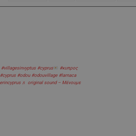
#villagesinvyptus
#cyprus
#κυπρος
#cyprus
#odou
#odouvillage
#larnaca
rincyprus
♬ original sound – Μένουμε