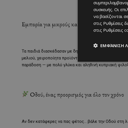
συμπεριλαμβανομ
συσκευής. Οι επ
να βασίζονται σε
Εμπειρία για μικρούς και μεγάλους
στις
Ρυθμίσεις δ
στις
Ρυθμίσεις c
ΕΜΦΆΝΙΣΗ 
Τα παιδιά διασκέδασαν με δημιουργικά εργαστήρια, ζω
μελιού, χειροποίητα προϊόντα και καλλυντικά με βάση 
παράδοση — με πολύ γλύκα και αληθινή κυπριακή φιλοξ
Οδού, ένας προορισμός για όλο τον χρόνο
Αν δεν κατάφερες να πας φέτος… βάλε την Οδού στη λί