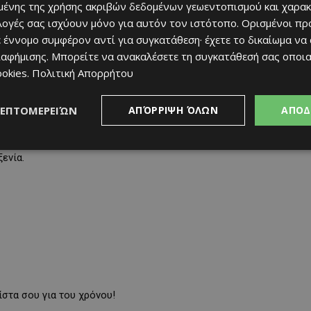
ένης της χρήσης ακριβών δεδομένων γεωεντοπισμού και χαρακ
ιλογές σας ισχύουν μόνο για αυτόν τον ιστότοπο. Ορισμένοι πρ
 έννομο συμφέρον αντί για συγκατάθεση· έχετε το δικαίωμα να
ιαφήμισης
. Μπορείτε να ανακαλέσετε τη συγκατάθεσή σας οποι
ookies
.
Πολιτική Απορρήτου
ΛΕΠΤΟΜΕΡΕΙΏΝ
ΑΠΌΡΡΙΨΗ ΌΛΩΝ
ΑΠΟΔ
γραφική και κυνήγι θησαυρού, ενώ οι μεγάλοι απόλαυσαν δοκιμές
το μέλι. Ήταν μια μέρα αφιερωμένη στη φύση, τη γνώση και την
ενία.
στα σου για του χρόνου!