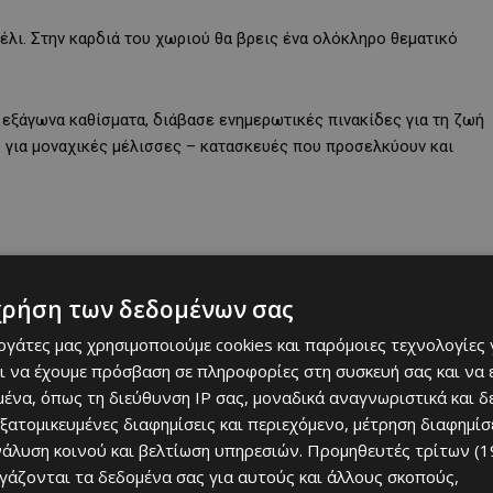
μέλι. Στην καρδιά του χωριού θα βρεις ένα ολόκληρο θεματικό
εξάγωνα καθίσματα, διάβασε ενημερωτικές πινακίδες για τη ζωή
” για μοναχικές μέλισσες – κατασκευές που προσελκύουν και
25
χρήση των δεδομένων σας
εργάτες μας χρησιμοποιούμε cookies και παρόμοιες τεχνολογίες 
ι να έχουμε πρόσβαση σε πληροφορίες στη συσκευή σας και να
αι υποδέχθηκε το 7ο Φεστιβάλ Μελιού και Μελισσοκομίας!
ένα, όπως τη διεύθυνση IP σας, μοναδικά αναγνωριστικά και 
εξατομικευμένες διαφημίσεις και περιεχόμενο, μέτρηση διαφημίσ
σική στην πλατεία έξω από την εκκλησία, και πάγκους με τοπικά
νάλυση κοινού και βελτίωση υπηρεσιών.
Προμηθευτές τρίτων (1
τικά και παραδοσιακά γλυκίσματα.
ργάζονται τα δεδομένα σας για αυτούς και άλλους σκοπούς,