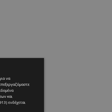
για να
 επεξεργαζόμαστε
δεδομένα
εων και
913)
ενδέχεται