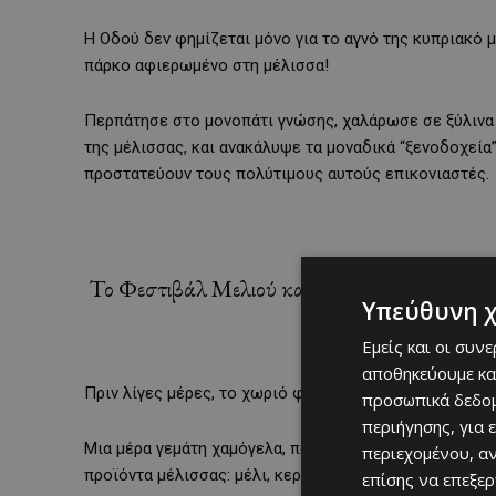
Η Οδού δεν φημίζεται μόνο για το αγνό της κυπριακό 
πάρκο αφιερωμένο στη μέλισσα!
Περπάτησε στο μονοπάτι γνώσης, χαλάρωσε σε ξύλινα 
της μέλισσας, και ανακάλυψε τα μοναδικά “ξενοδοχεία
προστατεύουν τους πολύτιμους αυτούς επικονιαστές.
Το Φεστιβάλ Μελιού και Μελισσοκομίας 20
Υπεύθυνη 
Εμείς και οι συν
αποθηκεύουμε κα
Πριν λίγες μέρες, το χωριό φόρεσε τα γιορτινά του κ
προσωπικά δεδομ
περιήγησης, για 
Μια μέρα γεμάτη χαμόγελα, παραδοσιακούς χορούς, μου
περιεχομένου, α
προϊόντα μέλισσας: μέλι, κερί, πρόπολη, λικέρ, καλλυν
επίσης να επεξε