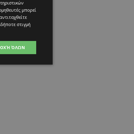
τηριστικών
ομηθευτές μπορεί
 αντιταχθείτε
αδήποτε στιγμή
ΟΧΉ ΌΛΩΝ