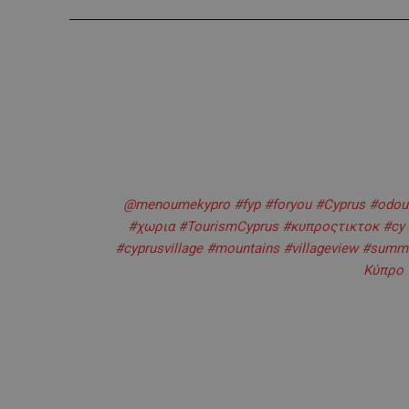
@menoumekypro
#fyp
#foryou
#Cyprus
#odou
#χωρια
#TourismCyprus
#κυπροςτικτοκ
#cy
#cyprusvillage
#mountains
#villageview
#summe
Κύπρο