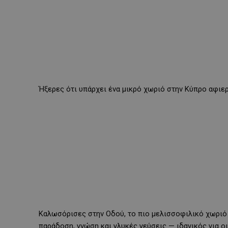
Ήξερες ότι υπάρχει ένα μικρό χωριό στην Κύπρο αφιε
Καλωσόρισες στην Οδού, το πιο μελισσοφιλικό χωριό
παράδοση, γνώση και γλυκές γεύσεις — ιδανικός για ο