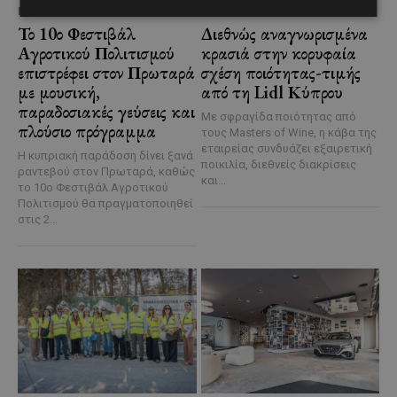
ΜΈΝΟΥΜΕ ΚΎΠΡΟ
ΜΈΝΟΥΜΕ ΕΝΗΜΕΡΩΜΈΝΟΙ
Το 10ο Φεστιβάλ
Διεθνώς αναγνωρισμένα
Αγροτικού Πολιτισμού
κρασιά στην κορυφαία
επιστρέφει στον Πρωταρά
σχέση ποιότητας-τιμής
με μουσική,
από τη Lidl Κύπρου
παραδοσιακές γεύσεις και
Με σφραγίδα ποιότητας από
πλούσιο πρόγραμμα
τους Masters of Wine, η κάβα της
εταιρείας συνδυάζει εξαιρετική
Η κυπριακή παράδοση δίνει ξανά
ποικιλία, διεθνείς διακρίσεις
ραντεβού στον Πρωταρά, καθώς
και...
το 10ο Φεστιβάλ Αγροτικού
Πολιτισμού θα πραγματοποιηθεί
στις 2...