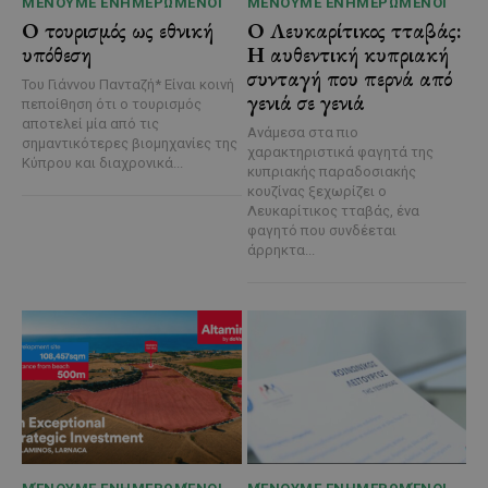
ΜΈΝΟΥΜΕ ΕΝΗΜΕΡΩΜΈΝΟΙ
ΜΈΝΟΥΜΕ ΕΝΗΜΕΡΩΜΈΝΟΙ
Ο τουρισμός ως εθνική
Ο Λευκαρίτικος τταβάς:
υπόθεση
Η αυθεντική κυπριακή
συνταγή που περνά από
Του Γιάννου Πανταζή* Είναι κοινή
γενιά σε γενιά
πεποίθηση ότι ο τουρισμός
αποτελεί μία από τις
Ανάμεσα στα πιο
σημαντικότερες βιομηχανίες της
χαρακτηριστικά φαγητά της
Κύπρου και διαχρονικά...
κυπριακής παραδοσιακής
κουζίνας ξεχωρίζει ο
Λευκαρίτικος τταβάς, ένα
φαγητό που συνδέεται
άρρηκτα...