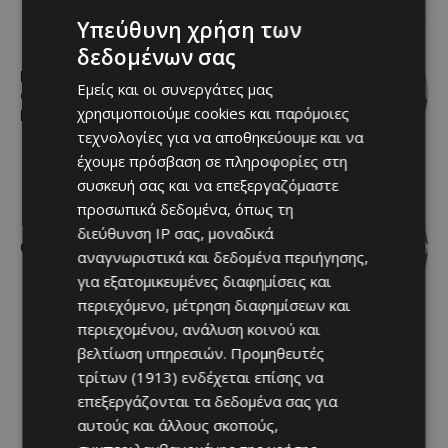
Υπεύθυνη χρήση των
δεδομένων σας
Η Mercedes-Benz γιορτάζει έναν
Εμείς και οι συνεργάτες μας
αιώνα ιστορίας και κοιτάζει προς το
χρησιμοποιούμε cookies και παρόμοιες
μέλλον
τεχνολογίες για να αποθηκεύουμε και να
έχουμε πρόσβαση σε πληροφορίες στη
συσκευή σας και να επεξεργαζόμαστε
προσωπικά δεδομένα, όπως τη
διεύθυνση IP σας, μοναδικά
Ο τουρισμός ως εθνική υπόθεση
αναγνωριστικά και δεδομένα περιήγησης,
για εξατομικευμένες διαφημίσεις και
περιεχόμενο, μέτρηση διαφημίσεων και
περιεχομένου, ανάλυση κοινού και
βελτίωση υπηρεσιών.
Προμηθευτές
τρίτων (1913)
ενδέχεται επίσης να
επεξεργάζονται τα δεδομένα σας για
αυτούς και άλλους σκοπούς,