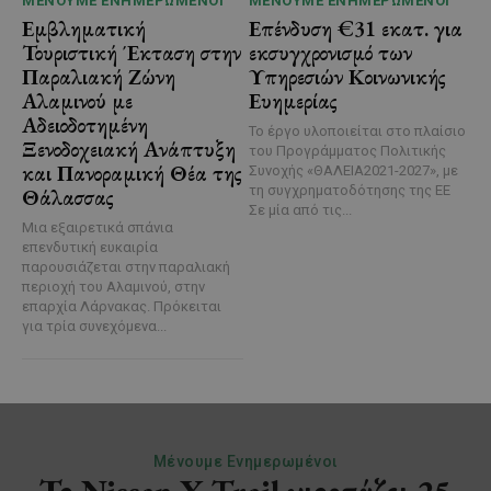
ΜΈΝΟΥΜΕ ΕΝΗΜΕΡΩΜΈΝΟΙ
ΜΈΝΟΥΜΕ ΕΝΗΜΕΡΩΜΈΝΟΙ
Εμβληματική
Επένδυση €31 εκατ. για
Τουριστική Έκταση στην
εκσυγχρονισμό των
Παραλιακή Ζώνη
Υπηρεσιών Κοινωνικής
Αλαμινού με
Ευημερίας
Αδειοδοτημένη
Το έργο υλοποιείται στο πλαίσιο
Ξενοδοχειακή Ανάπτυξη
του Προγράμματος Πολιτικής
και Πανοραμική Θέα της
Συνοχής «ΘΑΛΕΙΑ2021-2027», με
τη συγχρηματοδότησης της ΕΕ
Θάλασσας
Σε μία από τις...
Μια εξαιρετικά σπάνια
επενδυτική ευκαιρία
παρουσιάζεται στην παραλιακή
περιοχή του Αλαμινού, στην
επαρχία Λάρνακας. Πρόκειται
για τρία συνεχόμενα...