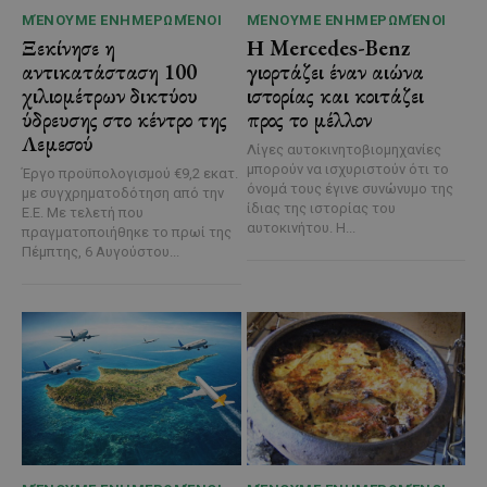
ΜΈΝΟΥΜΕ ΕΝΗΜΕΡΩΜΈΝΟΙ
ΜΈΝΟΥΜΕ ΕΝΗΜΕΡΩΜΈΝΟΙ
Ξεκίνησε η
Η Mercedes-Benz
αντικατάσταση 100
γιορτάζει έναν αιώνα
χιλιομέτρων δικτύου
ιστορίας και κοιτάζει
ύδρευσης στο κέντρο της
προς το μέλλον
Λεμεσού
Λίγες αυτοκινητοβιομηχανίες
μπορούν να ισχυριστούν ότι το
Έργο προϋπολογισμού €9,2 εκατ.
όνομά τους έγινε συνώνυμο της
με συγχρηματοδότηση από την
ίδιας της ιστορίας του
Ε.Ε. Με τελετή που
αυτοκινήτου. Η...
πραγματοποιήθηκε το πρωί της
Πέμπτης, 6 Αυγούστου...