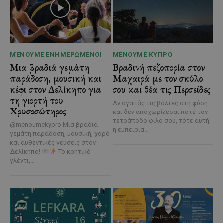
ΜΈΝΟΥΜΕ ΕΝΗΜΕΡΩΜΈΝΟΙ
ΜΈΝΟΥΜΕ ΚΎΠΡΟ
Μια βραδιά γεμάτη
Βραδινή πεζοπορία στον
παράδοση, μουσική και
Μαχαιρά με τον σκύλο
κέφι στον Δελίκηπο για
σου και θέα τις Περσείδες
τη γιορτή του
Αν αγαπάς τις βόλτες στη φύση
Χρυσοσώτηρος
και δεν αποχωρίζεσαι ποτέ τον
τετράποδο φίλο σου, τότε αυτή
@menoumekypro Μια βραδιά
η εμπειρία...
γεμάτη παράδοση, μουσική, χορό
και αυθεντικές γεύσεις στον
Δελίκηπο!
Το κρητικό
γλέντι,...