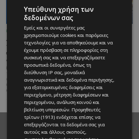
Υπεύθυνη χρήση των
δεδομένων σας
Εμείς και οι συνεργάτες μας
ΜΈΝΟΥΜΕ ΕΝΗΜΕΡΩΜΈΝΟΙ
ΜΈΝΟΥΜΕ ΕΝΗΜΕΡΩΜΈΝΟΙ
χρησιμοποιούμε cookies και παρόμοιες
Διεθνώς αναγνωρισμένα
Ξεκίνησε η
τεχνολογίες για να αποθηκεύουμε και να
κρασιά στην κορυφαία
αντικατάσταση 100
έχουμε πρόσβαση σε πληροφορίες στη
σχέση ποιότητας-τιμής
χιλιομέτρων δικτύου
συσκευή σας και να επεξεργαζόμαστε
από τη Lidl Κύπρου
ύδρευσης στο κέντρο της
προσωπικά δεδομένα, όπως τη
Λεμεσού
Με σφραγίδα ποιότητας από
διεύθυνση IP σας, μοναδικά
τους Masters of Wine, η κάβα της
Έργο προϋπολογισμού €9,2 εκατ.
αναγνωριστικά και δεδομένα περιήγησης,
εταιρείας συνδυάζει εξαιρετική
με συγχρηματοδότηση από την
ποικιλία, διεθνείς διακρίσεις
Ε.Ε. Με τελετή που
για εξατομικευμένες διαφημίσεις και
και...
πραγματοποιήθηκε το πρωί της
περιεχόμενο, μέτρηση διαφημίσεων και
Πέμπτης, 6 Αυγούστου...
περιεχομένου, ανάλυση κοινού και
βελτίωση υπηρεσιών.
Προμηθευτές
τρίτων (1913)
ενδέχεται επίσης να
επεξεργάζονται τα δεδομένα σας για
αυτούς και άλλους σκοπούς,