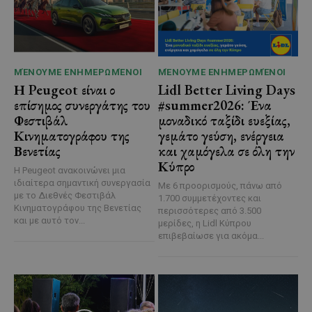
ΜΈΝΟΥΜΕ ΕΝΗΜΕΡΩΜΈΝΟΙ
ΜΈΝΟΥΜΕ ΕΝΗΜΕΡΩΜΈΝΟΙ
Η Peugeot είναι ο
Lidl Better Living Days
επίσημος συνεργάτης του
#summer2026: Ένα
Φεστιβάλ
μοναδικό ταξίδι ευεξίας,
Κινηματογράφου της
γεμάτο γεύση, ενέργεια
Βενετίας
και χαμόγελα σε όλη την
Κύπρο
Η Peugeot ανακοινώνει μια
ιδιαίτερα σημαντική συνεργασία
Με 6 προορισμούς, πάνω από
με το Διεθνές Φεστιβάλ
1.700 συμμετέχοντες και
Κινηματογράφου της Βενετίας
περισσότερες από 3.500
και με αυτό τον...
μερίδες, η Lidl Κύπρου
επιβεβαίωσε για ακόμα...