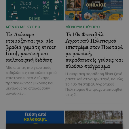
ΜΈΝΟΥΜΕ ΚΎΠΡΟ
ΜΈΝΟΥΜΕ ΚΎΠΡΟ
Τα Λεύκαρα
Το 10ο Φεστιβάλ
ετοιμάζονται για μία
Αγροτικού Πολιτισμού
βραδιά γεμάτη street
επιστρέφει στον Πρωταρά
food, μουσική και
με μουσική,
καλοκαιρινή διάθεση
παραδοσιακές γεύσεις και
πλούσιο πρόγραμμα
Μία από τις πιο γευστικές
εκδηλώσεις του καλοκαιριού
Η κυπριακή παράδοση δίνει ξανά
επιστρέφει στα Λεύκαρα,
ραντεβού στον Πρωταρά, καθώς
προσκαλώντας μικρούς και
το 10ο Φεστιβάλ Αγροτικού
μεγάλους να απολαύσουν
Πολιτισμού θα πραγματοποιηθεί
μοναδικές...
στις 2...