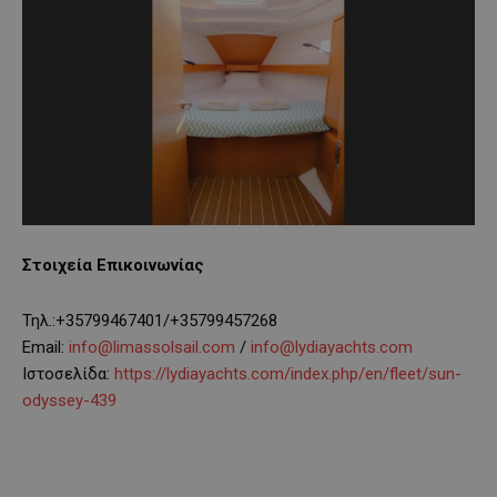
Στοιχεία Επικοινωνίας
Τηλ.:+35799467401/+35799457268
Email:
info@limassolsail.com
/
info@lydiayachts.com
Ιστοσελίδα:
https://lydiayachts.com/index.php/en/fleet/sun-
odyssey-439