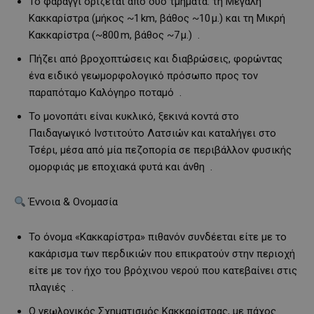
Το φαράγγι ορίζεται από δύο τμήματα: τη Μεγάλη
Κακκαρίστρα (μήκος ~1 km, βάθος ~10 μ.) και τη Μικρή
Κακκαρίστρα (~800 m, βάθος ~7 μ.)
.
Πήζει από βροχοπτώσεις και διαβρώσεις, φορώντας
ένα ειδικό γεωμορφολογικό πρόσωπο προς τον
παραπόταμο Καλόγηρο ποταμό
.
Το μονοπάτι είναι κυκλικό, ξεκινά κοντά στο
Παιδαγωγικό Ινστιτούτο Λατσιών και καταλήγει στο
Τσέρι, μέσα από μία πεζοπορία σε περιβάλλον φυσικής
ομορφιάς με εποχιακά φυτά και άνθη
.
Έννοια & Ονομασία
Το όνομα «Κακκαρίστρα» πιθανόν συνδέεται είτε με το
κακάρισμα των περδικιών που επικρατούν στην περιοχή
είτε με τον ήχο του βρόχινου νερού που κατεβαίνει στις
πλαγιές
.
Ο γεωλογικός Σχηματισμός Κακκαρίστρας, με πάχος