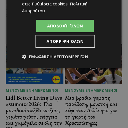
στις
Ρυθμίσεις cookies
.
Πολιτική
Ilio Rodoni, παίρνοντας τη
Η Peugeot ανακοινώνει μια
Απορρήτου
σκυτάλη από τον κ. Εύρο
ιδιαίτερα σημαντική συνεργασία
Στυλιανού,...
με το Διεθνές Φεστιβάλ
Κινηματογράφου της Βενετίας
ΑΠΟΔΟΧΉ ΌΛΩΝ
και με αυτό τον...
ΑΠΌΡΡΙΨΗ ΌΛΩΝ
ΕΜΦΆΝΙΣΗ ΛΕΠΤΟΜΕΡΕΙΏΝ
ΜΈΝΟΥΜΕ ΕΝΗΜΕΡΩΜΈΝΟΙ
ΜΈΝΟΥΜΕ ΕΝΗΜΕΡΩΜΈΝΟΙ
Lidl Better Living Days
Μια βραδιά γεμάτη
#summer2026: Ένα
παράδοση, μουσική και
μοναδικό ταξίδι ευεξίας,
κέφι στον Δελίκηπο για
γεμάτο γεύση, ενέργεια
τη γιορτή του
και χαμόγελα σε όλη την
Χρυσοσώτηρος