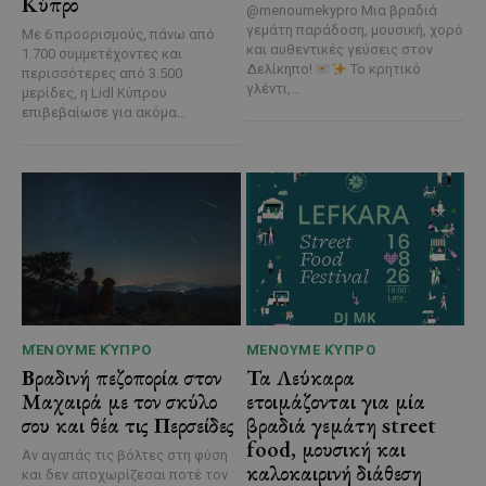
Κύπρο
@menoumekypro Μια βραδιά
γεμάτη παράδοση, μουσική, χορό
Με 6 προορισμούς, πάνω από
και αυθεντικές γεύσεις στον
1.700 συμμετέχοντες και
Δελίκηπο!
Το κρητικό
περισσότερες από 3.500
γλέντι,...
μερίδες, η Lidl Κύπρου
επιβεβαίωσε για ακόμα...
ΜΈΝΟΥΜΕ ΚΎΠΡΟ
ΜΈΝΟΥΜΕ ΚΎΠΡΟ
Βραδινή πεζοπορία στον
Τα Λεύκαρα
Μαχαιρά με τον σκύλο
ετοιμάζονται για μία
σου και θέα τις Περσείδες
βραδιά γεμάτη street
food, μουσική και
Αν αγαπάς τις βόλτες στη φύση
καλοκαιρινή διάθεση
και δεν αποχωρίζεσαι ποτέ τον