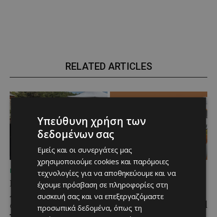
RELATED ARTICLES
Υπεύθυνη χρήση των
δεδομένων σας
Εμείς και οι συνεργάτες μας
χρησιμοποιούμε cookies και παρόμοιες
ΜΈΝΟΥΜΕ ΚΎΠΡΟ
ΜΈΝΟΥΜΕ ΕΝΗΜΕΡΩΜΈΝΟΙ
τεχνολογίες για να αποθηκεύουμε και να
Η αγαπημένη πισίνα του
Η Arla Protein
έχουμε πρόσβαση σε πληροφορίες στη
Αγίου Ιωάννη Πιτσιλιάς
συνεχίζει να καινοτομεί
συσκευή σας και να επεξεργαζόμαστε
ανοίγει ξανά – Έτοιμη
με το Arla Protein Food
προσωπικά δεδομένα, όπως τη
να υποδεχθεί το κοινό
to Go.