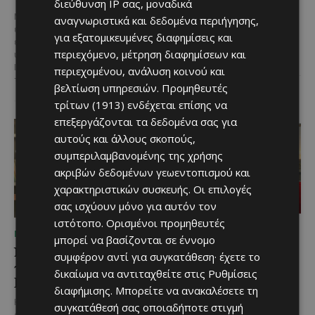
διεύθυνση IP σας, μοναδικά
Μια αγαπημένη καλοκαιρινή
Το πλήρες γεύμα που ακολουθεί
αναγνωριστικά και δεδομένα περιήγησης,
επιλογή στην ορεινή Κύπρο
τον ρυθμό της σύγχρονης ζωής.
για εξατομικευμένες διαφημίσεις και
επιστρέφει ανανεωμένη. Η
Οι σύγχρονοι ρυθμοί της ζωής
περιεχόμενο, μέτρηση διαφημίσεων και
υπαίθρια πισίνα στον Άγιο
αλλάζουν τον τρόπο που...
Ιωάννη Πιτσιλιάς ολοκλήρωσε
περιεχομένου, ανάλυση κοινού και
τις...
βελτίωση υπηρεσιών.
Προμηθευτές
τρίτων (1913)
ενδέχεται επίσης να
επεξεργάζονται τα δεδομένα σας για
αυτούς και άλλους σκοπούς,
συμπεριλαμβανομένης της χρήσης
ακριβών δεδομένων γεωεντοπισμού και
χαρακτηριστικών συσκευής. Οι επιλογές
σας ισχύουν μόνο για αυτόν τον
ιστότοπο. Ορισμένοι προμηθευτές
ΜΈΝΟΥΜΕ ΕΝΗΜΕΡΩΜΈΝΟΙ
ΜΈΝΟΥΜΕ ΕΝΗΜΕΡΩΜΈΝΟΙ
μπορεί να βασίζονται σε έννομο
Νέος Γενικός Διευθυντής
Η Peugeot είναι ο
συμφέρον αντί για συγκατάθεση· έχετε το
του Hilton Nicosia ο
επίσημος συνεργάτης του
δικαίωμα να αντιταχθείτε στις
Ρυθμίσεις
Ilio Rodoni
Φεστιβάλ
διαφήμισης
. Μπορείτε να ανακαλέσετε τη
Κινηματογράφου της
Καθήκοντα Γενικού Διευθυντή
συγκατάθεσή σας οποιαδήποτε στιγμή
Βενετίας
στο Hilton Nicosia αναλαμβάνει ο