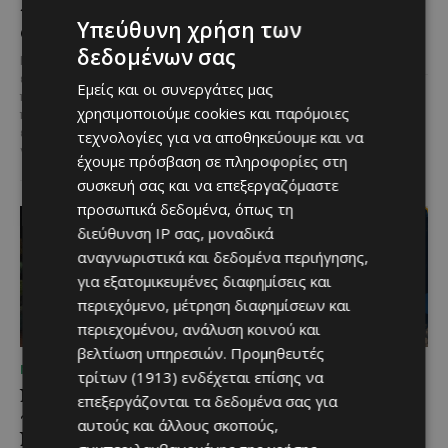
και Πανοραμική Θέα της
Συνοχής «ΘΑΛΕΙΑ2021-2027», με
Υπεύθυνη χρήση των
τη συγχρηματοδότησης της ΕΕ
Θάλασσας
Σε μία από τις...
δεδομένων σας
Μια εξαιρετικά σπάνια
επενδυτική ευκαιρία
Εμείς και οι συνεργάτες μας
παρουσιάζεται στην παραλιακή
χρησιμοποιούμε cookies και παρόμοιες
περιοχή του Αλαμινού, στην
επαρχία Λάρνακας. Πρόκειται
τεχνολογίες για να αποθηκεύουμε και να
για τρία συνεχόμενα...
έχουμε πρόσβαση σε πληροφορίες στη
συσκευή σας και να επεξεργαζόμαστε
προσωπικά δεδομένα, όπως τη
διεύθυνση IP σας, μοναδικά
αναγνωριστικά και δεδομένα περιήγησης,
για εξατομικευμένες διαφημίσεις και
περιεχόμενο, μέτρηση διαφημίσεων και
περιεχομένου, ανάλυση κοινού και
βελτίωση υπηρεσιών.
Προμηθευτές
ΜΈΝΟΥΜΕ ΕΝΗΜΕΡΩΜΈΝΟΙ
ΜΈΝΟΥΜΕ ΕΝΗΜΕΡΩΜΈΝΟΙ
τρίτων (1913)
ενδέχεται επίσης να
Νέα διεθνής διάκριση και
Υποβολή προτάσεων για
επεξεργάζονται τα δεδομένα σας για
παγκόσμιο ρεκόρ για το
το AglanJazz 2026 –
αυτούς και άλλους σκοπούς,
Nissan Qashqai e-
Τελευταία ημέρα