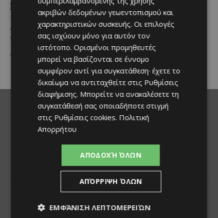
συμπεριλαμβανομένης της χρήσης
POWER
αιτήσεων η 7η
ακριβών δεδομένων γεωεντοπισμού και
Αυγούστου
Το Nissan Qashqai e-POWER
χαρακτηριστικών συσκευής. Οι επιλογές
αποδεικνύει στην πράξη την
Οι επαγγελματίες μουσικοί και
σας ισχύουν μόνο για αυτόν τον
αποδοτικότητα της τεχνολογίας
τα μουσικά σχήματα της Κύπρου
του κατακτώντας τίτλο στα
ιστότοπο. Ορισμένοι προμηθευτές
έχουν ακόμη λίγες ώρες στη
Guinness World Records....
διάθεσή τους για να...
μπορεί να βασίζονται σε έννομο
συμφέρον αντί για συγκατάθεση· έχετε το
δικαίωμα να αντιταχθείτε στις
Ρυθμίσεις
διαφήμισης
. Μπορείτε να ανακαλέσετε τη
συγκατάθεσή σας οποιαδήποτε στιγμή
στις
Ρυθμίσεις cookies
.
Πολιτική
Απορρήτου
ΑΠΟΔΟΧΉ ΌΛΩΝ
ΑΠΌΡΡΙΨΗ ΌΛΩΝ
ΕΜΦΆΝΙΣΗ ΛΕΠΤΟΜΕΡΕΙΏΝ