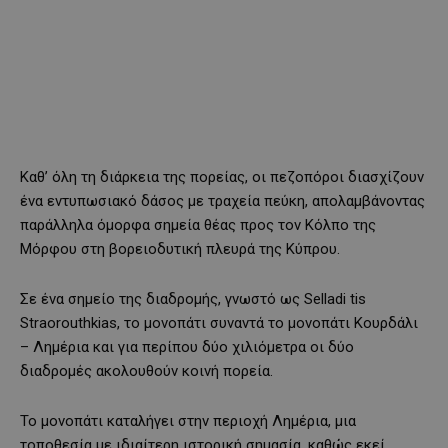
Καθ’ όλη τη διάρκεια της πορείας, οι πεζοπόροι διασχίζουν
ένα εντυπωσιακό δάσος με τραχεία πεύκη, απολαμβάνοντας
παράλληλα όμορφα σημεία θέας προς τον Κόλπο της
Μόρφου στη βορειοδυτική πλευρά της Κύπρου.
Σε ένα σημείο της διαδρομής, γνωστό ως Selladi tis
Straorouthkias, το μονοπάτι συναντά το μονοπάτι Κουρδάλι
– Λημέρια και για περίπου δύο χιλιόμετρα οι δύο
διαδρομές ακολουθούν κοινή πορεία.
Το μονοπάτι καταλήγει στην περιοχή Λημέρια, μια
τοποθεσία με ιδιαίτερη ιστορική σημασία, καθώς εκεί