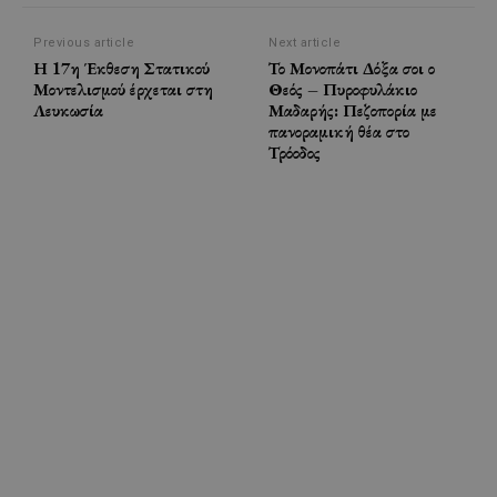
Previous article
Next article
Η 17η Έκθεση Στατικού
Το Μονοπάτι Δόξα σοι ο
Μοντελισμού έρχεται στη
Θεός – Πυροφυλάκιο
Λευκωσία
Μαδαρής: Πεζοπορία με
πανοραμική θέα στο
Τρόοδος