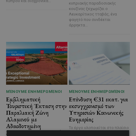
Κύπρου και διαχρονικά...
κυπριακής παραδοσιακής
κουζίνας ξεχωρίζει ο
Λευκαρίτικος τταβάς, ένα
φαγητό που συνδέεται
άρρηκτα...
ΜΈΝΟΥΜΕ ΕΝΗΜΕΡΩΜΈΝΟΙ
ΜΈΝΟΥΜΕ ΕΝΗΜΕΡΩΜΈΝΟΙ
Εμβληματική
Επένδυση €31 εκατ. για
Τουριστική Έκταση στην
εκσυγχρονισμό των
Παραλιακή Ζώνη
Υπηρεσιών Κοινωνικής
Αλαμινού με
Ευημερίας
Αδειοδοτημένη
Το έργο υλοποιείται στο πλαίσιο
Ξενοδοχειακή Ανάπτυξη
του Προγράμματος Πολιτικής