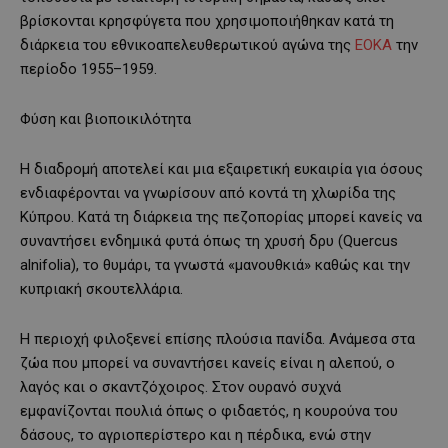
βρίσκονται κρησφύγετα που χρησιμοποιήθηκαν κατά τη
διάρκεια του εθνικοαπελευθερωτικού αγώνα της
EOKA
την
περίοδο 1955–1959.
Φύση και βιοποικιλότητα
Η διαδρομή αποτελεί και μια εξαιρετική ευκαιρία για όσους
ενδιαφέρονται να γνωρίσουν από κοντά τη χλωρίδα της
Κύπρου. Κατά τη διάρκεια της πεζοπορίας μπορεί κανείς να
συναντήσει ενδημικά φυτά όπως τη χρυσή δρυ (Quercus
alnifolia), το θυμάρι, τα γνωστά «μανουθκιά» καθώς και την
κυπριακή σκουτελλάρια.
Η περιοχή φιλοξενεί επίσης πλούσια πανίδα. Ανάμεσα στα
ζώα που μπορεί να συναντήσει κανείς είναι η αλεπού, ο
λαγός και ο σκαντζόχοιρος. Στον ουρανό συχνά
εμφανίζονται πουλιά όπως ο φιδαετός, η κουρούνα του
δάσους, το αγριοπερίστερο και η πέρδικα, ενώ στην