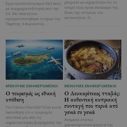
μπορούν να ισχυριστούν ότι το
Έργο προϋπολογισμού €9,2 εκατ.
όνομά τους έγινε συνώνυμο της
με συγχρηματοδότηση από την
ίδιας της ιστορίας του
Ε.Ε. Με τελετή που
αυτοκινήτου. Η...
πραγματοποιήθηκε το πρωί της
Πέμπτης, 6 Αυγούστου...
ΜΈΝΟΥΜΕ ΕΝΗΜΕΡΩΜΈΝΟΙ
ΜΈΝΟΥΜΕ ΕΝΗΜΕΡΩΜΈΝΟΙ
Ο τουρισμός ως εθνική
Ο Λευκαρίτικος τταβάς:
υπόθεση
Η αυθεντική κυπριακή
συνταγή που περνά από
Του Γιάννου Πανταζή* Είναι κοινή
γενιά σε γενιά
πεποίθηση ότι ο τουρισμός
αποτελεί μία από τις
Ανάμεσα στα πιο
σημαντικότερες βιομηχανίες της
χαρακτηριστικά φαγητά της