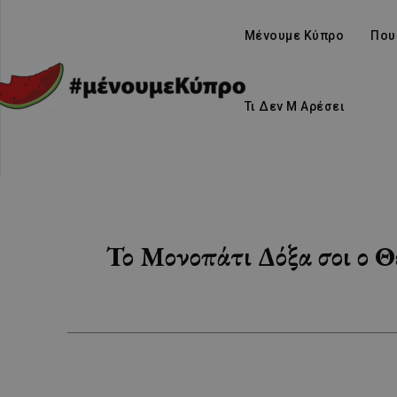
Μένουμε Κύπρο
Που
Τι Δεν Μ Αρέσει
Το Μονοπάτι Δόξα σοι ο Θ