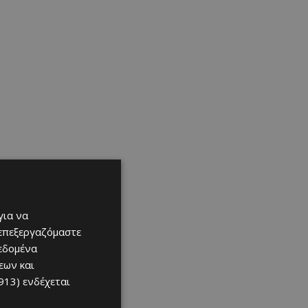
για να
 επεξεργαζόμαστε
δεδομένα
εων και
913)
ενδέχεται