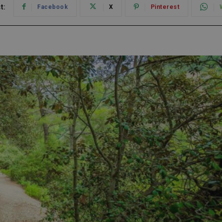
t:
Facebook
X
Pinterest