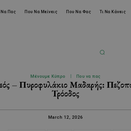
 Να Πας
Που Να Μείνεις
Που Να Φας
Τι Να Κάνεις
Μένουμε Κύπρο
Που να πας
εός – Πυροφυλάκιο Μαδαρής: Πεζοπο
Τρόοδος
March 12, 2026