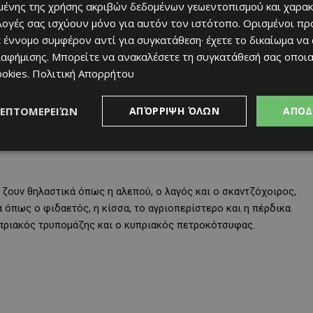
ένης της χρήσης ακριβών δεδομένων γεωεντοπισμού και χαρακ
τια της περιοχής, όπως το Μαδαρή – Σελλάδι του Καραμανλή, το
ιλογές σας ισχύουν μόνο για αυτόν τον ιστότοπο. Ορισμένοι πρ
 της Χώρας, δημιουργώντας ένα εκτεταμένο δίκτυο πεζοπορίας για
 έννομο συμφέρον αντί για συγκατάθεση· έχετε το δικαίωμα να
ιαφήμισης
. Μπορείτε να ανακαλέσετε τη συγκατάθεσή σας οποι
ookies
.
Πολιτική Απορρήτου
ΛΕΠΤΟΜΕΡΕΙΏΝ
ΑΠΌΡΡΙΨΗ ΌΛΩΝ
ΑΠΟΔ
ν την ευκαιρία να γνωρίσουν πολλά από τα ενδημικά φυτά της
 θυμάρι, την αραβίδα τη μωβ, τα γνωστά «μανουθκιά» καθώς και
 ζουν θηλαστικά όπως η αλεπού, ο λαγός και ο σκαντζόχοιρος,
 όπως ο φιδαετός, η κίσσα, το αγριοπερίστερο και η πέρδικα.
υπριακός τρυπομάζης και ο κυπριακός πετροκότσυφας.