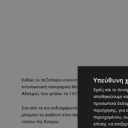
Υπεύθυνη 
Καθώς οι πεζοπόροι κινούνται στη ράχη του βουνού, σ
εντυπωσιακή πανοραμική θέα προς όλες τις κατευθύνσ
Εμείς και οι συν
Αδελφοί, που φτάνει τα 1.613 μέτρα.
αποθηκεύουμε κα
προσωπικά δεδομ
Ένα από τα πιο ενδιαφέροντα σημεία της διαδρομής εί
περιήγησης, για 
μπορούν να ανέβουν στον πύργο και να απολαύσουν μι
περιεχομένου, α
τοπίου της Κύπρου.
επίσης να επεξε