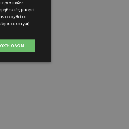
τηριστικών
ομηθευτές μπορεί
 αντιταχθείτε
αδήποτε στιγμή
ΟΧΉ ΌΛΩΝ