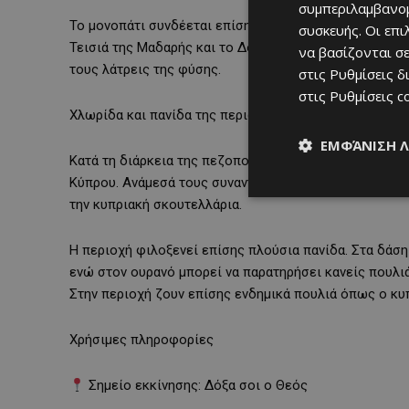
συμπεριλαμβανομ
Το μονοπάτι συνδέεται επίσης με άλλα γνωστά μονοπά
συσκευής. Οι επ
Τεισιά της Μαδαρής και το Δόξα σοι ο Θεός – Μούττη
να βασίζονται σε
τους λάτρεις της φύσης.
στις
Ρυθμίσεις δ
στις
Ρυθμίσεις c
Χλωρίδα και πανίδα της περιοχής
ΕΜΦΆΝΙΣΗ 
Κατά τη διάρκεια της πεζοπορίας, οι επισκέπτες έχου
Κύπρου. Ανάμεσά τους συναντά κανείς τη χρυσή δρυ, το
την κυπριακή σκουτελλάρια.
Η περιοχή φιλοξενεί επίσης πλούσια πανίδα. Στα δάση
ενώ στον ουρανό μπορεί να παρατηρήσει κανείς πουλιά
Στην περιοχή ζουν επίσης ενδημικά πουλιά όπως ο κ
Χρήσιμες πληροφορίες
Σημείο εκκίνησης: Δόξα σοι ο Θεός