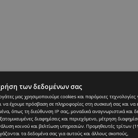
χρήση των δεδομένων σας
ε υψόμετρο 1.400 έως 1.600 μέτρων, ανοίγεται μπροστά τους μια
εις. Η διαδρομή καταλήγει κοντά στην κορυφή του βουνού
εργάτες μας χρησιμοποιούμε cookies και παρόμοιες τεχνολογίες 
ι να έχουμε πρόσβαση σε πληροφορίες στη συσκευή σας και να
ένα, όπως τη διεύθυνση IP σας, μοναδικά αναγνωριστικά και 
ναι το πυροφυλάκιο της Μαδαρή. Από εκεί, οι επισκέπτες
εξατομικευμένες διαφημίσεις και περιεχόμενο, μέτρηση διαφημίσ
α πανοραμική θέα που αγκαλιάζει μεγάλο μέρος του ορεινού
νάλυση κοινού και βελτίωση υπηρεσιών.
Προμηθευτές τρίτων (1
ργάζονται τα δεδομένα σας για αυτούς και άλλους σκοπούς,