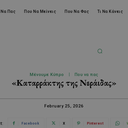
 Να Πας
Που Να Μείνεις
Που Να Φας
Τι Να Κάνεις
Μένουμε Κύπρο
Που να πας
«Καταρράκτης της Νεράιδας»
February 25, 2026
t:
Facebook
X
Pinterest