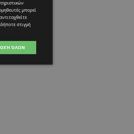
τηριστικών
ομηθευτές μπορεί
 αντιταχθείτε
αδήποτε στιγμή
ΟΧΉ ΌΛΩΝ