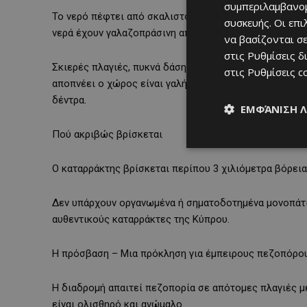
συμπεριλαμβανομ
Το νερό πέφτει από σκαλιστό βράχο με ασβεστολιθικά 
συσκευής. Οι επ
νερά έχουν γαλαζοπράσινη απόχρωση, ενώ η περιοχή 
να βασίζονται σε
στις
Ρυθμίσεις δ
Σκιερές πλαγιές, πυκνά δάση από πλατάνια, δρυς και 
στις
Ρυθμίσεις c
αποπνέει ο χώρος είναι γαλήνια, σχεδόν μυσταγωγική 
δέντρα.
ΕΜΦΆΝΙΣΗ 
Πού ακριβώς βρίσκεται
Ο καταρράκτης βρίσκεται περίπου 3 χιλιόμετρα βόρει
Δεν υπάρχουν οργανωμένα ή σηματοδοτημένα μονοπάτια
αυθεντικούς καταρράκτες της Κύπρου.
Η πρόσβαση – Μια πρόκληση για έμπειρους πεζοπόρο
Η διαδρομή απαιτεί πεζοπορία σε απότομες πλαγιές μ
είναι ολισθηρό και ανώμαλο.