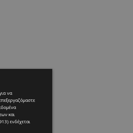
για να
 επεξεργαζόμαστε
δεδομένα
εων και
913)
ενδέχεται