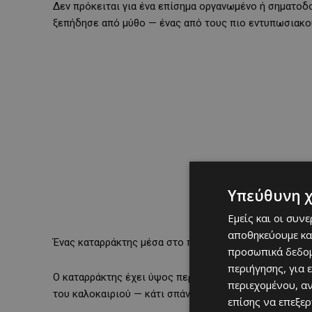
Δεν πρόκειται για ένα επίσημα οργανωμένο ή σηματοδο
ξεπήδησε από μύθο — ένας από τους πιο εντυπωσιακο
Υπεύθυνη 
Εμείς και οι συν
αποθηκεύουμε κα
Ένας καταρράκτης μέσα στο πράσινο
προσωπικά δεδομ
περιήγησης, για 
Ο καταρράκτης έχει ύψος περίπου 20 μέτρα και εντυπωσ
περιεχομένου, α
του καλοκαιριού — κάτι σπάνιο για τα κυπριακά δεδομέ
επίσης να επεξε