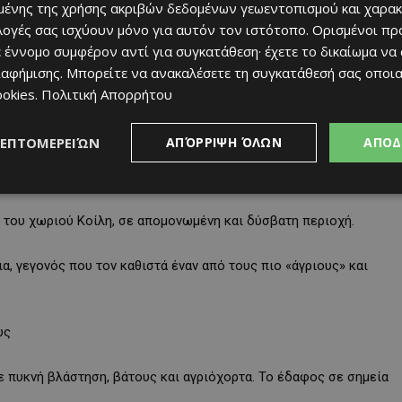
ένης της χρήσης ακριβών δεδομένων γεωεντοπισμού και χαρακ
πετρώματα, σχηματίζοντας μια μικρή λιμνούλα στη βάση του. Τα
ιλογές σας ισχύουν μόνο για αυτόν τον ιστότοπο. Ορισμένοι πρ
γύρω του καλύπτεται από πλούσια βλάστηση.
 έννομο συμφέρον αντί για συγκατάθεση· έχετε το δικαίωμα να
ιαφήμισης
. Μπορείτε να ανακαλέσετε τη συγκατάθεσή σας οποι
αροδάφνες δημιουργούν ένα ειδυλλιακό σκηνικό. Η αίσθηση που
ookies
.
Πολιτική Απορρήτου
— σαν να περιμένεις να εμφανιστεί μια νεράιδα ανάμεσα στα
ΛΕΠΤΟΜΕΡΕΙΏΝ
ΑΠΌΡΡΙΨΗ ΌΛΩΝ
ΑΠΟΔ
α του χωριού Κοίλη, σε απομονωμένη και δύσβατη περιοχή.
, γεγονός που τον καθιστά έναν από τους πιο «άγριους» και
υς
ε πυκνή βλάστηση, βάτους και αγριόχορτα. Το έδαφος σε σημεία