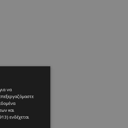
για να
 επεξεργαζόμαστε
δεδομένα
εων και
913)
ενδέχεται