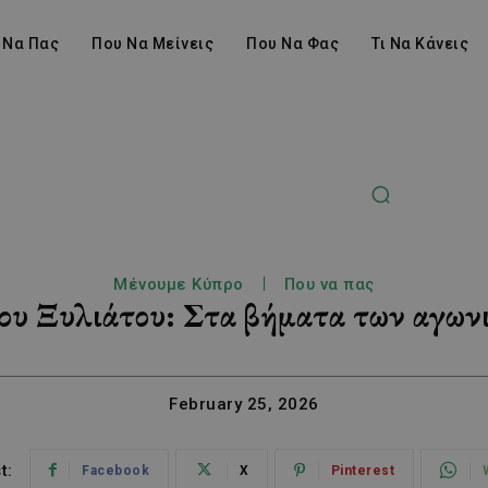
 Να Πας
Που Να Μείνεις
Που Να Φας
Τι Να Κάνεις
Μένουμε Κύπρο
Που να πας
του Ξυλιάτου: Στα βήματα των αγω
February 25, 2026
t:
Facebook
X
Pinterest