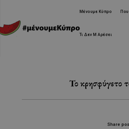
Μένουμε Κύπρο
Που
Τι Δεν Μ Αρέσει
Το κρησφύγετο 
Share pos