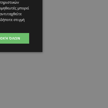
τηριστικών
ομηθευτές μπορεί
 αντιταχθείτε
αδήποτε στιγμή
ΟΧΉ ΌΛΩΝ