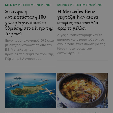
ΜΈΝΟΥΜΕ ΕΝΗΜΕΡΩΜΈΝΟΙ
ΜΈΝΟΥΜΕ ΕΝΗΜΕΡΩΜΈΝΟΙ
Ξεκίνησε η
Η Mercedes-Benz
αντικατάσταση 100
γιορτάζει έναν αιώνα
χιλιομέτρων δικτύου
ιστορίας και κοιτάζει
ύδρευσης στο κέντρο της
προς το μέλλον
Λεμεσού
Λίγες αυτοκινητοβιομηχανίες
μπορούν να ισχυριστούν ότι το
Έργο προϋπολογισμού €9,2 εκατ.
όνομά τους έγινε συνώνυμο της
με συγχρηματοδότηση από την
ίδιας της ιστορίας του
Ε.Ε. Με τελετή που
αυτοκινήτου. Η...
πραγματοποιήθηκε το πρωί της
Πέμπτης, 6 Αυγούστου...