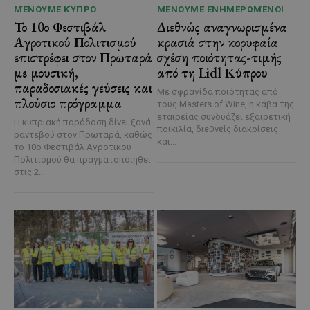
ΜΈΝΟΥΜΕ ΚΎΠΡΟ
ΜΈΝΟΥΜΕ ΕΝΗΜΕΡΩΜΈΝΟΙ
Το 10ο Φεστιβάλ
Διεθνώς αναγνωρισμένα
Αγροτικού Πολιτισμού
κρασιά στην κορυφαία
επιστρέφει στον Πρωταρά
σχέση ποιότητας-τιμής
με μουσική,
από τη Lidl Κύπρου
παραδοσιακές γεύσεις και
Με σφραγίδα ποιότητας από
πλούσιο πρόγραμμα
τους Masters of Wine, η κάβα της
εταιρείας συνδυάζει εξαιρετική
Η κυπριακή παράδοση δίνει ξανά
ποικιλία, διεθνείς διακρίσεις
ραντεβού στον Πρωταρά, καθώς
και...
το 10ο Φεστιβάλ Αγροτικού
Πολιτισμού θα πραγματοποιηθεί
στις 2...