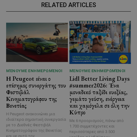
RELATED ARTICLES
ΜΈΝΟΥΜΕ ΕΝΗΜΕΡΩΜΈΝΟΙ
ΜΈΝΟΥΜΕ ΕΝΗΜΕΡΩΜΈΝΟΙ
Η Peugeot είναι ο
Lidl Better Living Days
επίσημος συνεργάτης του
#summer2026: Ένα
Φεστιβάλ
μοναδικό ταξίδι ευεξίας,
Κινηματογράφου της
γεμάτο γεύση, ενέργεια
Βενετίας
και χαμόγελα σε όλη την
Κύπρο
Η Peugeot ανακοινώνει μια
ιδιαίτερα σημαντική συνεργασία
Με 6 προορισμούς, πάνω από
με το Διεθνές Φεστιβάλ
1.700 συμμετέχοντες και
Κινηματογράφου της Βενετίας
περισσότερες από 3.500
και με αυτό τον...