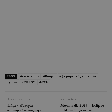
#καλοκαιρι
#Κύπρο
#ξεχωριστή_εμπειρία
TAGS
cyprus
ΚΥΠΡΟΣ
ΦΥΣΗ
Previous article
Next article
Πάμε πεζοπορία
Moonwalk 2025 – Eclipse
απολαμβάνοντας την
edition: Έρχεται το