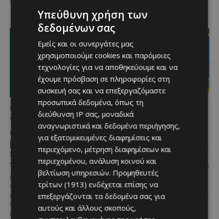
γλέντι,...
Υπεύθυνη χρήση των
δεδομένων σας
Εμείς και οι συνεργάτες μας
χρησιμοποιούμε cookies και παρόμοιες
τεχνολογίες για να αποθηκεύουμε και να
έχουμε πρόσβαση σε πληροφορίες στη
συσκευή σας και να επεξεργαζόμαστε
προσωπικά δεδομένα, όπως τη
ΜΈΝΟΥΜΕ ΚΎΠΡΟ
ΜΈΝΟΥΜΕ ΚΎΠΡΟ
διεύθυνση IP σας, μοναδικά
Τα Λεύκαρα
Το 10ο Φεστιβάλ
αναγνωριστικά και δεδομένα περιήγησης,
ετοιμάζονται για μία
Αγροτικού Πολιτισμού
για εξατομικευμένες διαφημίσεις και
βραδιά γεμάτη street
επιστρέφει στον Πρωταρά
περιεχόμενο, μέτρηση διαφημίσεων και
food, μουσική και
με μουσική,
περιεχομένου, ανάλυση κοινού και
καλοκαιρινή διάθεση
παραδοσιακές γεύσεις και
βελτίωση υπηρεσιών.
Προμηθευτές
πλούσιο πρόγραμμα
Μία από τις πιο γευστικές
τρίτων (1913)
ενδέχεται επίσης να
εκδηλώσεις του καλοκαιριού
Η κυπριακή παράδοση δίνει ξανά
επεξεργάζονται τα δεδομένα σας για
επιστρέφει στα Λεύκαρα,
ραντεβού στον Πρωταρά, καθώς
προσκαλώντας μικρούς και
το 10ο Φεστιβάλ Αγροτικού
αυτούς και άλλους σκοπούς,
μεγάλους να απολαύσουν
Πολιτισμού θα πραγματοποιηθεί