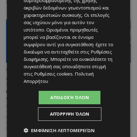
συμπεριλαμβανομένης της χρήσης
μοναδικές...
στις 2...
ακριβών δεδομένων γεωεντοπισμού και
χαρακτηριστικών συσκευής. Οι επιλογές
σας ισχύουν μόνο για αυτόν τον
ιστότοπο. Ορισμένοι προμηθευτές
μπορεί να βασίζονται σε έννομο
συμφέρον αντί για συγκατάθεση· έχετε το
δικαίωμα να αντιταχθείτε στις
Ρυθμίσεις
διαφήμισης
. Μπορείτε να ανακαλέσετε τη
συγκατάθεσή σας οποιαδήποτε στιγμή
ΜΈΝΟΥΜΕ ΕΝΗΜΕΡΩΜΈΝΟΙ
ΜΈΝΟΥΜΕ ΕΝΗΜΕΡΩΜΈΝΟΙ
στις
Ρυθμίσεις cookies
.
Πολιτική
Διεθνώς αναγνωρισμένα
Ξεκίνησε η
Απορρήτου
κρασιά στην κορυφαία
αντικατάσταση 100
σχέση ποιότητας-τιμής
χιλιομέτρων δικτύου
από τη Lidl Κύπρου
ύδρευσης στο κέντρο της
ΑΠΟΔΟΧΉ ΌΛΩΝ
Λεμεσού
Με σφραγίδα ποιότητας από
τους Masters of Wine, η κάβα της
Έργο προϋπολογισμού €9,2 εκατ.
ΑΠΌΡΡΙΨΗ ΌΛΩΝ
εταιρείας συνδυάζει εξαιρετική
με συγχρηματοδότηση από την
ποικιλία, διεθνείς διακρίσεις
Ε.Ε. Με τελετή που
και...
πραγματοποιήθηκε το πρωί της
ΕΜΦΆΝΙΣΗ ΛΕΠΤΟΜΕΡΕΙΏΝ
Πέμπτης, 6 Αυγούστου...