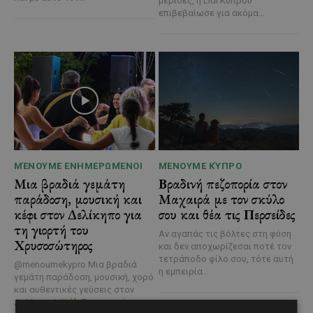
μερίδες, η Lidl Κύπρου
επιβεβαίωσε για ακόμα...
ΜΈΝΟΥΜΕ ΕΝΗΜΕΡΩΜΈΝΟΙ
ΜΈΝΟΥΜΕ ΚΎΠΡΟ
Μια βραδιά γεμάτη
Βραδινή πεζοπορία στον
παράδοση, μουσική και
Μαχαιρά με τον σκύλο
κέφι στον Δελίκηπο για
σου και θέα τις Περσείδες
τη γιορτή του
Αν αγαπάς τις βόλτες στη φύση
Χρυσοσώτηρος
και δεν αποχωρίζεσαι ποτέ τον
τετράποδο φίλο σου, τότε αυτή
@menoumekypro Μια βραδιά
η εμπειρία...
γεμάτη παράδοση, μουσική, χορό
και αυθεντικές γεύσεις στον
Δελίκηπο!
Το κρητικό