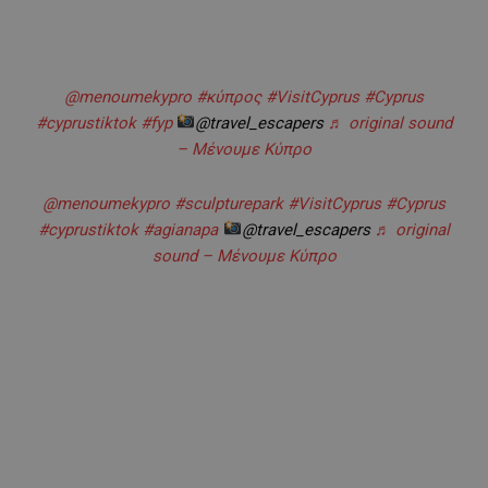
@menoumekypro
#κύπρος
#VisitCyprus
#Cyprus
#cyprustiktok
#fyp
@travel_escapers
♬ original sound
– Μένουμε Κύπρο
@menoumekypro
#sculpturepark
#VisitCyprus
#Cyprus
#cyprustiktok
#agianapa
@travel_escapers
♬ original
sound – Μένουμε Κύπρο